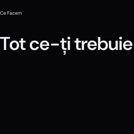
Ce Facem
Tot ce-ți trebui
01
SEO & GEO
Vizibil oriunde caută oameni și AI