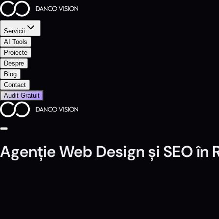
Servicii
AI Tools
Proiecte
Despre
Blog
Contact
Audit Gratuit
Agenție Web Design și SEO în