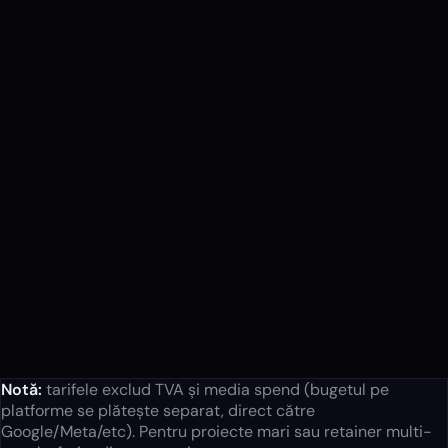
✓
✓
✓
✓
✓
✓
✓
✓
✓
Notă:
tarifele exclud TVA și media spend (bugetul pe
platforme se plătește separat, direct către
Google/Meta/etc). Pentru proiecte mari sau retainer multi-