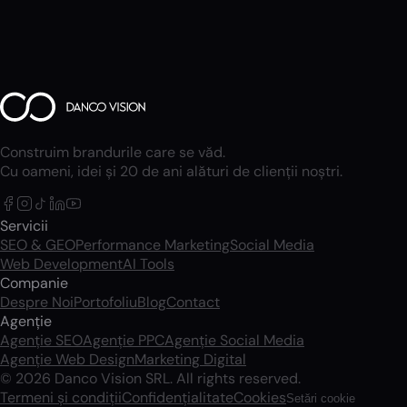
Construim brandurile care se văd.
Cu oameni, idei și 20 de ani alături de clienții noștri.
Servicii
SEO & GEO
Performance Marketing
Social Media
Web Development
AI Tools
Companie
Despre Noi
Portofoliu
Blog
Contact
Agenție
Agenție SEO
Agenție PPC
Agenție Social Media
Agenție Web Design
Marketing Digital
© 2026 Danco Vision SRL. All rights reserved.
Termeni și condiții
Confidențialitate
Cookies
Setări cookie