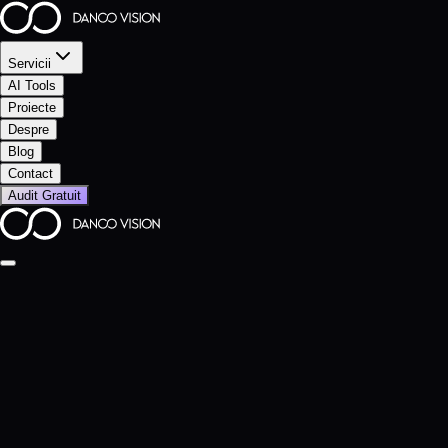
Servicii
AI Tools
Proiecte
Despre
Blog
Contact
Audit Gratuit
cu obsesie pe viteză.