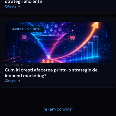
strategii eficiente
Citește →
MARKETING DIGITAL
15 iul 2026
·
11
min
Cum îți crești afacerea printr-o strategie de
inbound marketing?
Citește →
Te-am convins?