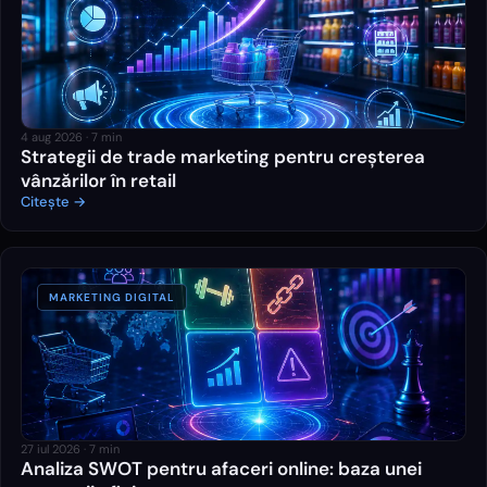
4 aug 2026
·
7
min
Strategii de trade marketing pentru creșterea
vânzărilor în retail
Citește →
MARKETING DIGITAL
27 iul 2026
·
7
min
Analiza SWOT pentru afaceri online: baza unei