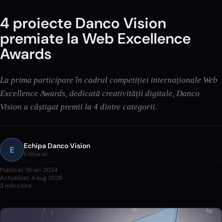
4 proiecte Danco Vision
premiate la Web Excellence
Awards
La prima participare în cadrul competiției internaționale Web
Excellence Awards, dedicată creativității digitale, Danco
Vision a câștigat premii la 4 dintre categorii.
Echipa Danco Vision
E
Editorial
Publicat:
19 ian 2024
Actualizat:
4 aug 2026
3
min citire