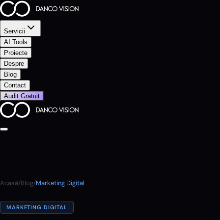
Servicii
AI Tools
Proiecte
Despre
Blog
Contact
Audit Gratuit
Acasă
/
Blog
/
Marketing Digital
MARKETING DIGITAL