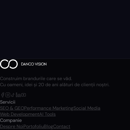
Construim brandurile care se văd.
Cu oameni, idei și 20 de ani alături de clienții noștri.
Servicii
SEO & GEO
Performance Marketing
Social Media
Web Development
AI Tools
Companie
Despre Noi
Portofoliu
Blog
Contact