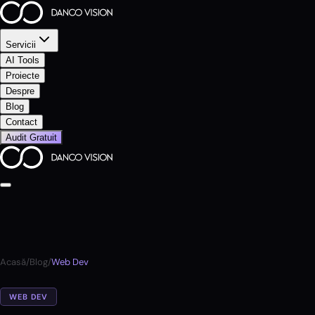
Servicii
AI Tools
Proiecte
Despre
Blog
Contact
Audit Gratuit
Acasă
/
Blog
/
Web Dev
WEB DEV