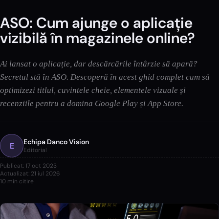
ASO: Cum ajunge o aplicație
vizibilă în magazinele online?
Ai lansat o aplicație, dar descărcările întârzie să apară?
Secretul stă în ASO. Descoperă în acest ghid complet cum să
optimizezi titlul, cuvintele cheie, elementele vizuale și
recenziile pentru a domina Google Play și App Store.
Echipa Danco Vision
E
Editorial
Publicat:
17 oct 2023
Actualizat:
21 iul 2026
10
min citire