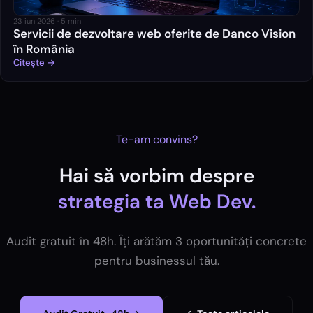
23 iun 2026
·
5
min
Servicii de dezvoltare web oferite de Danco Vision
în România
Citește →
Te-am convins?
Hai să vorbim despre
strategia ta
Web Dev
.
Audit gratuit în 48h. Îți arătăm 3 oportunități concrete
pentru businessul tău.