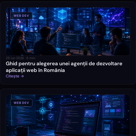
WEB DEV
29 iun 2026
·
6
min
Ghid pentru alegerea unei agenții de dezvoltare
aplicații web în România
Citește →
WEB DEV