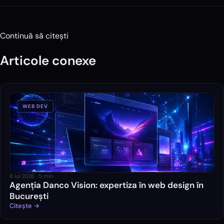
Continuă să citești
Articole conexe
WEB DEV
8 iul 2026
·
5
min
Agenția Danco Vision: expertiza în web design în
București
Citește →