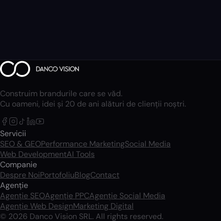
Construim brandurile care se văd.
Cu oameni, idei și 20 de ani alături de clienții noștri.
Servicii
SEO & GEO
Performance Marketing
Social Media
Web Development
AI Tools
Companie
Despre Noi
Portofoliu
Blog
Contact
Agenție
Agenție SEO
Agenție PPC
Agenție Social Media
Agenție Web Design
Marketing Digital
© 2026 Danco Vision SRL. All rights reserved.