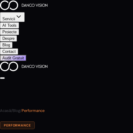
Servicii
AI Tools
Proiecte
Despre
Blog
Contact
Audit Gratuit
Acasă
/
Blog
/
Performance
PERFORMANCE