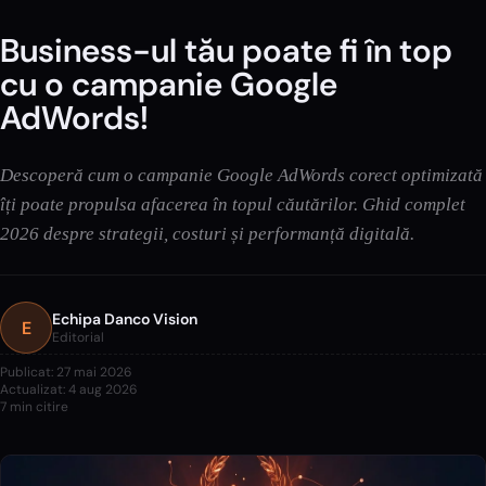
Business-ul tău poate fi în top
cu o campanie Google
AdWords!
Descoperă cum o campanie Google AdWords corect optimizată
îți poate propulsa afacerea în topul căutărilor. Ghid complet
2026 despre strategii, costuri și performanță digitală.
Echipa Danco Vision
E
Editorial
Publicat:
27 mai 2026
Actualizat:
4 aug 2026
7
min citire