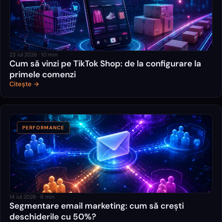
23 iul 2026
·
10
min
Cum să vinzi pe TikTok Shop: de la configurare la
primele comenzi
Citește →
PERFORMANCE
14 iul 2026
·
8
min
Segmentare email marketing: cum să crești
deschiderile cu 50%?