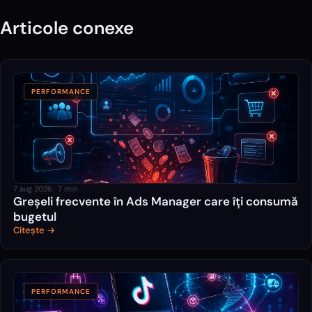
Articole conexe
PERFORMANCE
7 aug 2026
·
7
min
Greșeli frecvente în Ads Manager care îți consumă
bugetul
Citește →
PERFORMANCE