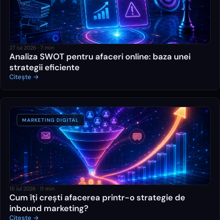
27 iul 2026
·
7
min
Analiza SWOT pentru afaceri online: baza unei
strategii eficiente
Citește →
MARKETING DIGITAL
15 iul 2026
·
11
min
Cum îți crești afacerea printr-o strategie de
inbound marketing?
Citește →