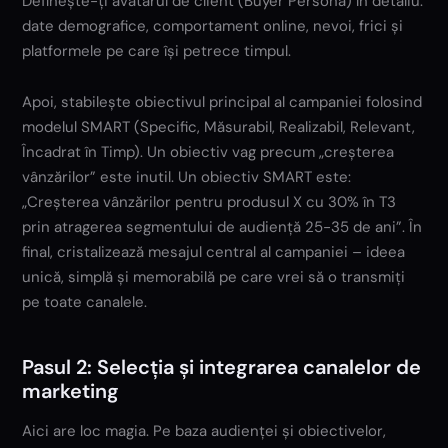
Definește-ți avatarul de client (Buyer Persona) în detaliu:
date demografice, comportament online, nevoi, frici și
platformele pe care își petrece timpul.
Apoi, stabilește obiectivul principal al campaniei folosind
modelul SMART (Specific, Măsurabil, Realizabil, Relevant,
Încadrat în Timp). Un obiectiv vag precum „creșterea
vânzărilor” este inutil. Un obiectiv SMART este:
„Creșterea vânzărilor pentru produsul X cu 30% în T3
prin atragerea segmentului de audiență 25-35 de ani”. În
final, cristalizează mesajul central al campaniei – ideea
unică, simplă și memorabilă pe care vrei să o transmiți
pe toate canalele.
Pasul 2: Selecția și integrarea canalelor de
marketing
Aici are loc magia. Pe baza audienței și obiectivelor,