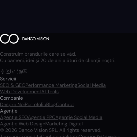
Construim brandurile care se văd.
Cu oameni, idei și 20 de ani alături de clienții noștri.
Servicii
SEO & GEO
Performance Marketing
Social Media
Web Development
AI Tools
Companie
Despre Noi
Portofoliu
Blog
Contact
Agenție
Agenție SEO
Agenție PPC
Agenție Social Media
Agenție Web Design
Marketing Digital
© 2026 Danco Vision SRL. All rights reserved.
Termeni și condiții
Confidențialitate
Cookies
Setări cookie