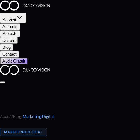
Servicii
AI Tools
Proiecte
Despre
Blog
Contact
Audit Gratuit
Acasă
/
Blog
/
Marketing Digital
MARKETING DIGITAL