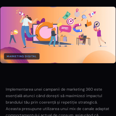
MARKETING DIGITAL
Implementarea unei campanii de marketing 360 este
esențială atunci când dorești să maximizezi impactul
brandului tău prin coerență și repetiție strategică.
Aceasta presupune utilizarea unui mix de canale adaptat
comportamentului actual de consum, asigurând că