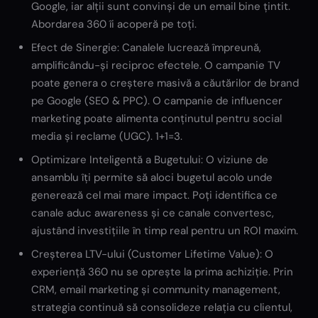
Google, iar alții sunt convinși de un email bine țintit.
Abordarea 360 îi acoperă pe toți.
Efect de Sinergie: Canalele lucrează împreună,
amplificându-și reciproc efectele. O campanie TV
poate genera o creștere masivă a căutărilor de brand
pe Google (SEO & PPC). O campanie de influencer
marketing poate alimenta conținutul pentru social
media și reclame (UGC). 1+1=3.
Optimizare Inteligentă a Bugetului: O viziune de
ansamblu îți permite să aloci bugetul acolo unde
generează cel mai mare impact. Poți identifica ce
canale aduc awareness și ce canale convertesc,
ajustând investițiile în timp real pentru un ROI maxim.
Creșterea LTV-ului (Customer Lifetime Value): O
experiență 360 nu se oprește la prima achiziție. Prin
CRM, email marketing și community management,
strategia continuă să consolideze relația cu clientul,