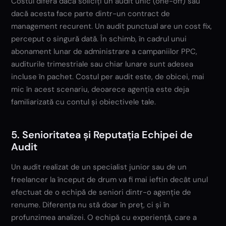
Costul diferă dacă soliciți un audit unic (one-off) sau
dacă acesta face parte dintr-un contract de
management recurent. Un audit punctual are un cost fix,
perceput o singură dată. În schimb, în cadrul unui
abonament lunar de administrare a campaniilor PPC,
auditurile trimestriale sau chiar lunare sunt adesea
incluse în pachet. Costul per audit este, de obicei, mai
mic în acest scenariu, deoarece agenția este deja
familiarizată cu contul și obiectivele tale.
5. Senioritatea și Reputația Echipei de
Audit
Un audit realizat de un specialist junior sau de un
freelancer la început de drum va fi mai ieftin decât unul
efectuat de o echipă de seniori dintr-o agenție de
renume. Diferența nu stă doar în preț, ci și în
profunzimea analizei. O echipă cu experiență, care a