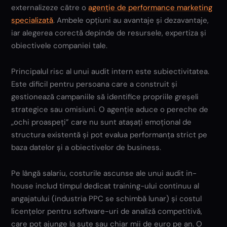
externalizeze către o
agenție de performance marketing
specializată
. Ambele opțiuni au avantaje și dezavantaje,
iar alegerea corectă depinde de resursele, expertiza și
obiectivele companiei tale.
Principalul risc al unui audit intern este subiectivitatea.
Este dificil pentru persoana care a construit și
gestionează campaniile să identifice propriile greșeli
strategice sau omisiuni. O agenție aduce o pereche de
„ochi proaspeți” care nu sunt atașați emoțional de
structura existentă și pot evalua performanța strict pe
baza datelor și a obiectivelor de business.
Pe lângă salariu, costurile ascunse ale unui audit in-
house includ timpul dedicat training-ului continuu al
angajatului (industria PPC se schimbă lunar) și costul
licențelor pentru software-uri de analiză competitivă,
care pot ajunge la sute sau chiar mii de euro pe an. O