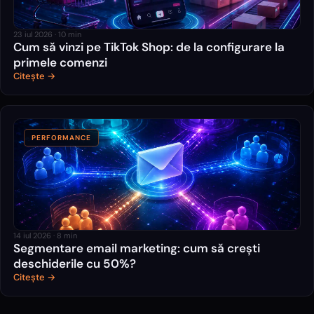
23 iul 2026
·
10
min
Cum să vinzi pe TikTok Shop: de la configurare la
primele comenzi
Citește →
PERFORMANCE
14 iul 2026
·
8
min
Segmentare email marketing: cum să crești
deschiderile cu 50%?
Citește →