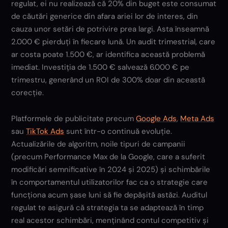
regulat, ei nu realizează că 20% din buget este consumat
de căutări generice din afara ariei lor de interes, din
cauza unor setări de potrivire prea largi. Asta înseamnă
2.000 € pierduți în fiecare lună. Un audit trimestrial, care
ar costa poate 1.500 €, ar identifica această problemă
imediat. Investiția de 1.500 € salvează 6.000 € pe
trimestru, generând un ROI de 300% doar din această
corecție.
Platformele de publicitate precum
Google Ads
,
Meta Ads
sau
TikTok Ads
sunt într-o continuă evoluție.
Actualizările de algoritm, noile tipuri de campanii
(precum Performance Max de la Google, care a suferit
modificări semnificative în 2024 și 2025) și schimbările
în comportamentul utilizatorilor fac ca o strategie care
funcționa acum șase luni să fie depășită astăzi. Auditul
regulat te asigură că strategia ta se adaptează în timp
real acestor schimbări, menținând contul competitiv și