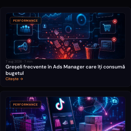
PERFORMANCE
7 aug 2026
·
7
min
Greșeli frecvente în Ads Manager care îți consumă
bugetul
Citește →
PERFORMANCE