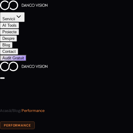
Servicii
AI Tools
Proiecte
Despre
Blog
Contact
Audit Gratuit
Acasă
/
Blog
/
Performance
PERFORMANCE