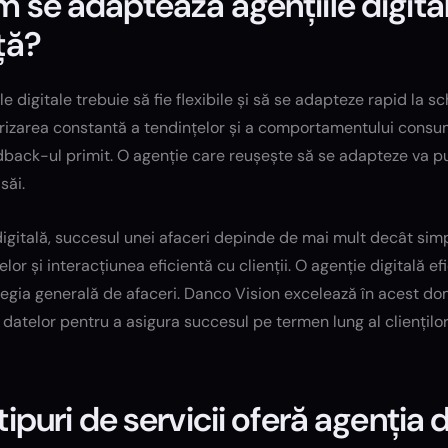
 se adaptează agențiile digital
ță?
le digitale trebuie să fie flexibile și să se adapteze rapid la s
izarea constantă a tendințelor și a comportamentului consumat
back-ul primit. O agenție care reușește să se adapteze va put
 săi.
digitală, succesul unei afaceri depinde de mai mult decât sim
lor și interacțiunea eficientă cu clienții. O agenție digitală e
tegia generală de afaceri. Danco Vision excelează în acest dom
 datelor pentru a asigura succesul pe termen lung al clienților
tipuri de servicii oferă agenția