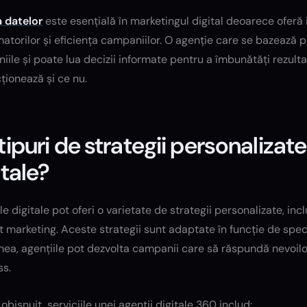
a datelor
este esențială în marketingul digital deoarece ofer
torilor și eficiența campaniilor. O agenție care se bazează p
ile și poate lua decizii informate pentru a îmbunătăți rezultate
ționează și ce nu.
tipuri de strategii personalizate
itale?
le digitale pot oferi o varietate de strategii personalizate, inc
 marketing. Aceste strategii sunt adaptate în funcție de specifi
a, agențiile pot dezvolta campanii care să răspundă nevoilor 
ss.
obișnuit, serviciile unei agenții digitale 360 includ: