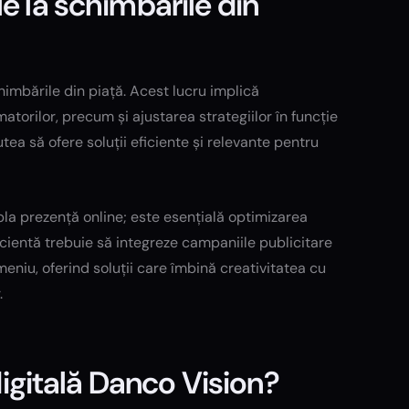
e la schimbările din
chimbările din piață. Acest lucru implică
orilor, precum și ajustarea strategiilor în funcție
ea să ofere soluții eficiente și relevante pentru
pla prezență online; este esențială optimizarea
ficientă trebuie să integreze campaniile publicitare
eniu, oferind soluții care îmbină creativitatea cu
.
 digitală Danco Vision?