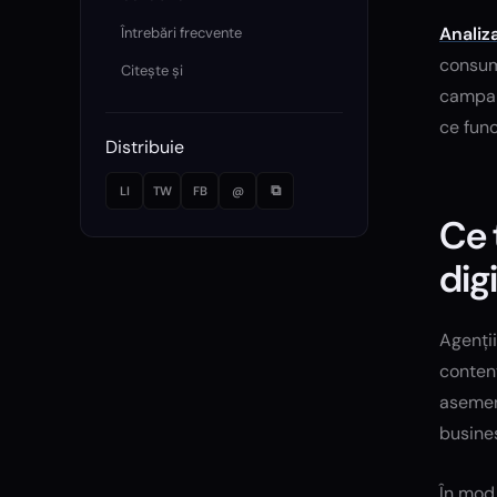
Analiz
Întrebări frecvente
consuma
Citește și
campani
ce func
Distribuie
⧉
LI
TW
FB
@
Ce 
dig
Agenții
content
asemene
busine
În mod 