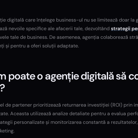
ie digitală care înțelege business-ul nu se limitează doar la
ază nevoile specifice ale afacerii tale, dezvoltând
strategii p
vele tale de business. De asemenea, agenția colaborează strân
ți și pentru a oferi soluții adaptate.
 poate o agenție digitală să co
i?
el de partener prioritizează returnarea investiției (ROI) pri
ate. Aceasta utilizează analize detaliate pentru a evalua perfo
rategii personalizate și monitorizarea constantă a rezultatelor
keting.