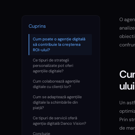
O agenț
Cuprins
analize
obiecti
Cum poate o agenție digitală
confrun
să contribuie la creșterea
ROI-ului?
Ce tipuri de strategii
personalizate pot oferi
Cum
agențiile digitale?
Cum colaborează agențiile
ulu
digitale cu clienții lor?
Cum se adaptează agențiile
Un astf
digitale la schimbările din
piață?
optimiz
Ce tipuri de servicii oferă
Prin st
agenția digitală Danco Vision?
de mar
Concluzie