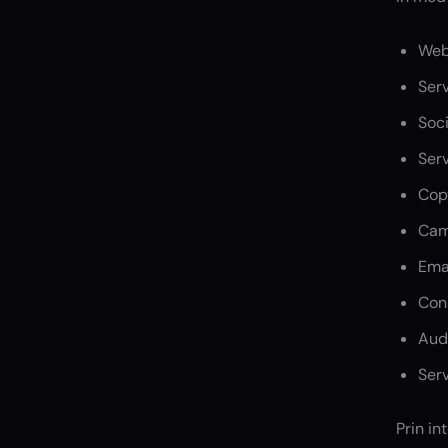
Web
Serv
Soc
Serv
Cop
Cam
Ema
Con
Aud
Serv
Prin in