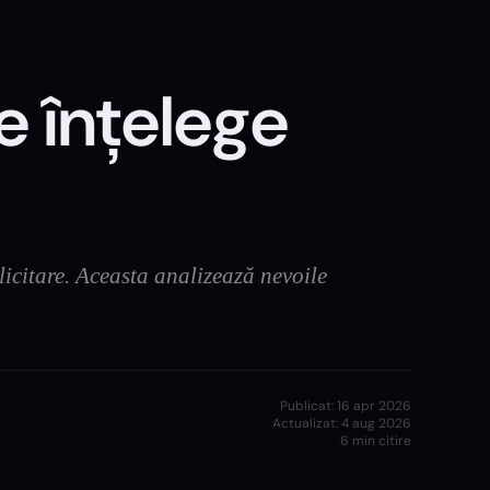
e înțelege
licitare. Aceasta analizează nevoile
Publicat:
16 apr 2026
Actualizat:
4 aug 2026
6
min citire