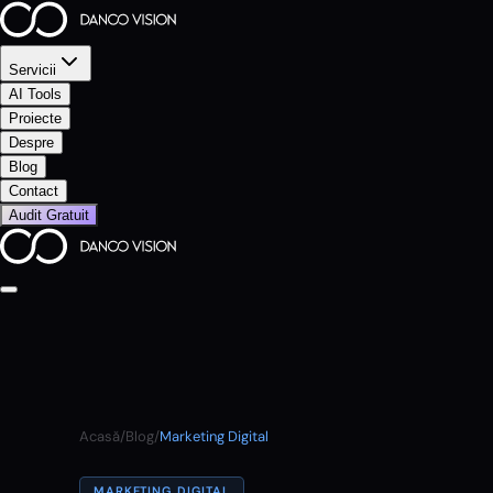
Servicii
AI Tools
Proiecte
Despre
Blog
Contact
Audit Gratuit
Acasă
/
Blog
/
Marketing Digital
MARKETING DIGITAL