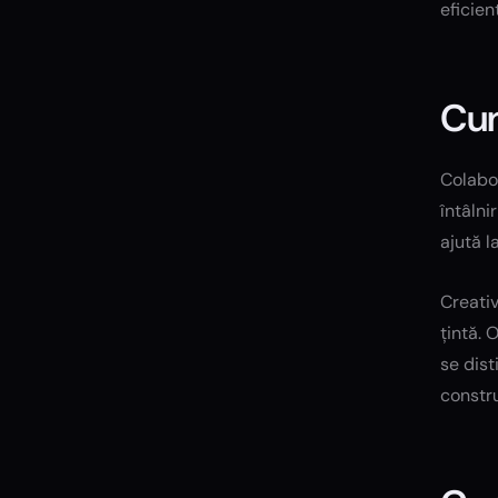
eficien
Cum
Colabor
întâlni
ajută l
Creativ
țintă. 
se dist
constru