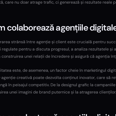
tă, care nu doar atrage trafic, ci generează și rezultate reale 
 colaborează agențiile digitale 
area strânsă între agenție și client este crucială pentru succ
ri regulate pentru a discuta progresul, a analiza rezultatele ș
a construirea unei relații de încredere și asigură că agenția înț
itatea este, de asemenea, un factor cheie în marketingul digit
O agenție creativă poate dezvolta conținut inovator, care să re
ingă în peisajul competitiv. De la designul grafic la campaniile
irea unei imagini de brand puternice și la atragerea clienților