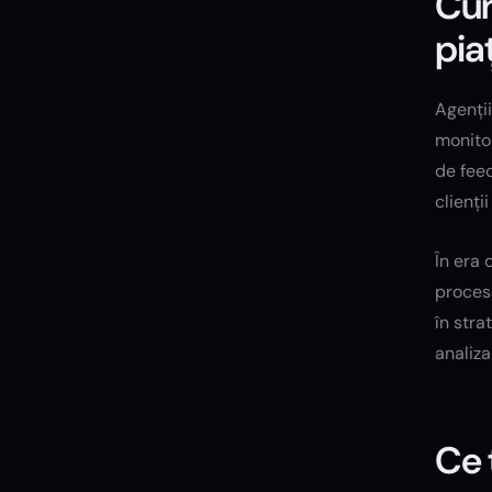
Cum
pia
Agenții
monitor
de feed
clienții
În era 
procese
în stra
analiza
Ce 