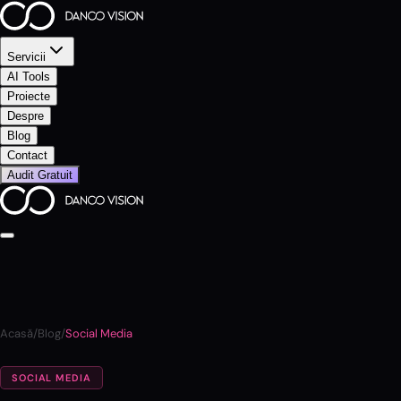
Servicii
AI Tools
Proiecte
Despre
Blog
Contact
Audit Gratuit
Acasă
/
Blog
/
Social Media
SOCIAL MEDIA