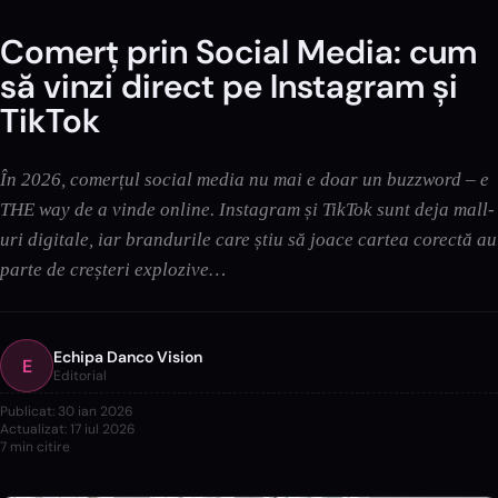
Comerț prin Social Media: cum
să vinzi direct pe Instagram și
TikTok
În 2026, comerțul social media nu mai e doar un buzzword – e
THE way de a vinde online. Instagram și TikTok sunt deja mall-
uri digitale, iar brandurile care știu să joace cartea corectă au
parte de creșteri explozive…
Echipa Danco Vision
E
Editorial
Publicat:
30 ian 2026
Actualizat:
17 iul 2026
7
min citire