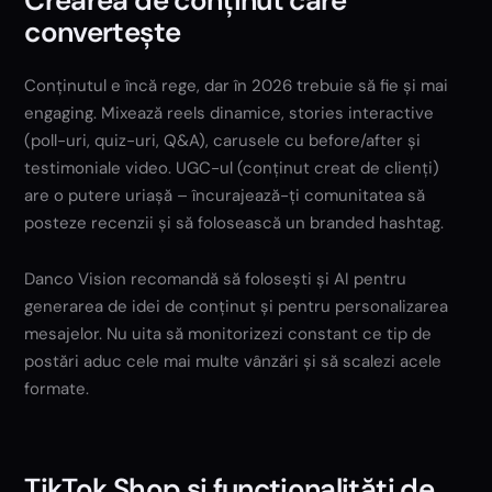
Crearea de conținut care
convertește
Conținutul e încă rege, dar în 2026 trebuie să fie și mai
engaging. Mixează reels dinamice, stories interactive
(poll-uri, quiz-uri, Q&A), carusele cu before/after și
testimoniale video. UGC-ul (conținut creat de clienți)
are o putere uriașă – încurajează-ți comunitatea să
posteze recenzii și să folosească un branded hashtag.
Danco Vision recomandă să folosești și AI pentru
generarea de idei de conținut și pentru personalizarea
mesajelor. Nu uita să monitorizezi constant ce tip de
postări aduc cele mai multe vânzări și să scalezi acele
formate.
TikTok Shop și funcționalități de