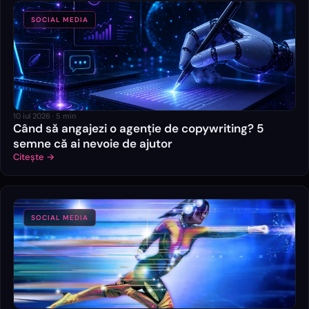
SOCIAL MEDIA
10 iul 2026
·
5
min
Când să angajezi o agenție de copywriting? 5
semne că ai nevoie de ajutor
Citește →
SOCIAL MEDIA