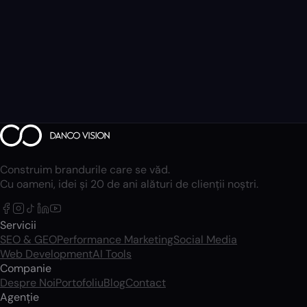
Construim brandurile care se văd.
Cu oameni, idei și 20 de ani alături de clienții noștri.
Servicii
SEO & GEO
Performance Marketing
Social Media
Web Development
AI Tools
Companie
Despre Noi
Portofoliu
Blog
Contact
Agenție