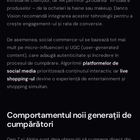
întrebările clienților, iar AR permite „probarea” virtuală a
produselor – de la ochelari la haine sau makeup. Danco
Vision recomandă integrarea acestor tehnologii pentru a
crește engagement-ul și rata de conversie.
De asemenea, social commerce-ul se bazează tot mai
mult pe micro-influenceri și UGC (user-generated
content), care adaugă autenticitate și încredere în
procesul de cumpărare. Algoritmii
platformelor de
social media
prioritizează conținutul interactiv, iar
live
shopping-ul
devine o experiență de entertainment și
shopping simultan.
Comportamentul noii generații de
cumpărători
Gen Z și Alpha sunt deja obișnuiți să cumpere direct din