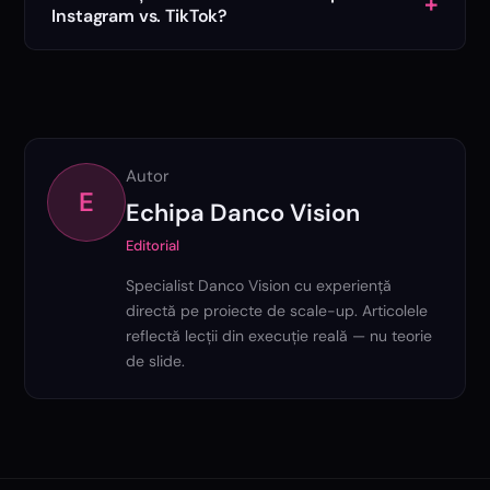
+
Instagram vs. TikTok?
Autor
E
Echipa Danco Vision
comert social media 2026
Editorial
Specialist Danco Vision cu experiență
directă pe proiecte de scale-up. Articolele
reflectă lecții din execuție reală — nu teorie
de slide.