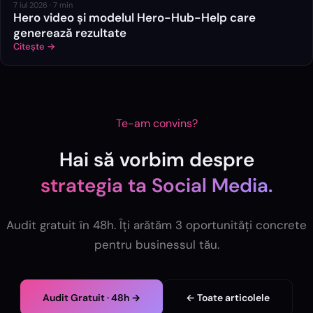
7 iul 2026
·
7
min
Hero video și modelul Hero-Hub-Help care
generează rezultate
Citește →
Te-am convins?
Hai să vorbim despre
strategia ta
Social Media
.
Audit gratuit în 48h. Îți arătăm 3 oportunități concrete
pentru businessul tău.
Audit Gratuit · 48h →
← Toate articolele