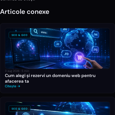
Articole conexe
SEO & GEO
3 aug 2026
·
5
min
Cum alegi și rezervi un domeniu web pentru
afacerea ta
Citește →
SEO & GEO