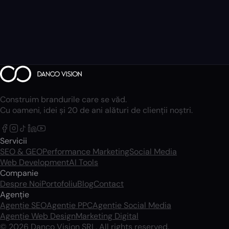
Construim brandurile care se văd.
Cu oameni, idei și 20 de ani alături de clienții noștri.
Servicii
SEO & GEO
Performance Marketing
Social Media
Web Development
AI Tools
Companie
Despre Noi
Portofoliu
Blog
Contact
Agenție
Agenție SEO
Agenție PPC
Agenție Social Media
Agenție Web Design
Marketing Digital
© 2026 Danco Vision SRL. All rights reserved.