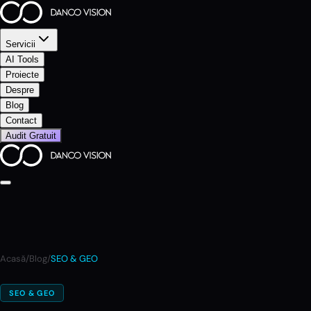
Servicii
AI Tools
Proiecte
Despre
Blog
Contact
Audit Gratuit
Acasă
/
Blog
/
SEO & GEO
SEO & GEO