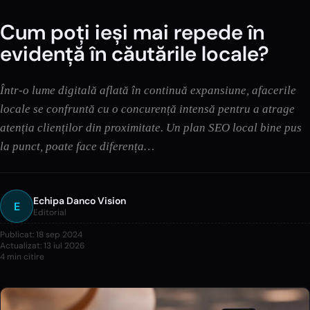
Cum poți ieși mai repede în
evidență în căutările locale?
Într-o lume digitală aflată în continuă expansiune, afacerile
locale se confruntă cu o concurență intensă pentru a atrage
atenția clienților din proximitate. Un plan SEO local bine pus
la punct, poate face diferența…
Echipa Danco Vision
E
Editorial
Publicat:
18 sep 2024
Actualizat:
13 iul 2026
4
min citire