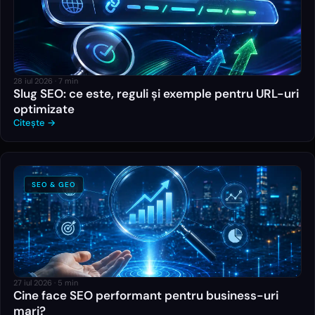
28 iul 2026
·
7
min
Slug SEO: ce este, reguli și exemple pentru URL-uri
optimizate
Citește →
SEO & GEO
27 iul 2026
·
5
min
Cine face SEO performant pentru business-uri
mari?