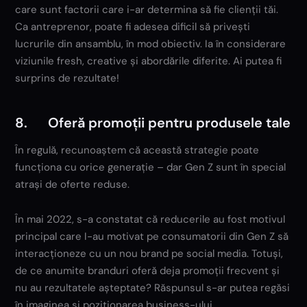
care sunt factorii care i-ar determina să fie clienții tăi.
Ca antreprenor, poate fi adesea dificil să privești
lucrurile din ansamblu, în mod obiectiv. Ia în considerare
viziunile fresh, creative și abordările diferite. Ai putea fi
surprins de rezultate!
8. Oferă promoții pentru produsele tale
În regulă, recunoaștem că această strategie poate
funcționa cu orice generație – dar Gen Z sunt în special
atrași de oferte reduse.
În mai 2022, s-a constatat că reducerile au fost motivul
principal care I-au motivat pe consumatorii din Gen Z să
interacționeze cu un nou brand pe social media. Totuși,
de ce anumite branduri oferă deja promoții frecvent și
nu au rezultatele așteptate? Răspunsul s-ar putea regăsi
în imaginea și poziționarea business-ului.