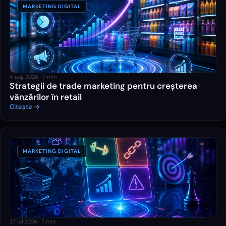
MARKETING DIGITAL
4 aug 2026
·
7
min
Strategii de trade marketing pentru creșterea
vânzărilor în retail
Citește →
MARKETING DIGITAL
27 iul 2026
·
7
min