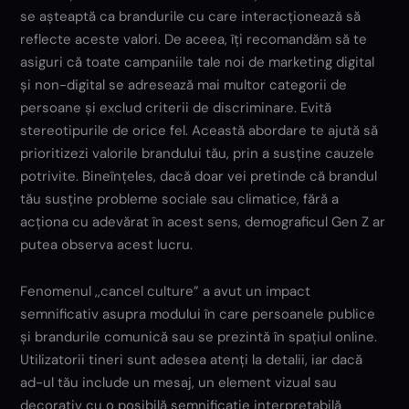
se așteaptă ca brandurile cu care interacționează să
reflecte aceste valori. De aceea, îți recomandăm să te
asiguri că toate campaniile tale noi de marketing digital
și non-digital se adresează mai multor categorii de
persoane și exclud criterii de discriminare. Evită
stereotipurile de orice fel. Această abordare te ajută să
prioritizezi valorile brandului tău, prin a susține cauzele
potrivite. Bineînțeles, dacă doar vei pretinde că brandul
tău susține probleme sociale sau climatice, fără a
acționa cu adevărat în acest sens, demograficul Gen Z ar
putea observa acest lucru.
Fenomenul ,,cancel culture” a avut un impact
semnificativ asupra modului în care persoanele publice
și brandurile comunică sau se prezintă în spațiul online.
Utilizatorii tineri sunt adesea atenți la detalii, iar dacă
ad-ul tău include un mesaj, un element vizual sau
decorativ cu o posibilă semnificație interpretabilă