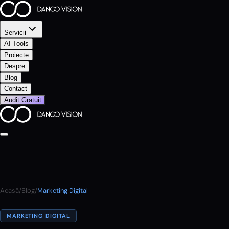
Servicii
AI Tools
Proiecte
Despre
Blog
Contact
Audit Gratuit
Acasă
/
Blog
/
Marketing Digital
MARKETING DIGITAL