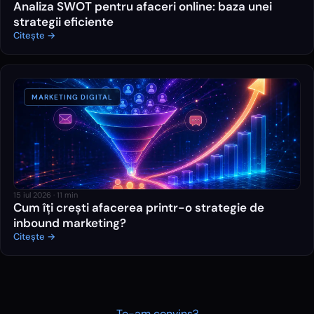
Analiza SWOT pentru afaceri online: baza unei
strategii eficiente
Citește →
MARKETING DIGITAL
15 iul 2026
·
11
min
Cum îți crești afacerea printr-o strategie de
inbound marketing?
Citește →
Te-am convins?