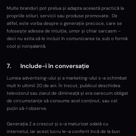
Multe branduri pot prelua și adapta această practică la
propriile stiluri, servicii sau produse promovate. De
altfel, este vorba despre o generație precoce, care se
folosește adesea de intuiție, umor și chiar sarcasm –
deci nu ezita să le incluzi în comunicarea ta, sub o formă
cool și nonșalantă.
7. Include-i în conversație
Lumea advertising-ului și a marketing-ului s-a schimbat
mult în ultimii 20 de ani. În trecut, publicul deschidea
televizorul sau ziarul de dimineață și era oarecum obligat
de circumstanțe să consume acel conținut, sau cel
puțin să-l observe.
Generația Z a crescut și s-a maturizat odată cu
internetul, iar acest lucru le-a conferit încă de la bun