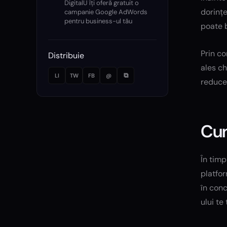
DigitalU îți oferă gratuit o
dorințe
campanie Google AdWords
pentru business-ul tău
poate b
Prin c
Distribuie
ales ch
⧉
LI
TW
FB
@
reduce
Cum
În timp
platfor
în conc
ului te