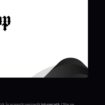
ctă. În această perioadă
întunecată
, Ollie ne