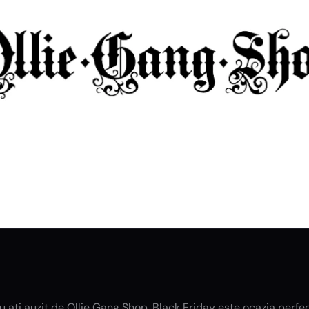
 ați auzit de Ollie Gang Shop, Black Friday este ocazia perfe