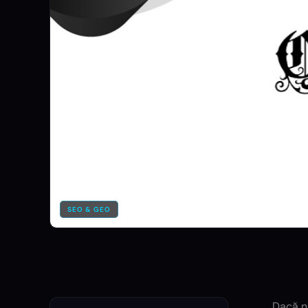
SEO & GEO
Dacă nu