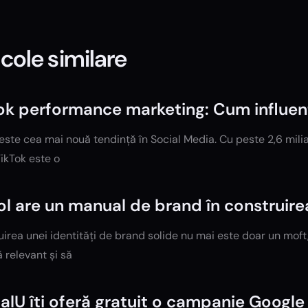
icole similare
ok performance marketing: Cum influenț
este cea mai nouă tendință în Social Media. Cu peste 2,6 miliard
TikTok este o
ol are un manual de brand în construirea
irea unei identități de brand solide nu mai este doar un moft
 relevant și să
talU îți oferă gratuit o campanie Goog