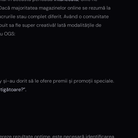
 Dacă majoritatea magazinelor online se rezumă la
crurile stau complet diferit. Având o comunitate
uit sa fie super creativă! Iată modalitățile de
ru OGS:
y și-au dorit să le ofere premii și promoții speciale.
tigătoare?”.
nereze rezultate optime, este necesară identificarea