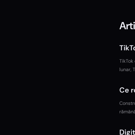
Art
TikT
TikTok 
lunar, 
Ce r
Constru
rămână
Digi