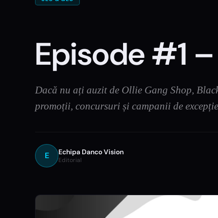
Episode #1 –
Dacă nu ați auzit de Ollie Gang Shop, Black 
promoții, concursuri și campanii de excepț
Echipa Danco Vision
E
Editorial