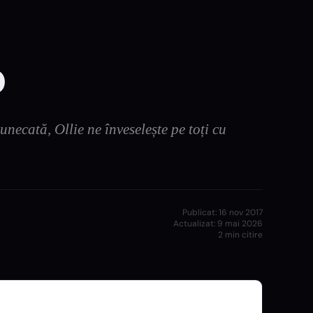
p
necată, Ollie ne înveselește pe toți cu
Publicat:
16 nov 2017
Actualizat:
9 mai 2026
2
min citire