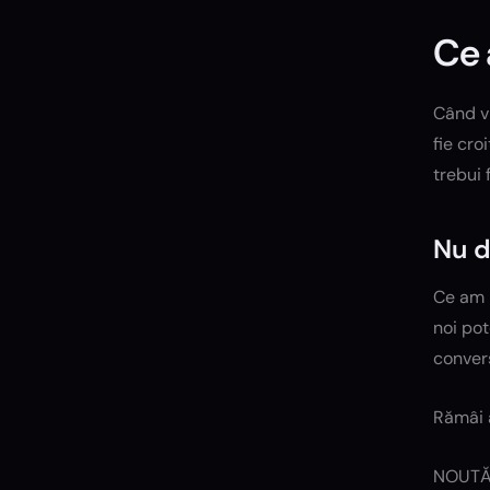
Ce 
Când vi
fie cro
trebui 
Nu d
Ce am m
noi pot
convers
Rămâi 
NOUTĂ