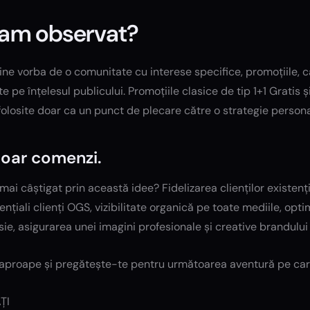
am observat?
ne vorba de o comunitate cu interese specifice, promoțiile, 
ite pe înțelesul publicului. Promoțiile clasice de tip 1+1 Gratis
folosite doar ca un punct de plecare către o strategie personal
oar comenzi.
ai câștigat prin această idee? Fidelizarea clienților existen
ențiali clienți OGS, vizibilitate organică pe toate mediile, opti
ie, asigurarea unei imagini profesionale și creative brandulu
aproape și pregătește-te pentru următoarea aventură pe care
ȚI