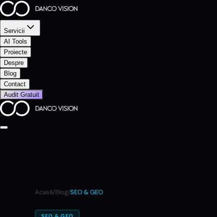
Servicii
AI Tools
Proiecte
Despre
Blog
Contact
Audit Gratuit
Acasă
/
Blog
/
SEO & GEO
SEO & GEO