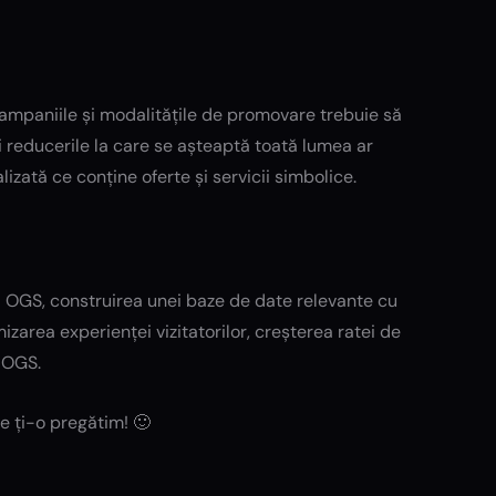
campaniile și modalitățile de promovare trebuie să
 și reducerile la care se așteaptă toată lumea ar
izată ce conține oferte și servicii simbolice.
ți OGS, construirea unei baze de date relevante cu
mizarea experienței vizitatorilor, creșterea ratei de
i OGS.
 ți-o pregătim! 🙂