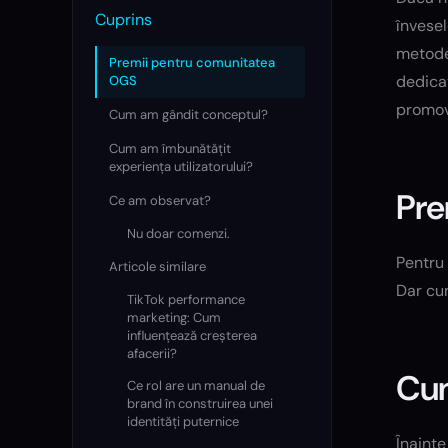
Cuprins
învesel
metode 
Premii pentru comunitatea
dedicat
OGS
promov
Cum am gândit conceptul?
Cum am îmbunătățit
experiența utilizatorului?
Pre
Ce am observat?
Nu doar comenzi.
Pentru 
Articole similare
Dar cu
TikTok performance
marketing: Cum
influențează creșterea
afacerii?
Cum
Ce rol are un manual de
brand în construirea unei
identități puternice
Înainte