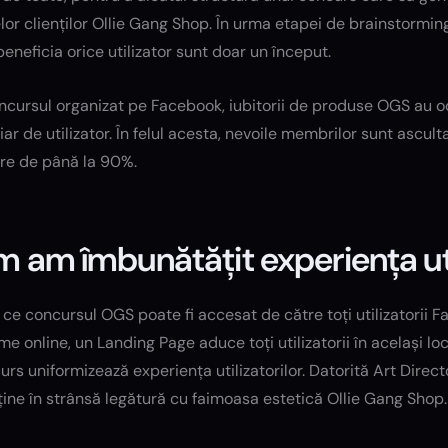
lor clienților Ollie Gang Shop. În urma etapei de brainstormin
eneficia orice utilizator sunt doar un început.
oncursul organizat pe Facebook, iubitorii de produse OGS au o
iar de utilizator. În felul acesta, nevoile membrilor sunt ascult
re de până la 90%.
 am îmbunătățit experiența uti
 ce concursul OGS poate fi accesat de către toți utilizatorii Fa
me online, un Landing Page aduce toți utilizatorii în același loc
urs uniformizează experiența utilizatorilor. Datorită Art Direc
 ține în strânsă legătură cu faimoasa estetică Ollie Gang Shop.