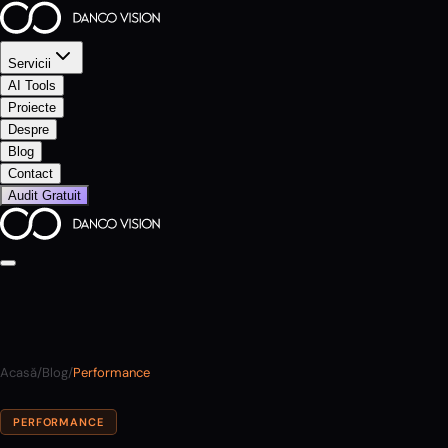
Servicii
AI Tools
Proiecte
Despre
Blog
Contact
Audit Gratuit
Acasă
/
Blog
/
Performance
PERFORMANCE