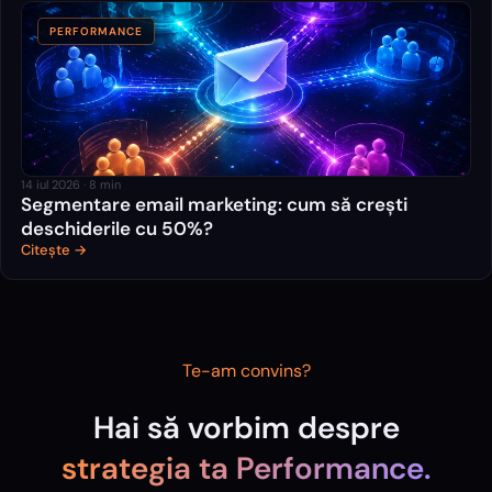
PERFORMANCE
14 iul 2026
·
8
min
Segmentare email marketing: cum să crești
deschiderile cu 50%?
Citește →
Te-am convins?
Hai să vorbim despre
strategia ta
Performance
.