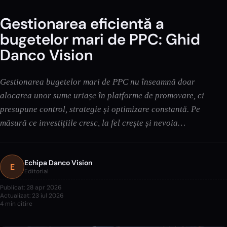
Gestionarea eficientă a
bugetelor mari de PPC: Ghid
Danco Vision
Gestionarea bugetelor mari de PPC nu înseamnă doar
alocarea unor sume uriașe în platforme de promovare, ci
presupune control, strategie și optimizare constantă. Pe
măsură ce investițiile cresc, la fel crește și nevoia…
Echipa Danco Vision
E
Editorial
Publicat:
28 apr 2026
Actualizat:
23 iul 2026
4
min citire