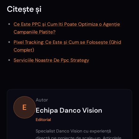
Citește și
Ce Este PPC și Cum Iti Poate Optimiza o Agenție
Campaniile Platite?
Pixel Tracking: Ce Este și Cum se Folosește (Ghid
Complet)
Serviciile Noastre De Ppc Strategy
Autor
E
Echipa Danco Vision
Editorial
Specialist Danco Vision cu experiență
directă pe proiecte de scale-up. Articolele