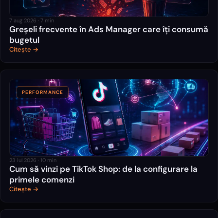
7 aug 2026
·
7
min
Greșeli frecvente în Ads Manager care îți consumă
bugetul
Citește →
PERFORMANCE
23 iul 2026
·
10
min
Cum să vinzi pe TikTok Shop: de la configurare la
primele comenzi
Citește →