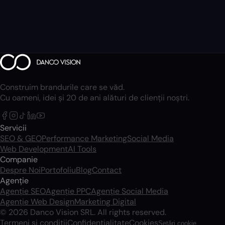
Construim brandurile care se văd.
Cu oameni, idei și 20 de ani alături de clienții noștri.
Servicii
SEO & GEO
Performance Marketing
Social Media
Web Development
AI Tools
Companie
Despre Noi
Portofoliu
Blog
Contact
Agenție
Agenție SEO
Agenție PPC
Agenție Social Media
Agenție Web Design
Marketing Digital
© 2026 Danco Vision SRL. All rights reserved.
Termeni și condiții
Confidențialitate
Cookies
Setări cookie