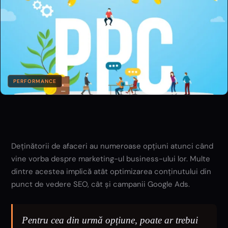
PERFORMANCE
Deținătorii de afaceri au numeroase opțiuni atunci când
vine vorba despre marketing-ul business-ului lor. Multe
dintre acestea implică atât optimizarea conținutului din
punct de vedere SEO, cât și campanii Google Ads.
Pentru cea din urmă opțiune, poate ar trebui