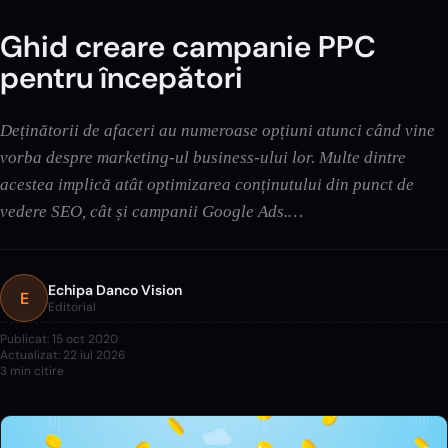
Ghid creare campanie PPC
pentru începători
Deținătorii de afaceri au numeroase opțiuni atunci când vine
vorba despre marketing-ul business-ului lor. Multe dintre
acestea implică atât optimizarea conținutului din punct de
vedere SEO, cât și campanii Google Ads.…
Echipa Danco Vision
E
Editorial
Publicat:
15 oct 2020
Actualizat:
22 iul 2026
3
min citire