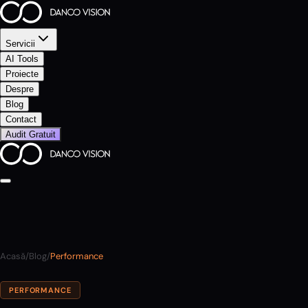
Servicii
AI Tools
Proiecte
Despre
Blog
Contact
Audit Gratuit
Acasă
/
Blog
/
Performance
PERFORMANCE