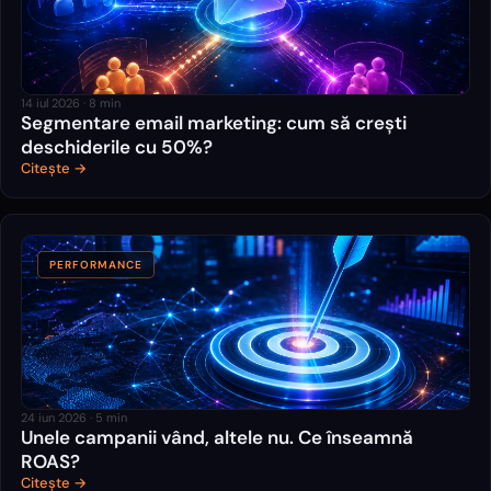
14 iul 2026
·
8
min
Segmentare email marketing: cum să crești
deschiderile cu 50%?
Citește →
PERFORMANCE
24 iun 2026
·
5
min
Unele campanii vând, altele nu. Ce înseamnă
ROAS?
Citește →