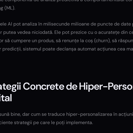
g (ML).
le AI pot analiza în milisecunde milioane de puncte de date p
r putea vedea niciodată. Ele pot prezice cu o acuratețe din c
tor să cumpere un produs, să renunțe la coș (churn), să răspund
 predicții, sistemul poate declanșa automat acțiunea cea mai
ategii Concrete de Hiper-Person
ital
sună bine, dar cum se traduce hiper-personalizarea în acțiun
ciente strategii pe care le poți implementa.