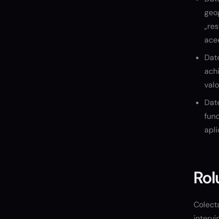
geog
„res
acee
Date
achi
valo
Dat
func
apli
Rol
Colecta
interv