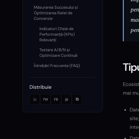
Măsurarea Succesului și
pen
Optimizarea Ratei de
Conversie
mar
Indicatori Cheie de
pen
Performanță (KPIs)
Relevanți
Testare A/B/N și
Optimizare Continuă
Tip
Întrebări Frecvente (FAQ)
Ecosis
Distribuie
mai mul
⧉
LI
TW
FB
@
Date
site
inte
Date