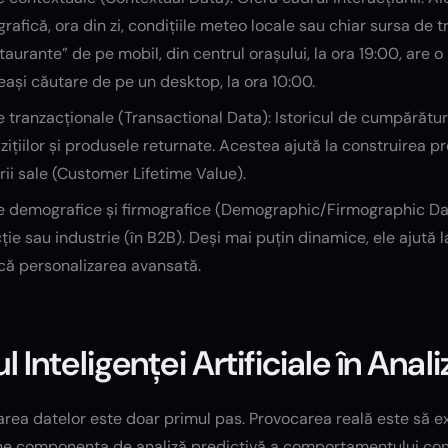
rafică, ora din zi, condițiile meteo locale sau chiar sursa de tra
taurante” de pe mobil, din centrul orașului, la ora 19:00, are 
ași căutare de pe un desktop, la ora 10:00.
 tranzacționale (Transactional Data): Istoricul de cumpărătu
zițiilor și produsele returnate. Acestea ajută la construirea pr
rii sale (Customer Lifetime Value).
e demografice și firmografice (Demographic/Firmographic Data
ție sau industrie (în B2B). Deși mai puțin dinamice, ele ajut
că personalizarea avansată.
ul Inteligenței Artificiale în Anal
rea datelor este doar primul pas. Provocarea reală este să ext
ine componenta de analiză predictivă a comportamentului con