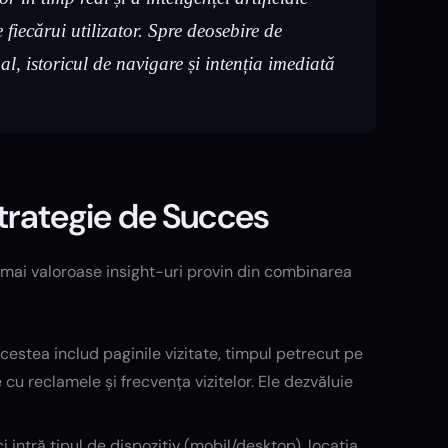
 fiecărui utilizator. Spre deosebire de
l, istoricul de navigare și intenția imediată
Strategie de Succes
mai valoroase insight-uri provin din combinarea
stea includ paginile vizitate, timpul petrecut pe
 cu reclamele și frecvența vizitelor. Ele dezvăluie
 intră tipul de dispozitiv (mobil/desktop), locația