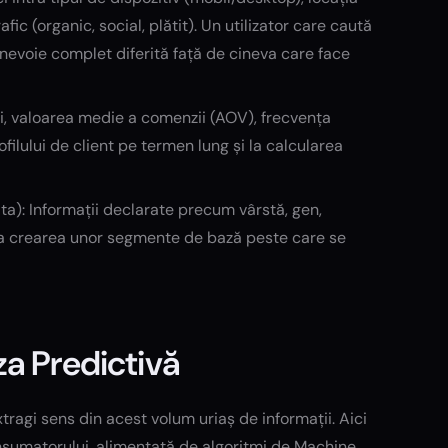
fic (organic, social, plătit). Un utilizator care caută
o nevoie complet diferită față de cineva care face
ri, valoarea medie a comenzii (AOV), frecvența
ofilului de client pe termen lung și la calcularea
): Informații declarate precum vârstă, gen,
ă la crearea unor segmente de bază peste care se
iza Predictivă
ragi sens din acest volum uriaș de informații. Aici
sumatorului, alimentată de algoritmi de Machine