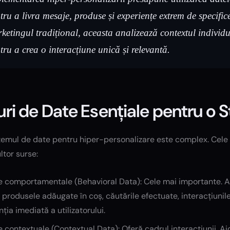
tru a livra mesaje, produse și experiențe extrem de specifice
ketingul tradițional, aceasta analizează contextul individua
tru a crea o interacțiune unică și relevantă.
uri de Date Esențiale pentru o 
temul de date pentru hiper-personalizare este complex. Cele 
tor surse:
 comportamentale (Behavioral Data): Cele mai importante. Ace
, produsele adăugate în coș, căutările efectuate, interacțiunile
nția imediată a utilizatorului.
 contextuale (Contextual Data): Oferă cadrul interacțiunii. Aici