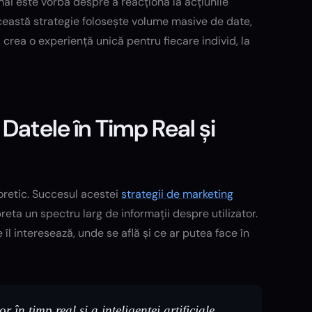
mai este vorba despre a reacționa la acțiunile
. Această strategie folosește volume masive de date,
a crea o experiență unică pentru fiecare individ, la
Datele în Timp Real și
oretic. Succesul acestei
strategii de marketing
reta un spectru larg de informații despre utilizator.
 interesează, unde se află și ce ar putea face în
în timp real și a inteligenței artificiale