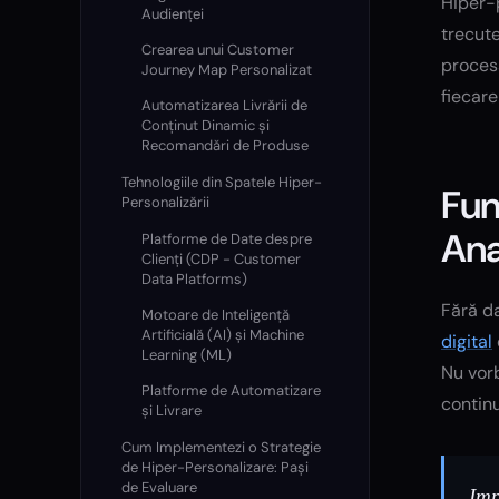
Hiper-p
Audienței
trecute
Crearea unui Customer
procesa
Journey Map Personalizat
fiecar
Automatizarea Livrării de
Conținut Dinamic și
Recomandări de Produse
Tehnologiile din Spatele Hiper-
Fun
Personalizării
Ana
Platforme de Date despre
Clienți (CDP - Customer
Data Platforms)
Fără da
Motoare de Inteligență
Artificială (AI) și Machine
digital
Learning (ML)
Nu vorb
Platforme de Automatizare
contin
și Livrare
Cum Implementezi o Strategie
de Hiper-Personalizare: Pași
de Evaluare
Imp