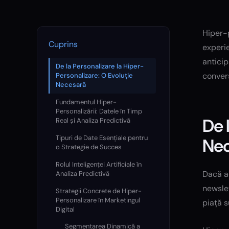
Hiper-p
Cuprins
experie
antici
De la Personalizare la Hiper-
convers
Personalizare: O Evoluție
Necesară
Fundamentul Hiper-
Personalizării: Datele în Timp
De 
Real și Analiza Predictivă
Tipuri de Date Esențiale pentru
Ne
o Strategie de Succes
Rolul Inteligenței Artificiale în
Dacă ac
Analiza Predictivă
newslet
Strategii Concrete de Hiper-
Personalizare în Marketingul
piață s
Digital
Segmentarea Dinamică a