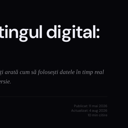
ngul digital:
i arată cum să folosești datele în timp real
rsie.
Publicat:
11 mai 2026
Actualizat:
4 aug 2026
10
min citire