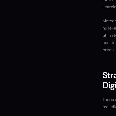
Learnin
Motoare
nu le-a
utiliza
acestor
precis.
Str
Dig
Teoria 
mai efi