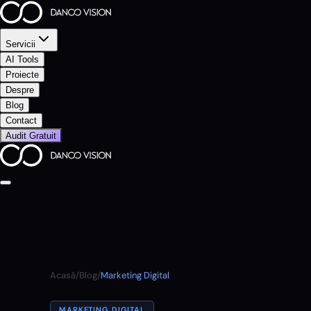
Servicii
AI Tools
Proiecte
Despre
Blog
Contact
Audit Gratuit
Acasă
/
Blog
/
Marketing Digital
MARKETING DIGITAL