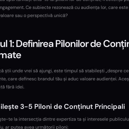
gagement. Ce subiecte rezonează cu audiența lor, care este p
valoare sau o perspectivă unică?
ul 1: Definirea Pilonilor de Conți
rmate
 știi unde vrei să ajungi, este timpul să stabilești „despre ce
te, care definesc brandul tău și aduc valoare audienței. Aceș
tă fără idei.
ilește 3-5 Piloni de Conținut Principali
e-te la intersecția dintre expertiza ta și interesele publiculu
, ar putea avea următorii piloni: