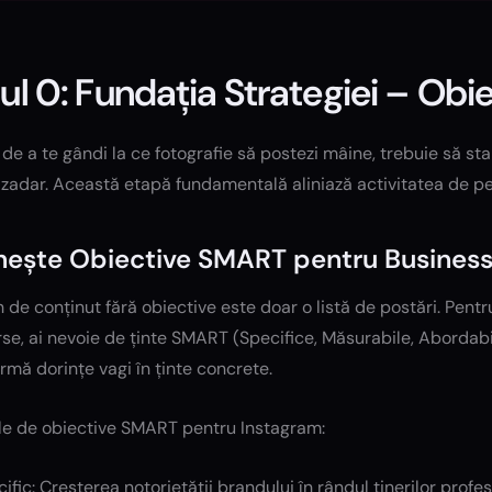
ul 0: Fundația Strategiei – Obie
 de a te gândi la ce fotografie să postezi mâine, trebuie să stab
 zadar. Această etapă fundamentală aliniază activitatea de pe 
nește Obiective SMART pentru Business
 de conținut fără obiective este doar o listă de postări. Pentr
rse, ai nevoie de ținte SMART (Specifice, Măsurabile, Abordabi
rmă dorințe vagi în ținte concrete.
e de obiective SMART pentru Instagram:
ific: Creșterea notorietății brandului în rândul tinerilor profe