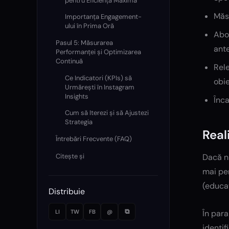
pentru Eficiență Maximă
Măsu
Importanța Engagement-
ului în Prima Oră
Abor
Pasul 5: Măsurarea
ante
Performanței și Optimizarea
Continuă
Rele
Ce Indicatori (KPIs) să
obie
Urmărești în Instagram
Insights
Înca
Cum să Iterezi și să Ajustezi
Strategia
Real
Întrebări Frecvente (FAQ)
Citește și
Dacă nu
mai per
(educaț
Distribuie
⧉
LI
TW
FB
@
În para
identif