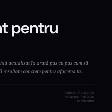
t pentru
hid actualizat îți arată pas cu pas cum să
ă rezultate concrete pentru afacerea ta.
Publicat:
27 aug 2025
Actualizat:
17 iul 2026
10
min citire