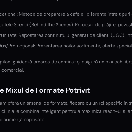
ațional: Metode de preparare a cafelei, diferențe între tipuri
patele Scenei (Behind the Scenes): Procesul de prăjire, povești
nitate: Repostarea conținutului generat de clienți (UGC), int
us/Promoțional: Prezentarea noilor sortimente, oferte specia
piloni ghidează crearea de conținut și asigură un mix echilibra
 comercial.
e Mixul de Formate Potrivit
am oferă un arsenal de formate, fiecare cu un rol specific în st
 ci în a le combina inteligent pentru a maximiza reach-ul și 
e audiența captivată.