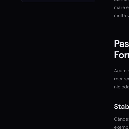
mare en
multă 
Pas
Fo
Acum că
recuren
nicioda
Stab
Gândeșt
exemplu