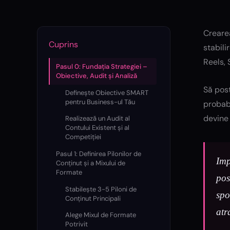
Crearea
Cuprins
stabili
Reels, 
Pasul 0: Fundația Strategiei –
Obiective, Audit și Analiză
Să post
Definește Obiective SMART
pentru Business-ul Tău
probabi
devine 
Realizează un Audit al
Contului Existent și al
Competiției
Pasul 1: Definirea Pilonilor de
Imp
Conținut și a Mixului de
Formate
pos
Stabilește 3-5 Piloni de
spo
Conținut Principali
atr
Alege Mixul de Formate
Potrivit