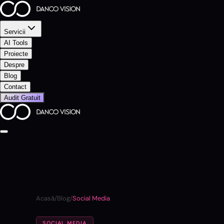
Servicii
AI Tools
Proiecte
Despre
Blog
Contact
Audit Gratuit
Acasă
/
Blog
/
Social Media
SOCIAL MEDIA