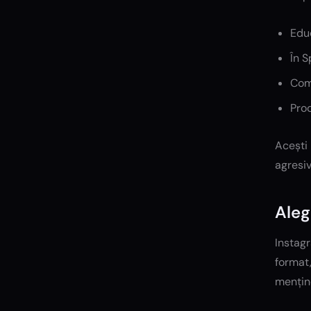
Educ
În S
Comu
Prod
Acești 
agresiv
Aleg
Instagr
format,
mențin