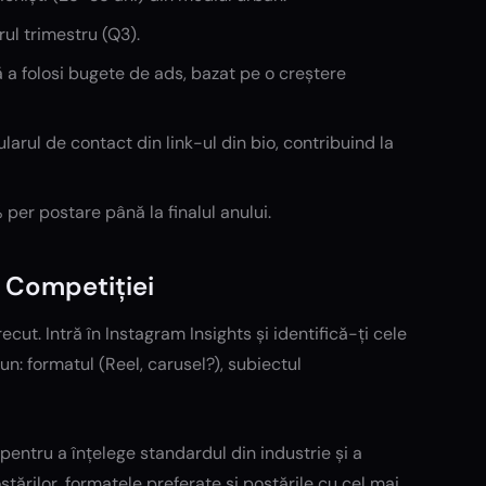
rul trimestru (Q3).
ă a folosi bugete de ads, bazat pe o creștere
arul de contact din link-ul din bio, contribuind la
er postare până la finalul anului.
l Competiției
ecut. Intră în Instagram Insights și identifică-ți cele
n: formatul (Reel, carusel?), subiectul
 pentru a înțelege standardul din industrie și a
ostărilor, formatele preferate și postările cu cel mai