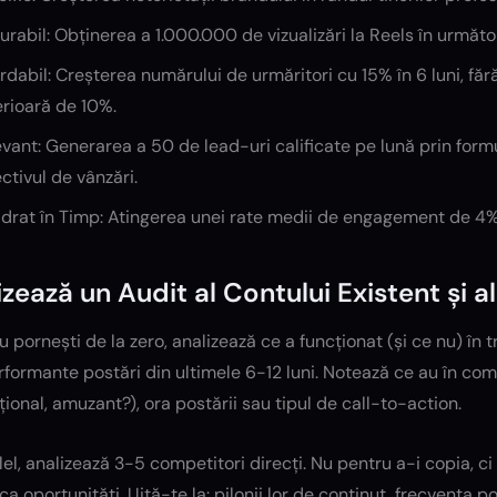
rabil: Obținerea a 1.000.000 de vizualizări la Reels în următo
dabil: Creșterea numărului de urmăritori cu 15% în 6 luni, făr
rioară de 10%.
vant: Generarea a 50 de lead-uri calificate pe lună prin formul
ctivul de vânzări.
drat în Timp: Atingerea unei rate medii de engagement de 4% p
izează un Audit al Contului Existent și a
 pornești de la zero, analizează ce a funcționat (și ce nu) în tr
formante postări din ultimele 6-12 luni. Notează ce au în comu
ional, amuzant?), ora postării sau tipul de call-to-action.
lel, analizează 3-5 competitori direcți. Nu pentru a-i copia, ci
ica oportunități. Uită-te la: pilonii lor de conținut, frecvența p