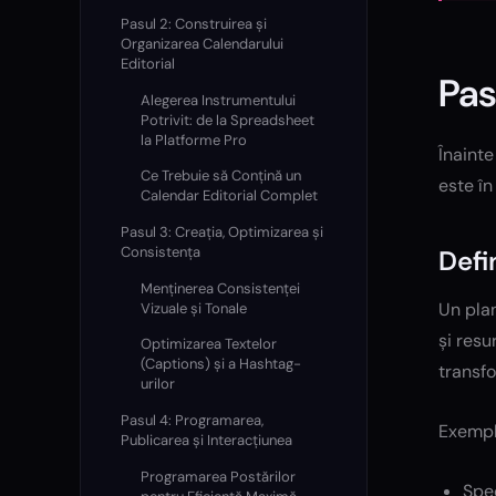
Pasul 2: Construirea și
Organizarea Calendarului
Editorial
Pas
Alegerea Instrumentului
Potrivit: de la Spreadsheet
la Platforme Pro
Înainte
Ce Trebuie să Conțină un
este în
Calendar Editorial Complet
Pasul 3: Creația, Optimizarea și
Consistența
Defi
Menținerea Consistenței
Un plan
Vizuale și Tonale
și resu
Optimizarea Textelor
(Captions) și a Hashtag-
transfo
urilor
Pasul 4: Programarea,
Exempl
Publicarea și Interacțiunea
Programarea Postărilor
Spec