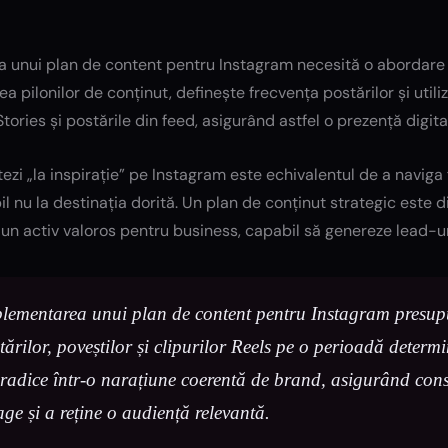
 unui plan de content pentru Instagram necesită o abordare b
rea pilonilor de conținut, definește frecvența postărilor și uti
Stories și postările din feed, asigurând astfel o prezență digit
ezi „la inspirație” pe Instagram este echivalentul de a naviga 
l nu la destinația dorită. Un plan de conținut strategic este 
un activ valoros pentru business, capabil să genereze lead-uri
lementarea unui plan de content pentru Instagram presupu
tărilor, poveștilor și clipurilor Reels pe o perioadă deter
radice într-o narațiune coerentă de brand, asigurând consi
age și a reține o audiență relevantă.