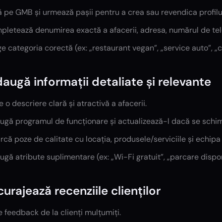
ă pe GMB și urmează pașii pentru a crea sau revendica profilu
letează denumirea exactă a afacerii, adresa, numărul de tele
e categoria corectă (ex: „restaurant vegan”, „service auto”, „c
daugă informații detaliate și relevante
e o descriere clară și atractivă a afacerii.
ugă programul de funcționare și actualizează-l dacă se schi
rcă poze de calitate cu locația, produsele/serviciile și echipa 
gă atribute suplimentare (ex: „Wi-Fi gratuit”, „parcare dispon
ncurajează recenziile clienților
 feedback de la clienți mulțumiți.