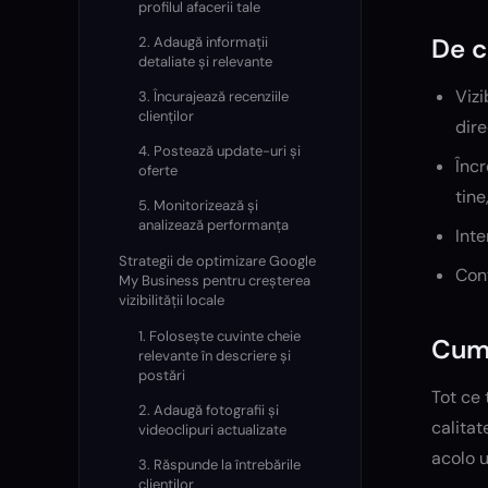
profilul afacerii tale
De c
2. Adaugă informații
detaliate și relevante
Vizi
3. Încurajează recenziile
clienților
dire
4. Postează update-uri și
Încr
oferte
tine
5. Monitorizează și
analizează performanța
Inte
Strategii de optimizare Google
Cont
My Business pentru creșterea
vizibilității locale
1. Folosește cuvinte cheie
Cum 
relevante în descriere și
postări
Tot ce 
2. Adaugă fotografii și
calitat
videoclipuri actualizate
acolo u
3. Răspunde la întrebările
clienților