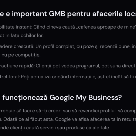
e e important GMB pentru afacerile loc
bilitate instant: Când cineva caută „cafenea aproape de mine” sa
ct în fața ochilor lor.
edere crescută: Un profil complet, cu poze și recenzii bune, ins
, nu pe competiție.
racțiune rapidă: Clienții pot vedea programul, pot suna direct,
rol total: Poți actualiza oricând informațiile, astfel încât să fii 
funcționează Google My Business?
trebuie să faci e să-ți creezi sau să revendici profilul, să com
e. Odată ce ai făcut asta, Google va afișa afacerea ta în rezu
nde clienții caută servicii sau produse ca ale tale.