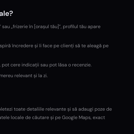
ale?
u „frizerie în [orașul tău]”, profilul tău apare
piră încredere și îi face pe clienți să te aleagă pe
 pot cere indicații sau pot lăsa o recenzie.
mereu relevant și la zi.
pletezi toate detaliile relevante și să adaugi poze de
ltatele locale de căutare și pe Google Maps, exact