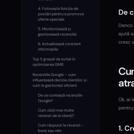
4. Folosește funcția de
De c
postări pentru a promova
oferte speciale
Danco V
5. Monitorizează și
ajută s
gestionează recenziile
cresc vi
6. Actualizează constant
informațiile
Top 5 greșeli de evitat în
optimizarea GMB
Cum
Recenziile Google – cum
atr
influențează decizia clienților și
cum le gestionezi eficient
De ce contează recenziile
Ok, ai 
Google?
pentru 
Cum obții mai multe
recenzii de la clienți?
Cum răspunzi la recenzii –
1. C
bune sau rele