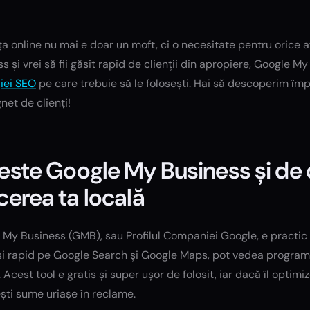
a online nu mai e doar un moft, ci o necesitate pentru orice 
s și vrei să fii găsit rapid de clienții din apropiere, Google M
iei SEO
pe care trebuie să le folosești. Hai să descoperim î
et de clienți!
este Google My Business și de
cerea ta locală
My Business (GMB), sau Profilul Companiei Google, e practic car
i rapid pe Google Search și Google Maps, pot vedea programul, 
. Acest tool e gratis și super ușor de folosit, iar dacă îl optimi
ști sume uriașe în reclame.