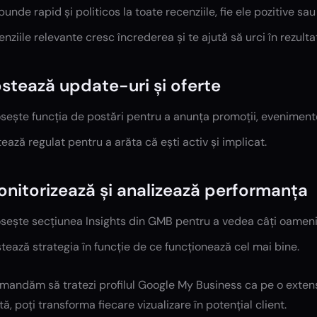
unde rapid și politicos la toate recenziile, fie ele pozitive sau
nziile relevante cresc încrederea și te ajută să urci în rezulta
ostează update-uri și oferte
sește funcția de postări pentru a anunța promoții, eveniment
ează regulat pentru a arăta că ești activ și implicat.
onitorizează și analizează performanța
sește secțiunea Insights din GMB pentru a vedea câți oameni ți
tează strategia în funcție de ce funcționează cel mai bine.
omandăm să tratezi profilul Google My Business ca pe o exten
ă, poți transforma fiecare vizualizare în potențial client.