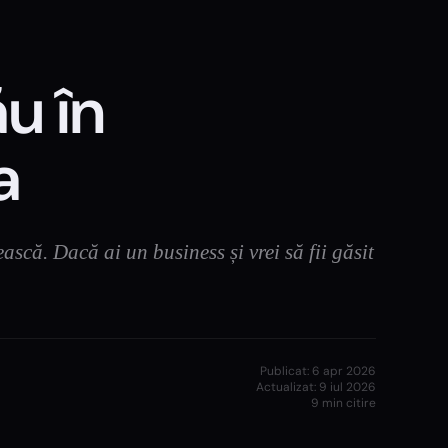
u în
a
ască. Dacă ai un business și vrei să fii găsit
Publicat:
6 apr 2026
Actualizat:
9 iul 2026
9
min citire