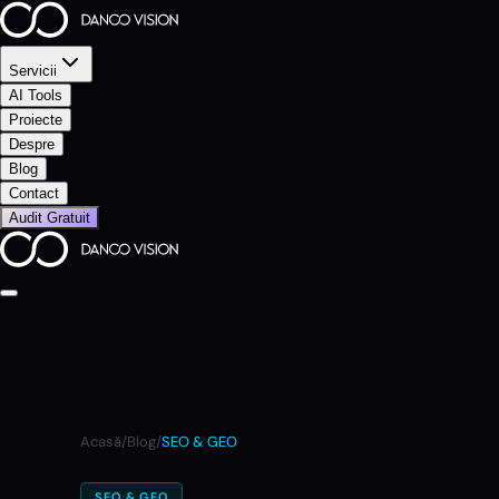
Servicii
AI Tools
Proiecte
Despre
Blog
Contact
Audit Gratuit
Acasă
/
Blog
/
SEO & GEO
SEO & GEO