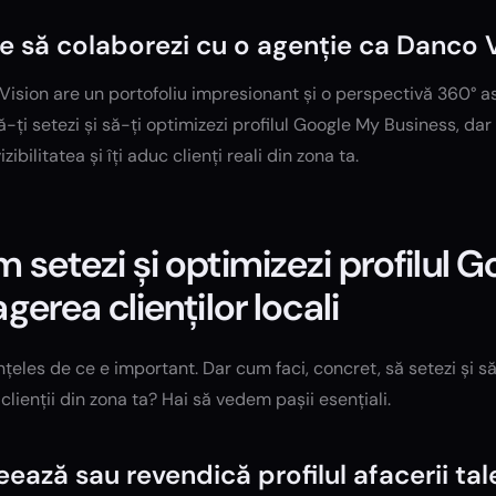
e să colaborezi cu o agenție ca Danco 
ision are un portofoliu impresionant și o perspectivă 360° as
ă-ți setezi și să-ți optimizezi profilul Google My Business, dar
zibilitatea și îți aduc clienți reali din zona ta.
 setezi și optimizezi profilul 
agerea clienților locali
înțeles de ce e important. Dar cum faci, concret, să setezi și să
clienții din zona ta? Hai să vedem pașii esențiali.
reează sau revendică profilul afacerii tal