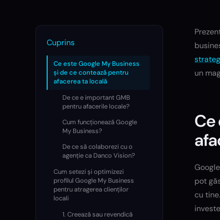
Prezenț
Cuprins
busines
strateg
Ce este Google My Business
un magn
și de ce contează pentru
afacerea ta locală
De ce e important GMB
pentru afacerile locale?
Ce 
Cum funcționează Google
My Business?
afa
De ce să colaborezi cu o
agenție ca Danco Vision?
Google 
Cum setezi și optimizezi
pot găs
profilul Google My Business
pentru atragerea clienților
cu tine
locali
investe
1. Creează sau revendică