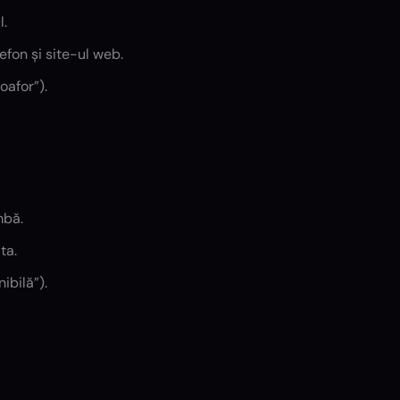
l.
fon și site-ul web.
oafor”).
mbă.
ta.
ibilă”).