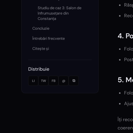
Răsp
Studiu de caz 3: Salon de
înfrumusețare din
Rece
Constanța
Concluzie
4. P
Întrebări frecvente
Folo
Citește și
Post
Distribuie
5. M
⧉
LI
TW
FB
@
Folo
Ajus
Îți rec
coerent