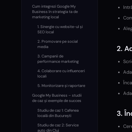
Cum integrezi Google My
Intr
Business în strategia ta de
marketing local
Comp
1. Sinergie cu website-ul și
Aleg
SEO local
2. Promovare pe social
2. A
media
3. Campanii de
Scri
performance marketing
4. Colaborare cu influenceri
Ada
locali
Înca
5. Monitorizare și raportare
Adau
Google My Business – studii
de caz și exemple de succes
Studiu de caz 1: Cafenea
3. Î
locală din București
Studiu de caz 2: Service
Cere
auto din Cluj