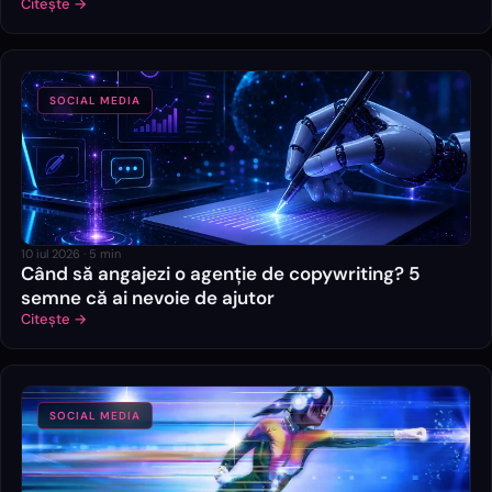
Citește →
SOCIAL MEDIA
10 iul 2026
·
5
min
Când să angajezi o agenție de copywriting? 5
semne că ai nevoie de ajutor
Citește →
SOCIAL MEDIA