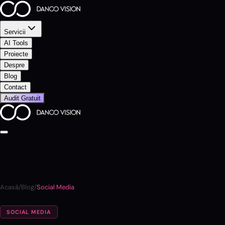
Servicii
AI Tools
Proiecte
Despre
Blog
Contact
Audit Gratuit
Acasă
/
Blog
/
Social Media
SOCIAL MEDIA