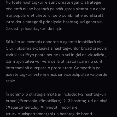
Nu toate hashtag-urile sunt create egal. O strategie
eficientă nu se bazează pe adăugarea aleatorie a celor
mai populare etichete, ci pe o combinație echilibrată
între două categorii principale: hashtag-uri generale
(broad) și hashtag-uri de nișă.
Să luăm un exemplu concret: o agenție imobiliară din
Cluj. Folosirea exclusivă a hashtag-urilor broad precum
#viral sau #fyp poate aduce un val inițial de vizualizări,
dar majoritatea vor veni de la utilizatori care nu sunt
interesați să cumpere o proprietate. Competiția pe
aceste tag-uri este imensă, iar videoclipul se va pierde
rapid.
În schimb, o strategie mixtă ar include: 1-2 hashtag-uri
broad (#romania, #imobiliare), 2-3 hashtag-uri de nișă
(#apartamentcluj, #investitiiimobiliare,
#turvirtualapartament) și un hashtag de brand