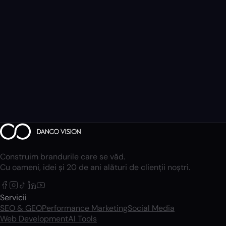
Construim brandurile care se văd.
Cu oameni, idei și 20 de ani alături de clienții noștri.
Servicii
SEO & GEO
Performance Marketing
Social Media
Web Development
AI Tools