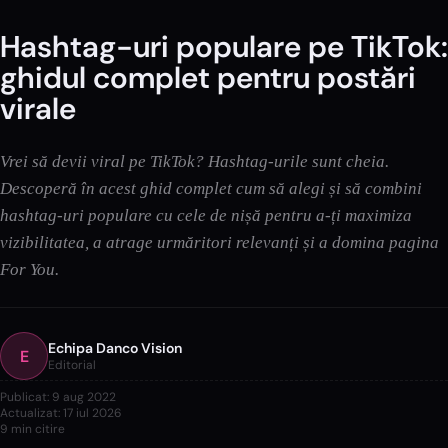
Hashtag-uri populare pe TikTok:
ghidul complet pentru postări
virale
Vrei să devii viral pe TikTok? Hashtag-urile sunt cheia.
Descoperă în acest ghid complet cum să alegi și să combini
hashtag-uri populare cu cele de nișă pentru a-ți maximiza
vizibilitatea, a atrage urmăritori relevanți și a domina pagina
For You.
Echipa Danco Vision
E
Editorial
Publicat:
9 aug 2022
Actualizat:
17 iul 2026
9
min citire