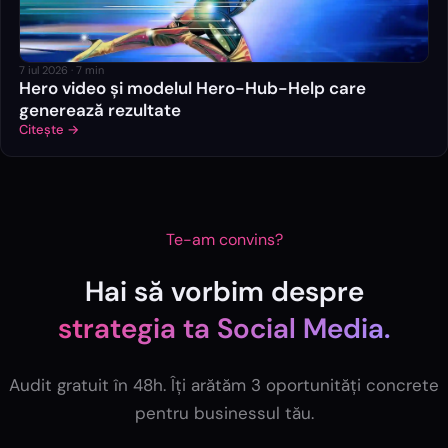
7 iul 2026
·
7
min
Hero video și modelul Hero-Hub-Help care
generează rezultate
Citește →
Te-am convins?
Hai să vorbim despre
strategia ta
Social Media
.
Audit gratuit în 48h. Îți arătăm 3 oportunități concrete
pentru businessul tău.