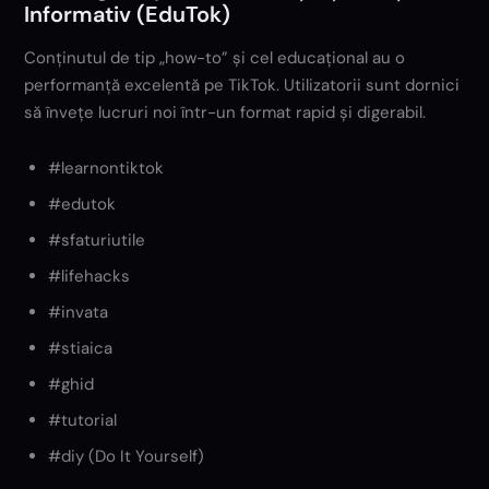
Informativ (EduTok)
Conținutul de tip „how-to” și cel educațional au o
performanță excelentă pe TikTok. Utilizatorii sunt dornici
să învețe lucruri noi într-un format rapid și digerabil.
#learnontiktok
#edutok
#sfaturiutile
#lifehacks
#invata
#stiaica
#ghid
#tutorial
#diy (Do It Yourself)