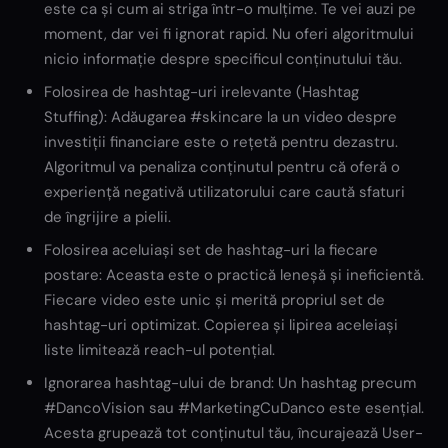
este ca și cum ai striga într-o mulțime. Te vei auzi pe
moment, dar vei fi ignorat rapid. Nu oferi algoritmului
nicio informație despre specificul conținutului tău.
Folosirea de hashtag-uri irelevante (Hashtag
Stuffing): Adăugarea #skincare la un video despre
investiții financiare este o rețetă pentru dezastru.
Algoritmul va penaliza conținutul pentru că oferă o
experiență negativă utilizatorului care caută sfaturi
de îngrijire a pielii.
Folosirea aceluiași set de hashtag-uri la fiecare
postare: Aceasta este o practică leneșă și ineficientă.
Fiecare video este unic și merită propriul set de
hashtag-uri optimizat. Copierea și lipirea aceleiași
liste limitează reach-ul potențial.
Ignorarea hashtag-ului de brand: Un hashtag precum
#DancoVision sau #MarketingCuDanco este esențial.
Acesta grupează tot conținutul tău, încurajează User-