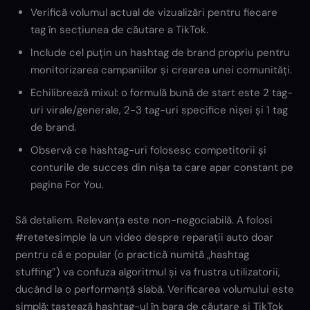
Verifică volumul actual de vizualizări pentru fiecare
tag în secțiunea de căutare a TikTok.
Include cel puțin un hashtag de brand propriu pentru
monitorizarea campaniilor și crearea unei comunități.
Echilibrează mixul: o formulă bună de start este 2 tag-
uri virale/generale, 2-3 tag-uri specifice nișei și 1 tag
de brand.
Observă ce hashtag-uri folosesc competitorii și
conturile de succes din nișa ta care apar constant pe
pagina For You.
Să detaliem. Relevanța este non-negociabilă. A folosi
#retetesimple la un video despre reparații auto doar
pentru că e popular (o practică numită „hashtag
stuffing”) va confuza algoritmul și va frustra utilizatorii,
ducând la o performanță slabă. Verificarea volumului este
simplă: tastează hashtag-ul în bara de căutare și TikTok