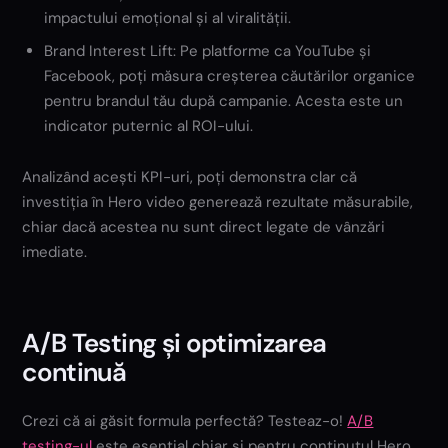
impactului emoțional și al viralității.
Brand Interest Lift: Pe platforme ca YouTube și
Facebook, poți măsura creșterea căutărilor organice
pentru brandul tău după campanie. Acesta este un
indicator puternic al ROI-ului.
Analizând acești KPI-uri, poți demonstra clar că
investiția în Hero video generează rezultate măsurabile,
chiar dacă acestea nu sunt direct legate de vânzări
imediate.
A/B Testing și optimizarea
continuă
Crezi că ai găsit formula perfectă? Testeaz-o!
A/B
testing-ul
este esențial chiar și pentru conținutul Hero.