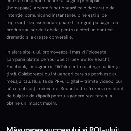
este, de obicei, în header-ul paginii principale
(homepage). Acesta funcționează ca o declarație de
intenție, comunicând instantaneu cine ești și ce
reprezinți. De asemenea, poate fi integrat pe pagini de
produs sau servicii cheie, pentru a oferi un context
dramatic și a crește conversiile.
În afara site-ului, promovează-l masiv! Folosește
campanii plătite pe YouTube (TrueView for Reach),
Facebook, Instagram și TikTok pentru a atinge audiența
țintă. Colaborează cu influenceri care se potrivesc cu
mesajul tău. Nu uita de PR-ul digital – trimite videoclipul
către publicații relevante. Scopul este să creezi un efect
de bulgăre de zăpadă pentru a genera rezultate și a
obține un impact maxim.
Măsurarea succesului și ROI-ului: