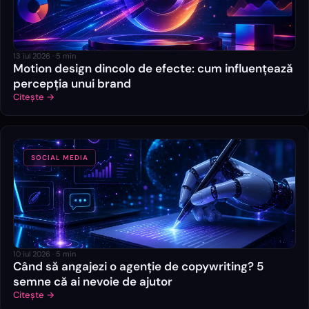
13 iul 2026
·
5
min
Motion design dincolo de efecte: cum influențează
percepția unui brand
Citește →
SOCIAL MEDIA
10 iul 2026
·
5
min
Când să angajezi o agenție de copywriting? 5
semne că ai nevoie de ajutor
Citește →