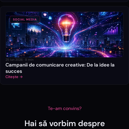
SOCIAL MEDIA
25 iun 2026
·
8
min
Campanii de comunicare creative: De la idee la
succes
Citește →
Te-am convins?
Hai să vorbim despre