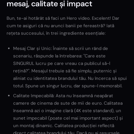
mesaj, calitate și impact
Bun, te-ai hotărât să faci un Hero video. Excelent! Dar
cum te asiguri că nu arunci banii pe fereastră? Iată
rețeta succesului, în trei ingrediente esențiale:
Mesaj Clar și Unic: Înainte să scrii un rând de
scenariu, răspunde la întrebarea: "Care este
SINGURUL lucru pe care vreau ca publicul să-l
rețină?". Mesajul trebuie să fie simplu, puternic și
aliniat cu identitatea brandului tău. Nu încerca să spui
totul. Spune un singur lucru, dar spune-l memorabil.
Calitate Impecabilă: Asta nu înseamnă neapărat
camere de cinema de sute de mii de euro. Calitatea
înseamnă azi o imagine clară (4K este standard), un
sunet impecabil (poate cel mai important aspect) și
un montaj dinamic. Calitatea producției reflectă
direct calitatea brandului tău. Dacă nu ai resursele