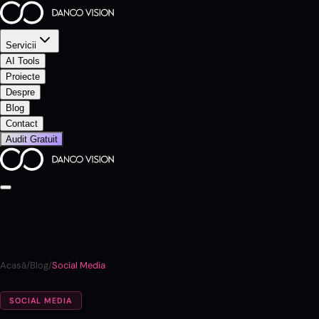
Servicii
AI Tools
Proiecte
Despre
Blog
Contact
Audit Gratuit
Acasă
/
Blog
/
Social Media
SOCIAL MEDIA