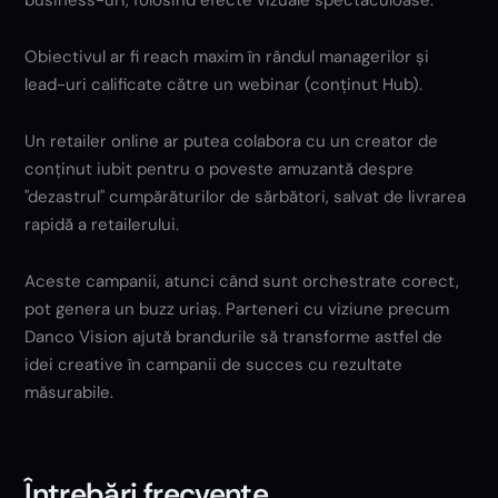
business-uri, folosind efecte vizuale spectaculoase.
Obiectivul ar fi reach maxim în rândul managerilor și
lead-uri calificate către un webinar (conținut Hub).
Un retailer online ar putea colabora cu un creator de
conținut iubit pentru o poveste amuzantă despre
"dezastrul" cumpărăturilor de sărbători, salvat de livrarea
rapidă a retailerului.
Aceste campanii, atunci când sunt orchestrate corect,
pot genera un buzz uriaș. Parteneri cu viziune precum
Danco Vision ajută brandurile să transforme astfel de
idei creative în campanii de succes cu rezultate
măsurabile.
Întrebări frecvente