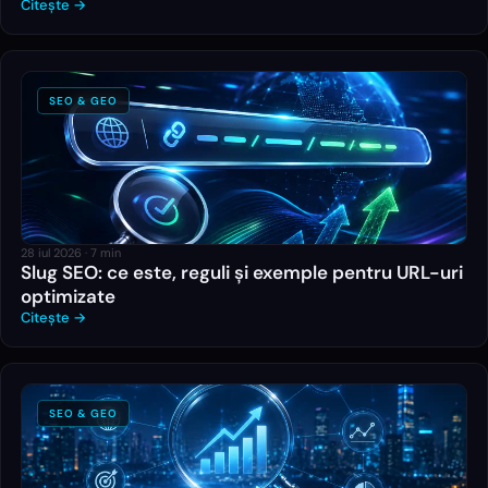
Citește →
SEO & GEO
28 iul 2026
·
7
min
Slug SEO: ce este, reguli și exemple pentru URL-uri
optimizate
Citește →
SEO & GEO