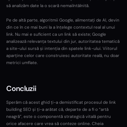
să analizăm date la o scară nemaiîntâlnită.
Pe de altă parte, algoritmii Google, alimentați de AI, devin
din ce în ce mai buni la a înțelege contextul real al unui
link. Nu mai e suficient ca un link să existe; Google
analizează relevanța textului din jur, autoritatea tematică
a site-ului sursă și intenția din spatele link-ului. Viitorul
aparține celor care construiesc autoritate reală, nu doar
metrici umflate.
Concluzii
Sperăm că acest ghid ți-a demistificat procesul de link
building SEO și ți-a arătat că, departe de a fi o “artă
neagră”, este o componentă strategică vitală pentru
orice afacere care vrea să conteze online. Cheia