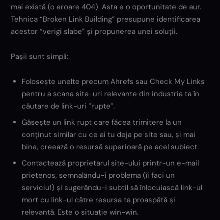
mai există (o eroare 404). Asta e o oportunitate de aur.
Tehnica “Broken Link Building” presupune identificarea
acestor “verigi slabe” și propunerea unei soluții.
Pașii sunt simpli:
Folosește unelte precum Ahrefs sau Check My Links
pentru a scana site-uri relevante din industria ta în
căutare de link-uri “rupte”.
Găsește un link rupt care făcea trimitere la un
conținut similar cu ce ai tu deja pe site sau, și mai
bine, creează o resursă superioară pe acel subiect.
Contactează proprietarul site-ului printr-un e-mail
prietenos, semnalându-i problema (îi faci un
serviciu!) și sugerându-i subtil să înlocuiască link-ul
mort cu link-ul către resursa ta proaspătă și
relevantă. Este o situație win-win.