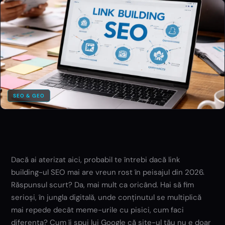
SEO & GEO
Dacă ai aterizat aici, probabil te întrebi dacă link
building-ul SEO mai are vreun rost în peisajul din 2026.
Răspunsul scurt? Da, mai mult ca oricând. Hai să fim
serioși, în jungla digitală, unde conținutul se multiplică
mai repede decât meme-urile cu pisici, cum faci
diferența? Cum îi spui lui Google că site-ul tău nu e doar