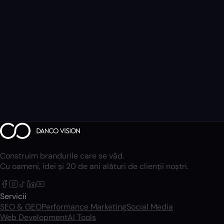
Construim brandurile care se văd.
Cu oameni, idei și 20 de ani alături de clienții noștri.
Servicii
SEO & GEO
Performance Marketing
Social Media
Web Development
AI Tools