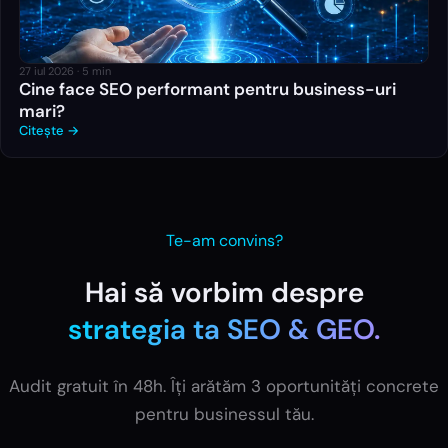
27 iul 2026
·
5
min
Cine face SEO performant pentru business-uri
mari?
Citește →
Te-am convins?
Hai să vorbim despre
strategia ta
SEO & GEO
.
Audit gratuit în 48h. Îți arătăm 3 oportunități concrete
pentru businessul tău.