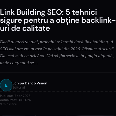
Link Building SEO: 5 tehnici
sigure pentru a obține backlink-
uri de calitate
Dacă ai aterizat aici, probabil te întrebi dacă link building-ul
SEO mai are vreun rost în peisajul din 2026. Răspunsul scurt?
Da, mai mult ca oricând. Hai să fim serioși, în jungla digitală,
unde conținutul se…
Echipa Danco Vision
E
Editorial
Publicat:
17 apr 2026
Actualizat:
9 iul 2026
9
min citire