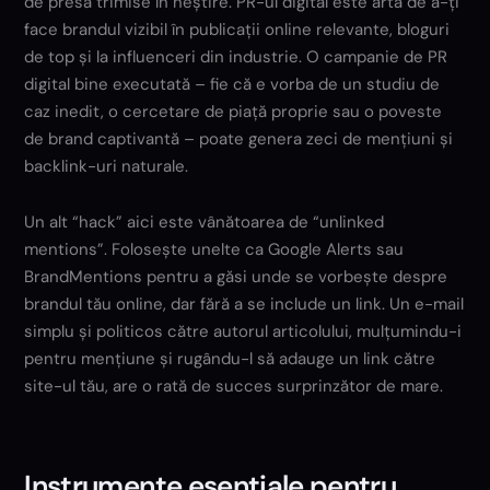
de presă trimise în neștire. PR-ul digital este arta de a-ți
face brandul vizibil în publicații online relevante, bloguri
de top și la influenceri din industrie. O campanie de PR
digital bine executată – fie că e vorba de un studiu de
caz inedit, o cercetare de piață proprie sau o poveste
de brand captivantă – poate genera zeci de mențiuni și
backlink-uri naturale.
Un alt “hack” aici este vânătoarea de “unlinked
mentions”. Folosește unelte ca Google Alerts sau
BrandMentions pentru a găsi unde se vorbește despre
brandul tău online, dar fără a se include un link. Un e-mail
simplu și politicos către autorul articolului, mulțumindu-i
pentru mențiune și rugându-l să adauge un link către
site-ul tău, are o rată de succes surprinzător de mare.
Instrumente esențiale pentru