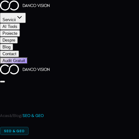
Servicii
AI Tools
Proiecte
Despre
Blog
Contact
Audit Gratuit
Acasă
/
Blog
/
SEO & GEO
SEO & GEO