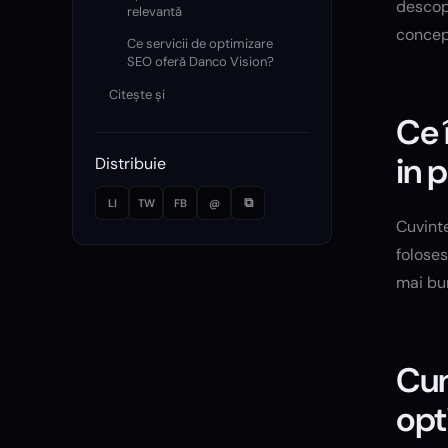
descope
relevantă
concepu
Ce servicii de optimizare
SEO oferă Danco Vision?
Citește și
Ce 
in 
Distribuie
⧉
LI
TW
FB
@
Cuvinte
foloses
mai bu
Cum
opt