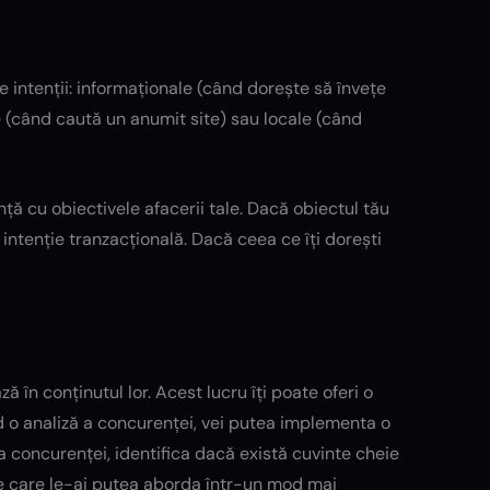
intenții: informaționale (când dorește să învețe
 (când caută un anumit site) sau locale (când
nță cu obiectivele afacerii tale. Dacă obiectul tău
intenție tranzacțională. Dacă ceea ce îți dorești
ă în conținutul lor. Acest lucru îți poate oferi o
nd o analiză a concurenței, vei putea implementa o
a concurenței, identifica dacă există cuvinte cheie
pe care le-ai putea aborda într-un mod mai