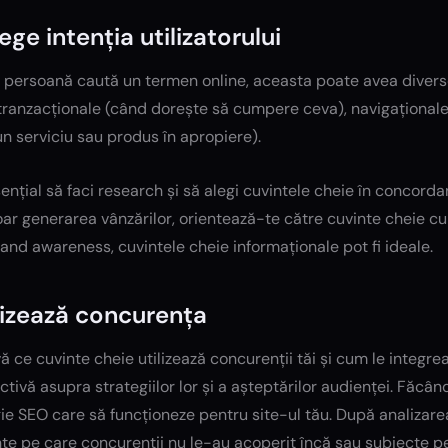
lege intenția utilizatorului
persoană caută un termen online, aceasta poate avea diverse 
tranzacționale (când dorește să cumpere ceva), navigaționale
n serviciu sau produs în apropiere).
ențial să faci research și să alegi cuvintele cheie în concorda
ar generarea vânzărilor, orientează-te către cuvinte cheie cu 
and awareness, cuvintele cheie informaționale pot fi ideale.
izează concurența
 ce cuvinte cheie utilizează concurenții tăi și cum le integreaz
tivă asupra strategiilor lor și a așteptărilor audienței. Făcâ
ie SEO care să funcționeze pentru site-ul tău. După analizare
nte pe care concurenții nu le-au acoperit încă sau subiecte 