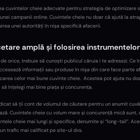
a cuvintelor cheie adecvate pentru strategia de optimizare s
unei campanii online. Cuvintele cheie nu doar că ajută la atrager
irea unei autorități în nișa specifică afacerii.
etare amplă și folosirea instrumentelor
 de orice, trebuie să cunoști publicul căruia i te adresezi. Ce
cesează informații sau produse în nișa din care face parte afa
icarea celor mai bune cuvinte cheie.
Acestea pot ajuta nu doar
i să înțelegi mai bine piața și concurența.
dicat să ții cont de volumul de căutare pentru un anumit cuvâ
ază. Cuvintele cheie cu volum mare și concurență mică sunt, d
ntele cheie mai lungi și specifice, denumite și “long-tail”. A
un trafic mai calificat pe site-ul dvs.