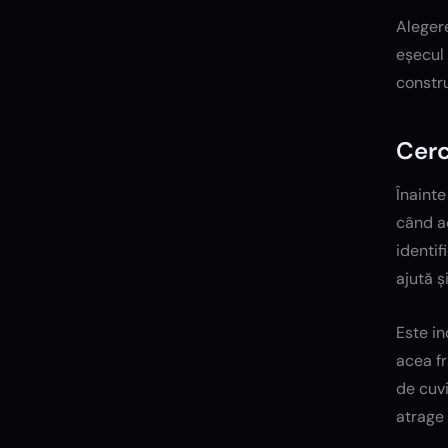
Alegere
eșecul 
constru
Cerc
Înainte
când ac
identif
ajută ș
Este in
acea fr
de cuvi
atrage 