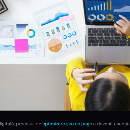
digitală, procesul de
optimizare seo on page
a devenit esențial