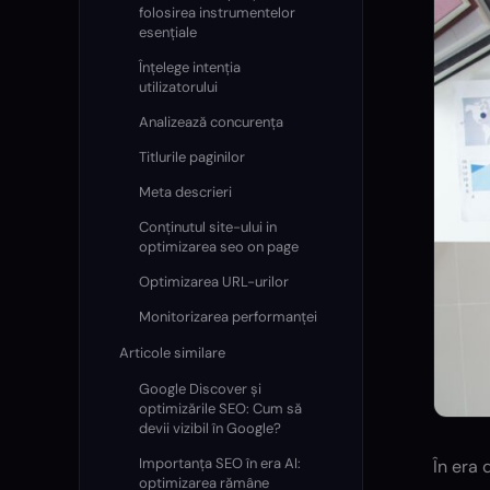
folosirea instrumentelor
esențiale
Înțelege intenția
utilizatorului
Analizează concurența
Titlurile paginilor
Meta descrieri
Conținutul site-ului in
optimizarea seo on page
Optimizarea URL-urilor
Monitorizarea performanței
Articole similare
Google Discover și
optimizările SEO: Cum să
devii vizibil în Google?
Importanța SEO în era AI:
În era 
optimizarea rămâne