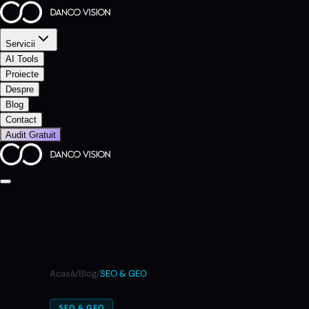
Servicii
AI Tools
Proiecte
Despre
Blog
Contact
Audit Gratuit
Acasă
/
Blog
/
SEO & GEO
SEO & GEO