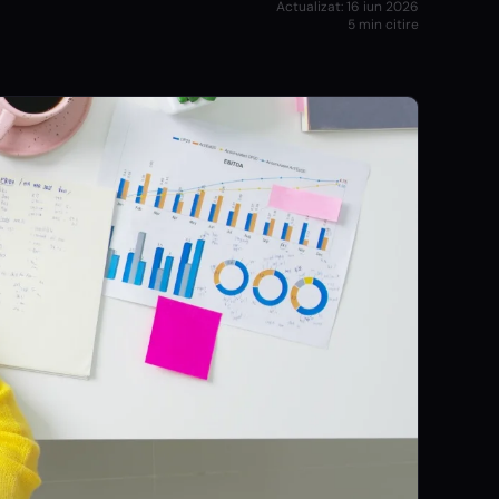
Actualizat:
16 iun 2026
5
min citire