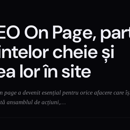
EO On Page, part
ntelor cheie și
 lor în site
n page a devenit esențial pentru orice afacere care îș
intă ansamblul de acțiuni,…