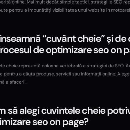
rită online. Mai mult decât simple tactici, strategiile SEO rep
te pentru a îmbunătăți vizibilitatea unui website în motoare
înseamnă “cuvânt cheie” și de 
procesul de optimizare seo on 
le cheie reprezintă coloana vertebrală a strategiei de SEO. Ace
c pentru a căuta produse, servicii sau informații online. Aleger
n
ă a afacerii.
 să alegi cuvintele cheie potri
imizare seo on page?