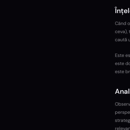
Înțe
Când o 
ceva), 
caută u
Este es
este do
este br
Anal
Observă
perspec
strateg
releva