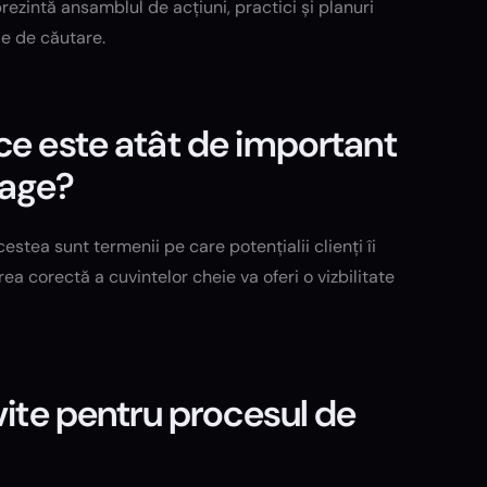
rezintă ansamblul de acțiuni, practici și planuri
le de căutare.
ce este atât de important
page?
stea sunt termenii pe care potențialii clienți îi
ea corectă a cuvintelor cheie va oferi o vizbilitate
vite pentru procesul de