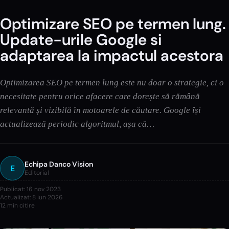
Optimizare SEO pe termen lung.
Update-urile Google si
adaptarea la impactul acestora
Optimizarea SEO pe termen lung este nu doar o strategie, ci o
necesitate pentru orice afacere care dorește să rămână
relevantă și vizibilă în motoarele de căutare. Google își
actualizează periodic algoritmul, așa că…
Echipa Danco Vision
E
Editorial
Publicat:
16 nov 2023
Actualizat:
8 iun 2026
12
min citire