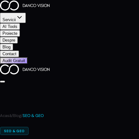
Servicii
AI Tools
Proiecte
Despre
Blog
Contact
Audit Gratuit
Acasă
/
Blog
/
SEO & GEO
SEO & GEO