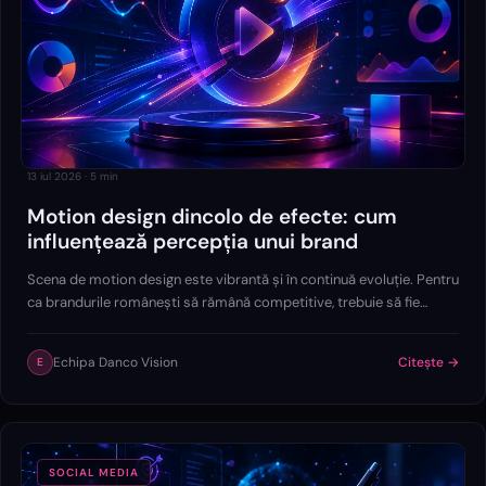
13 iul 2026
·
5
min
Motion design dincolo de efecte: cum
influențează percepția unui brand
Scena de motion design este vibrantă și în continuă evoluție. Pentru
ca brandurile românești să rămână competitive, trebuie să fie
atente la ce se întâmplă.
Echipa Danco Vision
Citește →
E
SOCIAL MEDIA