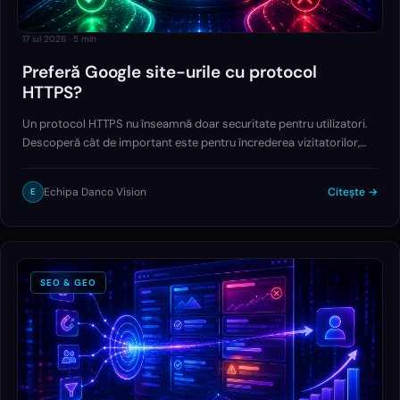
17 iul 2026
·
5
min
Preferă Google site-urile cu protocol
HTTPS?
Un protocol HTTPS nu înseamnă doar securitate pentru utilizatori.
Descoperă cât de important este pentru încrederea vizitatorilor,
experiența de navigare și performanța SEO, dar și dacă Google îl
consideră cu adevărat un avantaj în clasamentele din căutare.
Echipa Danco Vision
Citește →
E
SEO & GEO