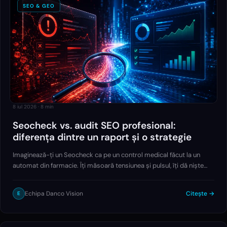
SEO & GEO
8 iul 2026
·
8
min
Seocheck vs. audit SEO profesional:
diferența dintre un raport și o strategie
Imaginează-ți un Seocheck ca pe un control medical făcut la un
automat din farmacie. Îți măsoară tensiunea și pulsul, îți dă niște
cifre și un verdict general: „e bine” sau „atenție”. Exact asta face un
Seocheck pentru site-ul tău.
Echipa Danco Vision
Citește →
E