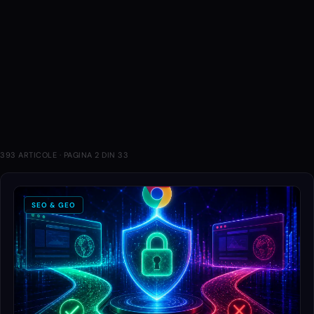
394
130
43
35
42
47
20
76
393
ARTICOLE · PAGINA
2
DIN
33
SEO & GEO