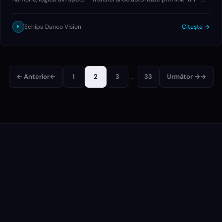
este mai relevantă ca niciodată în SEO-ul de astăzi.
Echipa Danco Vision
Citește →
E
…
← Anterior
←
1
2
3
33
Următor →
→