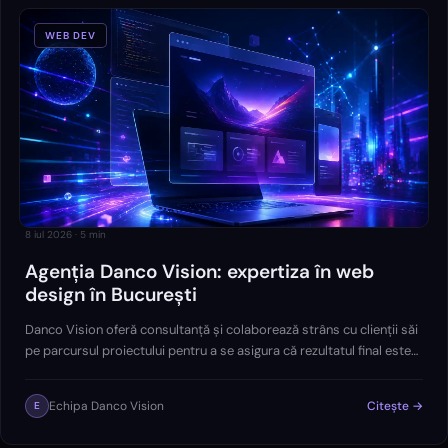
WEB DEV
8 iul 2026
·
5
min
Agenția Danco Vision: expertiza în web
design în București
Danco Vision oferă consultanță și colaborează strâns cu clienții săi
pe parcursul proiectului pentru a se asigura că rezultatul final este
în concordanță cu așteptările acestora.
Echipa Danco Vision
Citește →
E