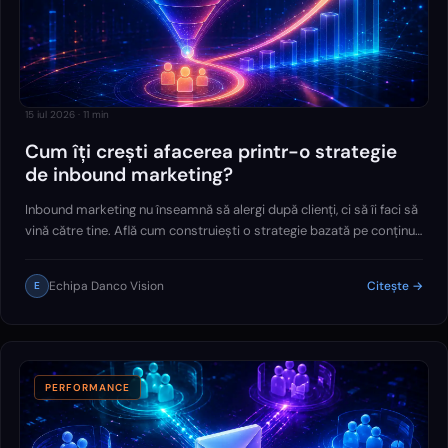
15 iul 2026
·
11
min
Cum îți crești afacerea printr-o strategie
de inbound marketing?
Inbound marketing nu înseamnă să alergi după clienți, ci să îi faci să
vină către tine. Află cum construiești o strategie bazată pe conținut
valoros, SEO și automatizări care generează leaduri și relații pe
termen lung.
Echipa Danco Vision
Citește →
E
PERFORMANCE