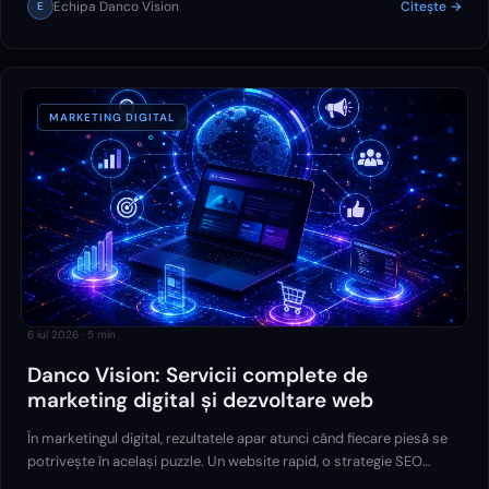
Echipa Danco Vision
Citește →
E
MARKETING DIGITAL
6 iul 2026
·
5
min
Danco Vision: Servicii complete de
marketing digital și dezvoltare web
În marketingul digital, rezultatele apar atunci când fiecare piesă se
potrivește în același puzzle. Un website rapid, o strategie SEO
solidă, campanii PPC bine optimizate și o comunicare eficientă în