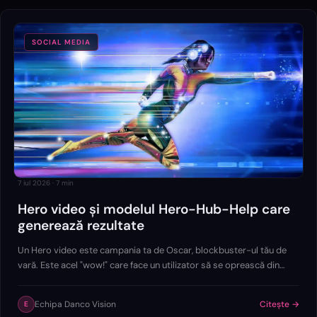
SOCIAL MEDIA
7 iul 2026
·
7
min
Hero video și modelul Hero-Hub-Help care
generează rezultate
Un Hero video este campania ta de Oscar, blockbuster-ul tău de
vară. Este acel "wow!" care face un utilizator să se oprească din
scroll și să zică: "OK, cine sunt ăștia și de ce nu știam de ei până
acum?".
Echipa Danco Vision
Citește →
E