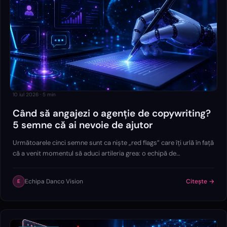
10 iul 2026
·
5
min
Când să angajezi o agenție de copywriting?
5 semne că ai nevoie de ajutor
Următoarele cinci semne sunt ca niște „red flags” care îți urlă în față
că a venit momentul să aduci artileria grea: o echipă de
profesioniști care trăiesc și respiră prin cuvinte.
Echipa Danco Vision
Citește →
E