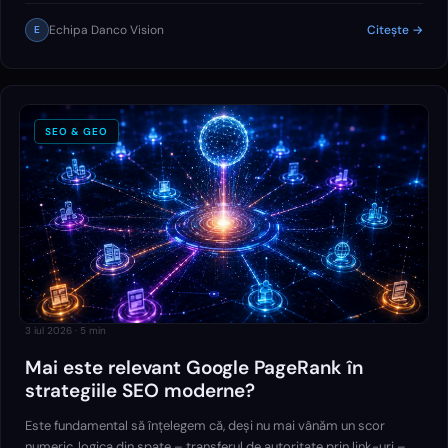
social media contribuie împreună la creșterea vizibilității și a
Echipa Danco Vision
Citește →
E
performanței unui business.
SEO & GEO
3 iul 2026
·
5
min
Mai este relevant Google PageRank în
strategiile SEO moderne?
Este fundamental să înțelegem că, deși nu mai vânăm un scor
numeric, logica din spate – transferul de autoritate prin link-uri –