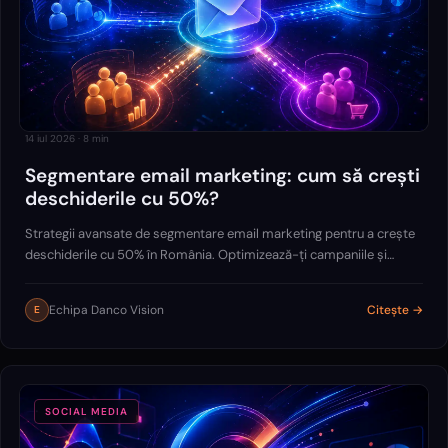
14 iul 2026
·
8
min
Segmentare email marketing: cum să crești
deschiderile cu 50%?
Strategii avansate de segmentare email marketing pentru a crește
deschiderile cu 50% în România. Optimizează-ți campaniile și
maximizează ROI-ul!
Echipa Danco Vision
Citește →
E
SOCIAL MEDIA