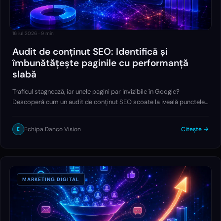
16 iul 2026
·
9
min
Audit de conținut SEO: Identifică și
îmbunătățește paginile cu performanță
slabă
Traficul stagnează, iar unele pagini par invizibile în Google?
Descoperă cum un audit de conținut SEO scoate la iveală punctele
slabe și oferă direcții clare pentru optimizarea conținutului și
îmbunătățirea performanței organice.
Echipa Danco Vision
Citește →
E
MARKETING DIGITAL