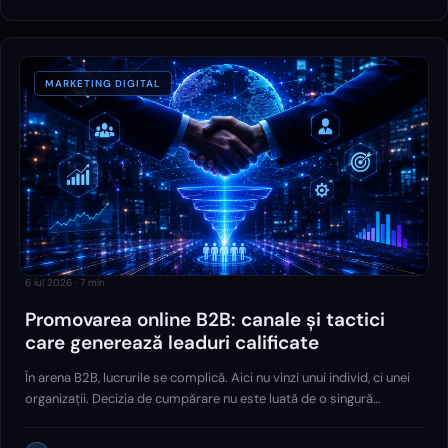
MARKETING DIGITAL
6 iul 2026
·
7
min
Promovarea online B2B: canale și tactici
care generează leaduri calificate
În arena B2B, lucrurile se complică. Aici nu vinzi unui individ, ci unei
organizații. Decizia de cumpărare nu este luată de o singură
persoană la o cafea, ci de un comitet întreg, cunoscut în jargonul de
marketing drept Decision-Making Unit (DMU).