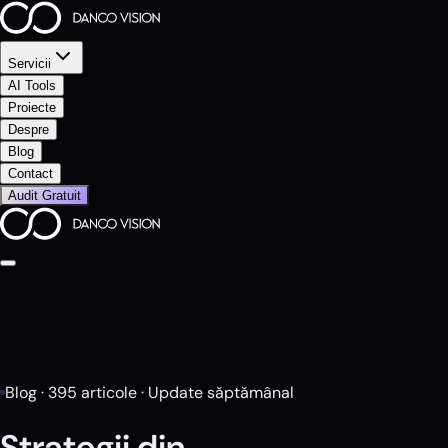
Servicii
AI Tools
Proiecte
Despre
Blog
Contact
Audit Gratuit
Blog ·
395
articole · Update săptămânal
Strategii din