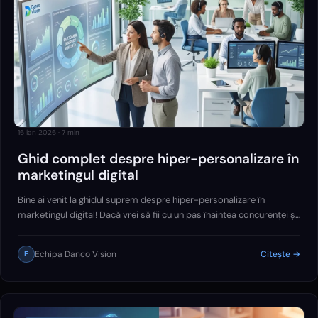
16 ian 2026
·
7
min
Ghid complet despre hiper-personalizare în
marketingul digital
Bine ai venit la ghidul suprem despre hiper-personalizare în
marketingul digital! Dacă vrei să fii cu un pas înaintea concurenței și
să-ți transformi complet modul în care interacționezi cu clienții,
ești în locul…
Echipa Danco Vision
Citește →
E