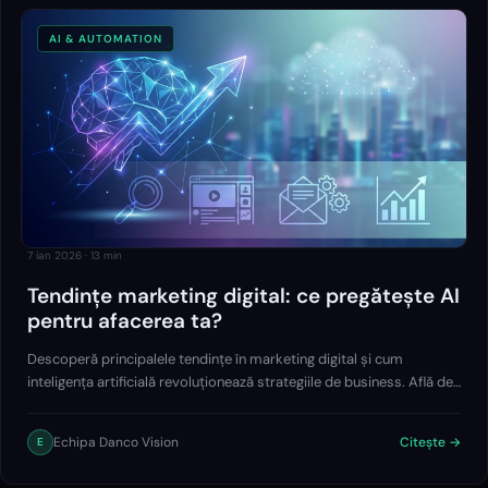
AI & AUTOMATION
7 ian 2026
·
13
min
Tendințe marketing digital: ce pregătește AI
pentru afacerea ta?
Descoperă principalele tendințe în marketing digital și cum
inteligența artificială revoluționează strategiile de business. Află de
la experții Danco Vision cum să folosești AI pentru a automatiza
procese, a hiper-personaliza experiențele și a rămâne competitiv în
Echipa Danco Vision
Citește →
E
viitorul digital.