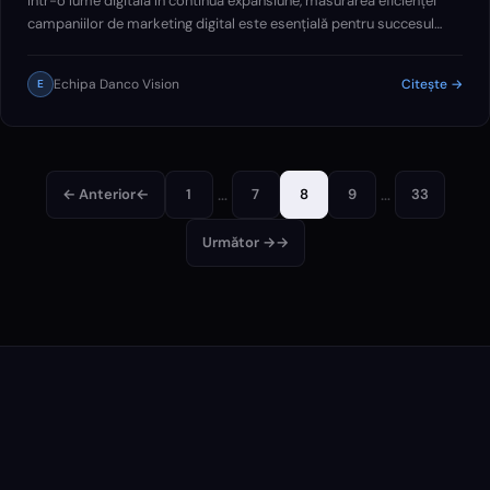
Într-o lume digitală în continuă expansiune, măsurarea eficienței
campaniilor de marketing digital este esențială pentru succesul
oricărei afaceri. Danco Vision Agency, cu experiența sa vastă, oferă
strategii și…
Echipa Danco Vision
Citește →
E
…
…
← Anterior
←
1
7
8
9
33
Următor →
→