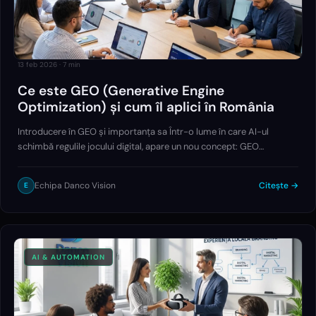
13 feb 2026
·
7
min
Ce este GEO (Generative Engine
Optimization) și cum îl aplici în România
Introducere în GEO și importanța sa Într-o lume în care AI-ul
schimbă regulile jocului digital, apare un nou concept: GEO
(Generative Engine Optimization). Dacă până acum ne-am
concentrat pe SEO clasic, adică…
Echipa Danco Vision
Citește →
E
AI & AUTOMATION