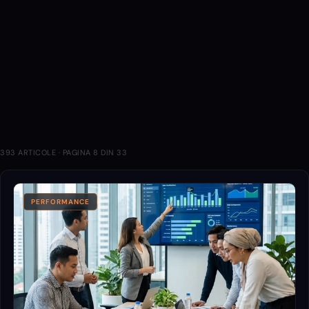
394
130
43
35
42
47
20
76
393
ARTICOLE · PAGINA
8
DIN
33
PERFORMANCE