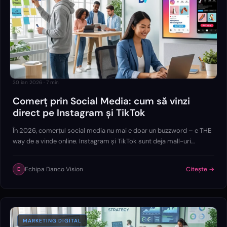
30 ian 2026
·
7
min
Comerț prin Social Media: cum să vinzi
direct pe Instagram și TikTok
În 2026, comerțul social media nu mai e doar un buzzword – e THE
way de a vinde online. Instagram și TikTok sunt deja mall-uri
digitale, iar brandurile care știu să joace cartea corectă au parte de
creșteri explozive…
Echipa Danco Vision
Citește →
E
MARKETING DIGITAL