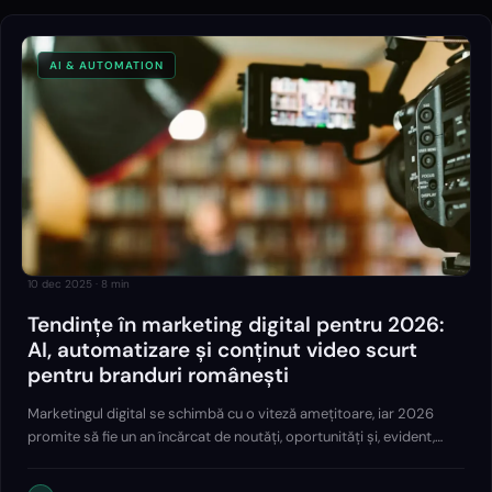
AI & AUTOMATION
10 dec 2025
·
8
min
Tendințe în marketing digital pentru 2026:
AI, automatizare și conținut video scurt
pentru branduri românești
Marketingul digital se schimbă cu o viteză amețitoare, iar 2026
promite să fie un an încărcat de noutăți, oportunități și, evident,
provocări pentru orice brand românesc. Pentru companii care vor
să fie cu un pas în…