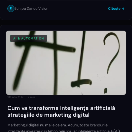
are scop orice…
Echipa Danco Vision
Citește →
E
AI & AUTOMATION
20 nov 2025
·
7
min
Cum va transforma inteligența artificială
strategiile de marketing digital
Marketingul digital nu mai e ce era. Acum, toate brandurile
inteligente investesc în tehnologii noi, iar inteligența artificială (AI)