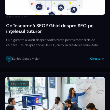
16 feb 2026
·
5
min
Ce înseamnă SEO? Ghid despre SEO pe
înțelesul tuturor
Cu siguranță ai auzit despre optimizarea pentru motoarele de
căutare. Sau despre serviciile SEO, cu rol în creșterea vizibilității
website-urilor în motoarele de căutare. În cele ce urmează vei afla
ce înseamnă SEO și…
Echipa Danco Vision
Citește →
E
SEO & GEO