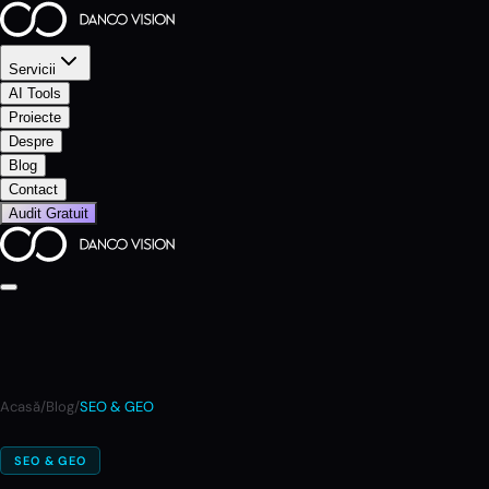
Servicii
AI Tools
Proiecte
Despre
Blog
Contact
Audit Gratuit
Acasă
/
Blog
/
SEO & GEO
SEO & GEO