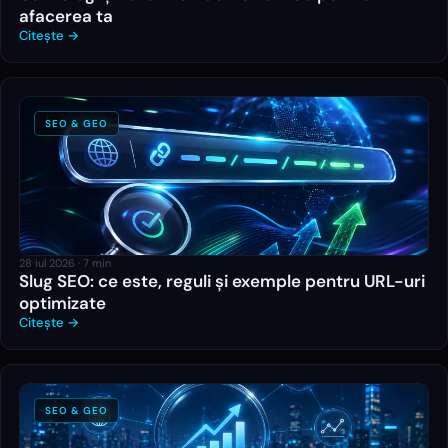
afacerea ta
Citește →
SEO & GEO
28 iul 2026
·
7
min
Slug SEO: ce este, reguli și exemple pentru URL-uri
optimizate
Citește →
SEO & GEO