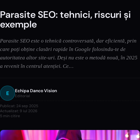
Parasite SEO: tehnici, riscuri și
exemple
Parasite SEO este o tehnică controversată, dar eficientă, prin
care poți obține clasări rapide în Google folosindu-te de
autoritatea altor site-uri. Deși nu este o metodă nouă, în 2025
a revenit în centrul atenției. Ce…
Echipa Danco Vision
E
Editorial
Publicat:
24 sep 2025
Actualizat:
9 iul 2026
5
min citire