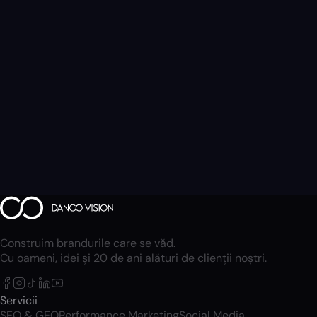
Construim brandurile care se văd.
Cu oameni, idei și 20 de ani alături de clienții noștri.
Servicii
SEO & GEO
Performance Marketing
Social Media