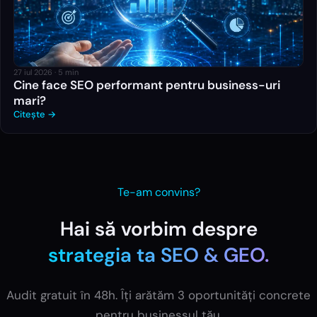
27 iul 2026
·
5
min
Cine face SEO performant pentru business-uri
mari?
Citește →
Te-am convins?
Hai să vorbim despre
strategia ta
SEO & GEO
.
Audit gratuit în 48h. Îți arătăm 3 oportunități concrete
pentru businessul tău.