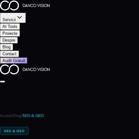
Servicii
AI Tools
Proiecte
Despre
Blog
Contact
Audit Gratuit
Acasă
/
Blog
/
SEO & GEO
SEO & GEO