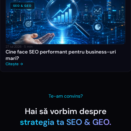
SEO & GEO
27 iul 2026
·
5
min
Cine face SEO performant pentru business-uri
mari?
Citește →
Te-am convins?
Hai să vorbim despre
strategia ta
SEO & GEO
.