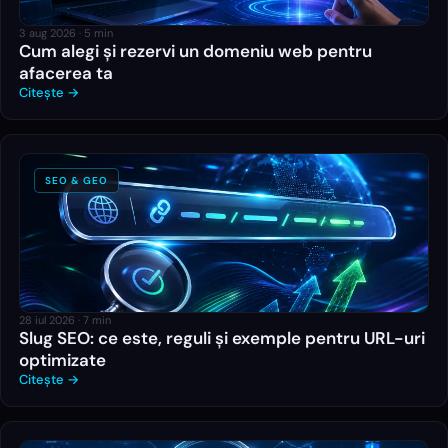
3 aug 2026
·
5
min
Cum alegi și rezervi un domeniu web pentru
afacerea ta
Citește →
SEO & GEO
28 iul 2026
·
7
min
Slug SEO: ce este, reguli și exemple pentru URL-uri
optimizate
Citește →