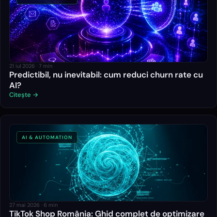
21 iul 2026
·
7
min
Predictibil, nu inevitabil: cum reduci churn rate cu
AI?
Citește →
AI & AUTOMATION
27 mai 2026
·
6
min
TikTok Shop România: Ghid complet de optimizare