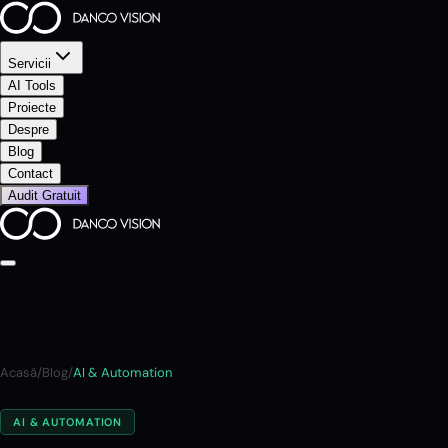
Servicii
AI Tools
Proiecte
Despre
Blog
Contact
Audit Gratuit
Acasă
/
Blog
/
AI & Automation
AI & AUTOMATION