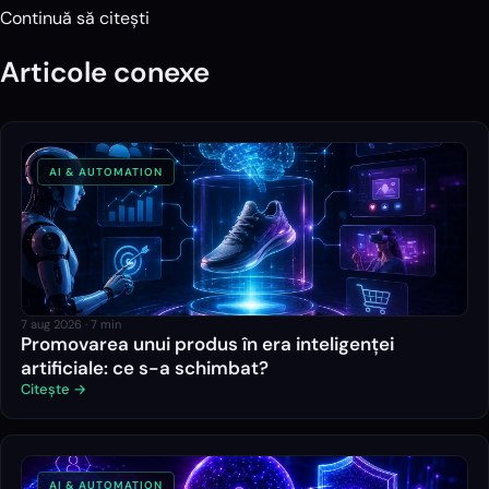
Continuă să citești
Articole conexe
AI & AUTOMATION
7 aug 2026
·
7
min
Promovarea unui produs în era inteligenței
artificiale: ce s-a schimbat?
Citește →
AI & AUTOMATION