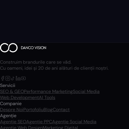
Construim brandurile care se văd.
Cu oameni, idei și 20 de ani alături de clienții noștri.
Servicii
SEO & GEO
Performance Marketing
Social Media
Web Development
AI Tools
Companie
Despre Noi
Portofoliu
Blog
Contact
Agenție
Agenție SEO
Agenție PPC
Agenție Social Media
Agenție Web Design
Marketing Digital