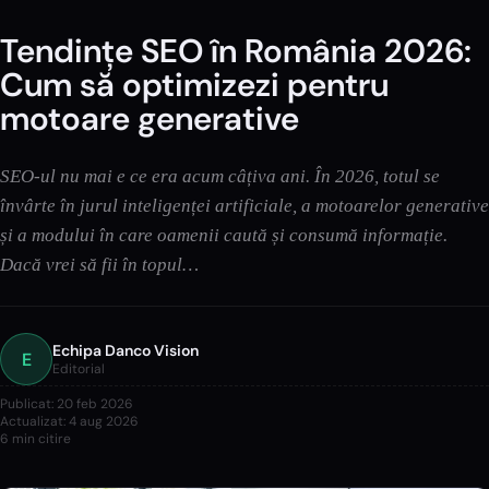
Tendințe SEO în România 2026:
Cum să optimizezi pentru
motoare generative
SEO-ul nu mai e ce era acum câțiva ani. În 2026, totul se
învârte în jurul inteligenței artificiale, a motoarelor generative
și a modului în care oamenii caută și consumă informație.
Dacă vrei să fii în topul…
Echipa Danco Vision
E
Editorial
Publicat:
20 feb 2026
Actualizat:
4 aug 2026
6
min citire