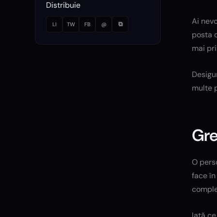
Distribuie
Ai nev
⧉
LI
TW
FB
@
posta o
mai pri
Desigur
multe p
Gre
O perso
face în
complet
Iată ce