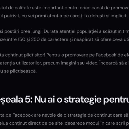
tul de calitate este important pentru orice canal de promovare
l potrivit, nu vei primi atenția pe care ți-o dorești și implicit,
si postări prea lungi! Durata atenției populației a scăzut în tim
ze între 150 și 250 de caractere și neapărat să ofere ceva uti
a conținut plictisitor! Pentru o promovare pe Facebook de efe
atenția utilizatorilor, precum imagini sau video. Încearcă să alt
nu se plictisească.
șeala 5: Nu ai o strategie pentr
ta de Facebook are nevoie de o strategie de conținut care să
elua conținut direct de pe site, deoarece modul în care scrii 