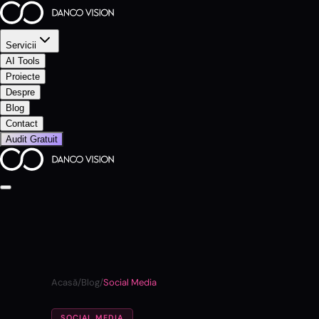
Servicii
AI Tools
Proiecte
Despre
Blog
Contact
Audit Gratuit
Acasă
/
Blog
/
Social Media
SOCIAL MEDIA