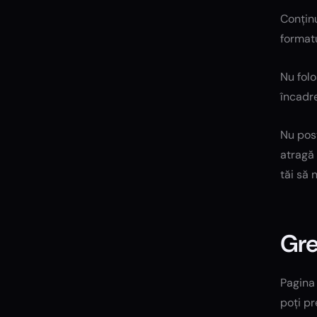
Conținu
formatu
Nu folo
încadre
Nu post
atragă 
tăi să 
Gre
Pagina 
poți pr