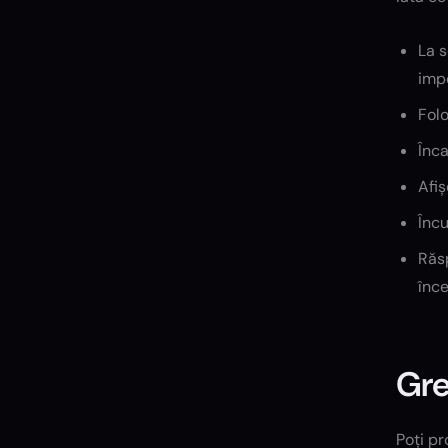
La s
impo
Folo
Înca
Afiș
Încu
Răsp
înce
Gre
Poți p