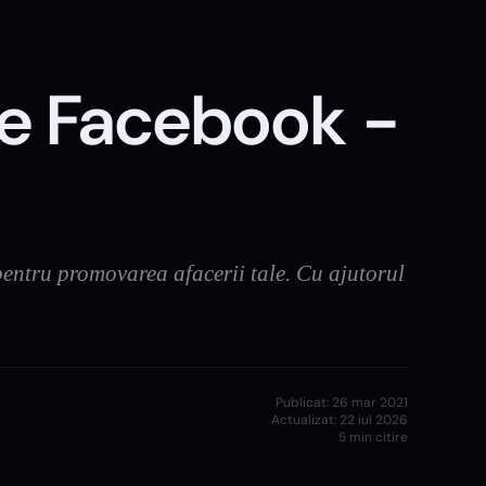
pe Facebook -
 pentru promovarea afacerii tale. Cu ajutorul
Publicat:
26 mar 2021
Actualizat:
22 iul 2026
5
min citire