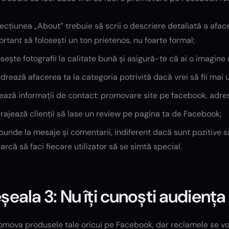
ecțiunea „About” trebuie să scrii o descriere detaliată a afacer
rtant să folosești un ton prietenos, nu foarte formal;
sește fotografii la calitate bună și asigură-te că ai o imagin
drează afacerea ta la categoria potrivită dacă vrei să fii mai
ează informații de contact: promovare site pe facebook, adres
rajează clienții să lase un review pe pagina ta de Facebook;
unde la mesaje și comentarii, indiferent dacă sunt pozitive s
arcă să faci fiecare utilizator să se simtă special.
șeala 3: Nu îți cunoști audiența
romova produsele tale oricui pe Facebook, dar reclamele se v