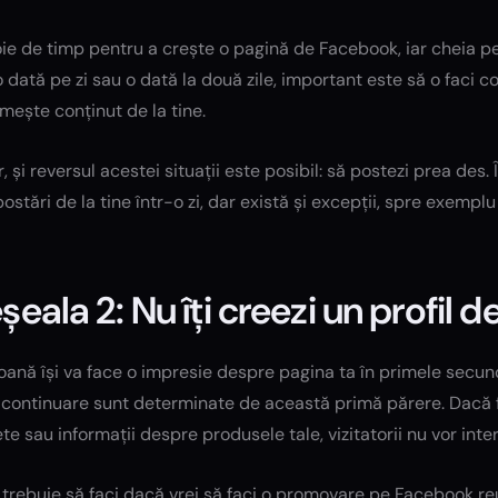
oie de timp pentru a crește o pagină de Facebook, iar cheia 
 dată pe zi sau o dată la două zile, important este să o faci c
mește conținut de la tine.
, și reversul acestei situații este posibil: să postezi prea des.
ostări de la tine într-o zi, dar există și excepții, spre exempl
șeala 2: Nu îți creezi un profil 
ană își va face o impresie despre pagina ta în primele secunde 
 continuare sunt determinate de această primă părere. Dacă fol
e sau informații despre produsele tale, vizitatorii nu vor inte
 trebuie să faci dacă vrei să faci o promovare pe Facebook reușit