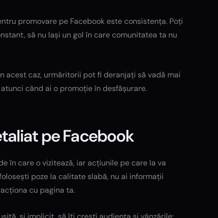
pentru promovare pe Facebook este consistența. Poți
onstant, să nu lași un gol în care comunitatea ta nu
 În acest caz, urmăritorii pot fi deranjați să vadă mai
u atunci când ai o promoție în desfășurare.
detaliat pe Facebook
în care o vizitează, iar acțiunile pe care la va
osești poze la calitate slabă, nu ai informații
racționa cu pagina ta.
ă, și implicit, să îți crești audiența și vânzările: