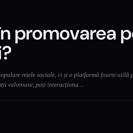
i în promovarea 
i?
pulare rețele sociale, ci și o platformă foarte utilă
ții valoroase, poți interacționa…