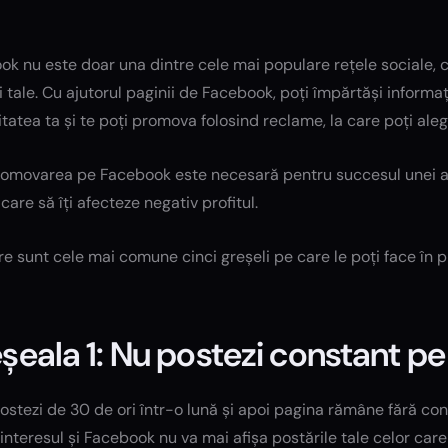
k nu este doar una dintre cele mai populare rețele sociale, c
i tale. Cu ajutorul paginii de Facebook, poți împărtăși informaț
atea ta și te poți promova folosind reclame, la care poți ale
romovarea pe Facebook este necesară pentru succesul unei afa
 care să îți afecteze negativ profitul.
re sunt cele mai comune cinci greșeli pe care le poți face în 
șeala 1: Nu postezi constant p
stezi de 30 de ori într-o lună și apoi pagina rămâne fără con
interesul și Facebook nu va mai afișa postările tale celor care 