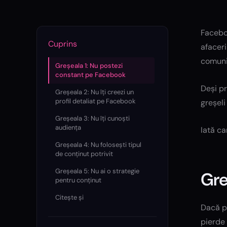
Faceboo
Cuprins
afaceri
comunit
Greșeala 1: Nu postezi
constant pe Facebook
Deși p
Greșeala 2: Nu îți creezi un
profil detaliat pe Facebook
greșeli
Greșeala 3: Nu îți cunoști
audiența
Iată ca
Greșeala 4: Nu folosești tipul
de conținut potrivit
Greșeala 5: Nu ai o strategie
Gre
pentru conținut
Citește și
Dacă po
pierde 