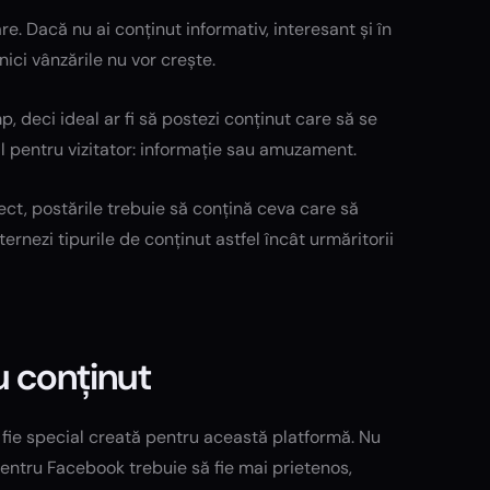
. Dacă nu ai conținut informativ, interesant și în
 nici vânzările nu vor crește.
p, deci ideal ar fi să postezi conținut care să se
l pentru vizitator: informație sau amuzament.
ct, postările trebuie să conțină ceva care să
ernezi tipurile de conținut astfel încât urmăritorii
u conținut
 fie special creată pentru această platformă. Nu
pentru Facebook trebuie să fie mai prietenos,