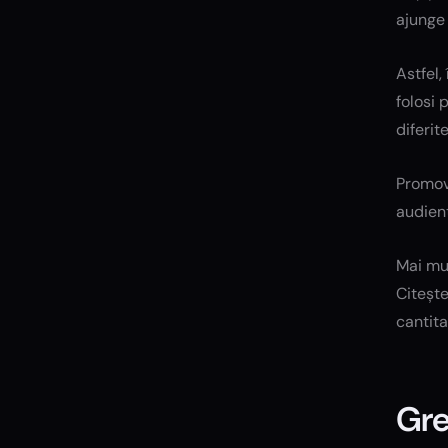
ajunge 
Astfel,
folosi 
diferite
Promov
audien
Mai mul
Citeșt
cantita
Gre