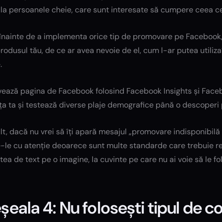
la persoanele cheie, care sunt interesate să cumpere ceea ce 
 înainte de a implementa orice tip de promovare pe Facebook, 
produsul tău, de ce ar avea nevoie de el, cum l-ar putea utiliz
.
ează pagina de Facebook folosind Facebook Insights și Face
ța ta și testează diverse plaje demografice până o descoperi 
t, dacă nu vrei să îți apară mesajul „promovare indisponibilă
e-le cu atenție deoarece sunt multe standarde care trebuie r
tea de text pe o imagine, la cuvinte pe care nu ai voie să le fol
șeala 4: Nu folosești tipul de co