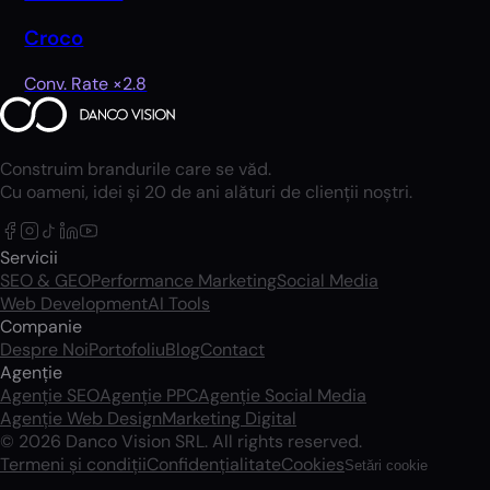
Croco
Conv. Rate ×2.8
Construim brandurile care se văd.
Cu oameni, idei și 20 de ani alături de clienții noștri.
Servicii
SEO & GEO
Performance Marketing
Social Media
Web Development
AI Tools
Companie
Despre Noi
Portofoliu
Blog
Contact
Agenție
Agenție SEO
Agenție PPC
Agenție Social Media
Agenție Web Design
Marketing Digital
© 2026 Danco Vision SRL. All rights reserved.
Termeni și condiții
Confidențialitate
Cookies
Setări cookie