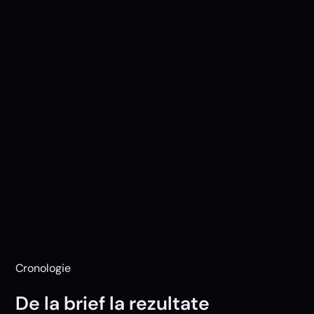
→
TotalSoft Careers și TotalSoft Partners — live
din 2022.
→
Mentenanță activă pe 3 site-uri custom
integrate cu CRM-uri interne.
→
Echipa internă TotalSoft administrează
independent conținutul.
→
Relație de colaborare extinsă pe servicii
multiple.
Cronologie
De la
brief la rezultate