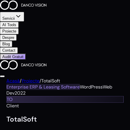
Servicii
AI Tools
Proiecte
Despre
Blog
Contact
Audit Gratuit
Acasă
/
Proiecte
/
TotalSoft
Enterprise ERP & Leasing Software
WordPress
Web
Dev
2022
TO
Client
TotalSoft