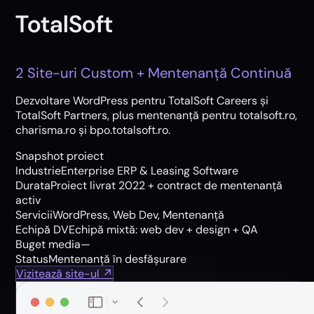
TotalSoft
2 Site-uri Custom + Mentenanță Continuă
Dezvoltare WordPress pentru TotalSoft Careers și
TotalSoft Partners, plus mentenanță pentru totalsoft.ro,
charisma.ro și bpo.totalsoft.ro.
Snapshot proiect
Industrie
Enterprise ERP & Leasing Software
Durata
Proiect livrat 2022 + contract de mentenanță
activ
Servicii
WordPress, Web Dev, Mentenanță
Echipă DV
Echipă mixtă: web dev + design + QA
Buget media
—
Status
Mentenanță în desfășurare
Vizitează site-ul ↗