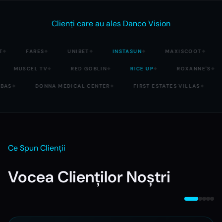
Clienți care au ales Danco Vision
FARES
UNIBET
INSTASUN
MAXISCOOT
◆
◆
◆
◆
◆
MUSCEL TV
RED GOBLIN
RICE UP
ROXANNE'S
◆
◆
◆
◆
BAS
DONNA MEDICAL CENTER
FIRST ESTATES VILLAS
◆
◆
◆
Ce Spun Clienții
Vocea
Clienților Noștri