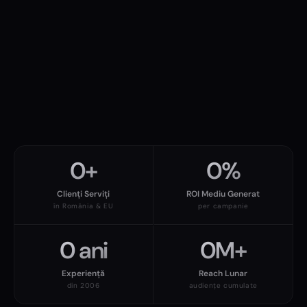
0
+
0
%
Clienți Serviți
ROI Mediu Generat
în România & EU
per campanie
0
ani
0
M+
Experiență
Reach Lunar
din 2006
audiențe cumulate