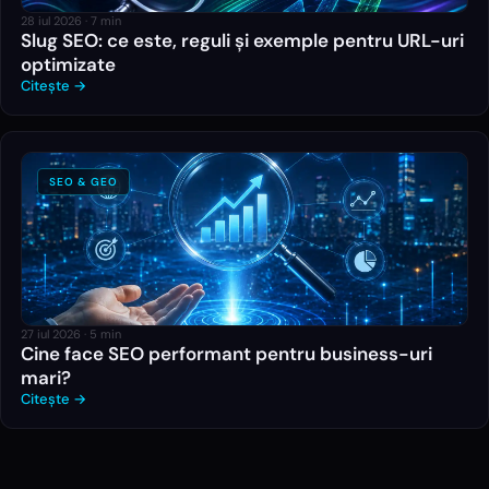
28 iul 2026
·
7
min
Slug SEO: ce este, reguli și exemple pentru URL-uri
optimizate
Citește →
SEO & GEO
27 iul 2026
·
5
min
Cine face SEO performant pentru business-uri
mari?
Citește →