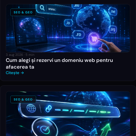
SEO & GEO
3 aug 2026
·
5
min
Cum alegi și rezervi un domeniu web pentru
afacerea ta
Citește →
SEO & GEO