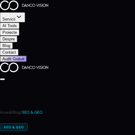
Servicii
AI Tools
Proiecte
Despre
Blog
Contact
Audit Gratuit
Acasă
/
Blog
/
SEO & GEO
SEO & GEO