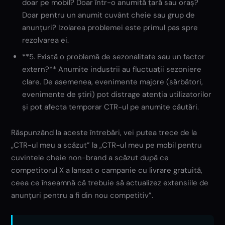
doar pe mobil? Doar într-o anumită țară sau oraș?
Doar pentru un anumit cuvânt cheie sau grup de
anunțuri? Izolarea problemei este primul pas spre
rezolvarea ei.
**5. Există o problemă de sezonalitate sau un factor
extern?** Anumite industrii au fluctuații sezoniere
clare. De asemenea, evenimente majore (sărbători,
evenimente de știri) pot distrage atenția utilizatorilor
și pot afecta temporar CTR-ul pe anumite căutări.
Răspunzând la aceste întrebări, vei putea trece de la
„CTR-ul meu a scăzut” la „CTR-ul meu pe mobil pentru
cuvintele cheie non-brand a scăzut după ce
competitorul X a lansat o campanie cu livrare gratuită,
ceea ce înseamnă că trebuie să actualizez extensiile de
anunțuri pentru a fi din nou competitiv”.