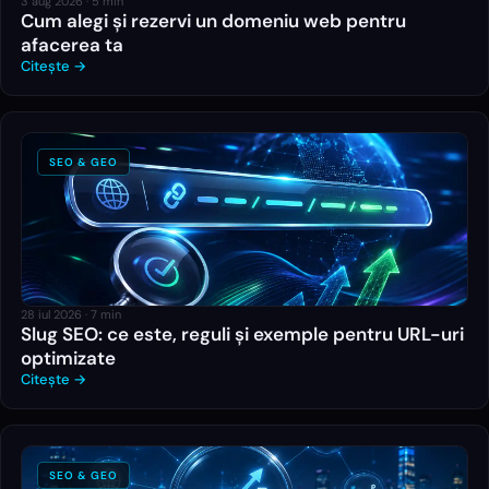
3 aug 2026
·
5
min
Cum alegi și rezervi un domeniu web pentru
afacerea ta
Citește →
SEO & GEO
28 iul 2026
·
7
min
Slug SEO: ce este, reguli și exemple pentru URL-uri
optimizate
Citește →
SEO & GEO