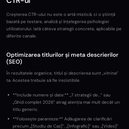
CTR-ul
Creșterea CTR-ului nu este o artă mistică, ci o știință
bazată pe testare, analiză și înțelegerea psihologiei
utilizatorului. Iată câteva strategii concrete, aplicabile pe
diferite canale.
Optimizarea titlurilor și meta descrierilor
(SEO)
În rezultatele organice, titlul și descrierea sunt „vitrina”
ta. Acestea trebuie să fie irezistibile.
**Include numere și date:** „7 strategii de...” sau
„Ghid complet 2026” atrag atenția mai mult decât un
titlu generic.
**Folosește paranteze:** Adăugarea de clarificări
precum „[Studiu de Caz]”, „[Infografic]” sau „[Video]”