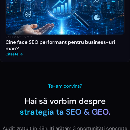
27 iul 2026
·
5
min
Cine face SEO performant pentru business-uri
mari?
Citește →
Te-am convins?
Hai să vorbim despre
strategia ta
SEO & GEO
.
Audit gratuit în 48h. Îți arătăm 3 oportunități concrete