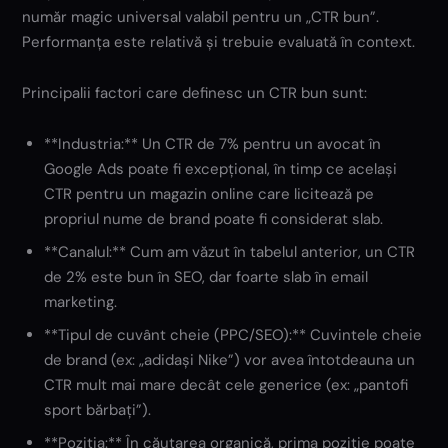
număr magic universal valabil pentru un „CTR bun”.
Performanța este relativă și trebuie evaluată în context.
Principalii factori care definesc un CTR bun sunt:
**Industria:** Un CTR de 7% pentru un avocat în
Google Ads poate fi excepțional, în timp ce același
CTR pentru un magazin online care licitează pe
propriul nume de brand poate fi considerat slab.
**Canalul:** Cum am văzut în tabelul anterior, un CTR
de 2% este bun în SEO, dar foarte slab în email
marketing.
**Tipul de cuvânt cheie (PPC/SEO):** Cuvintele cheie
de brand (ex: „adidași Nike”) vor avea întotdeauna un
CTR mult mai mare decât cele generice (ex: „pantofi
sport bărbați”).
**Poziția:** În căutarea organică, prima poziție poate