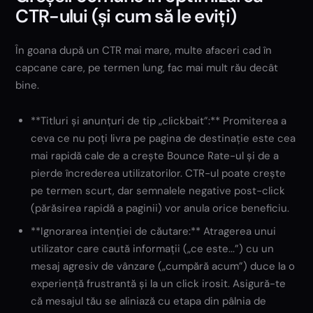
CTR-ului (și cum să le eviți)
În goana după un CTR mai mare, multe afaceri cad în
capcane care, pe termen lung, fac mai mult rău decât
bine.
**Titluri și anunțuri de tip „clickbait”:** Promiterea a
ceva ce nu poți livra pe pagina de destinație este cea
mai rapidă cale de a crește Bounce Rate-ul și de a
pierde încrederea utilizatorilor. CTR-ul poate crește
pe termen scurt, dar semnalele negative post-click
(părăsirea rapidă a paginii) vor anula orice beneficiu.
**Ignorarea intenției de căutare:** Atragerea unui
utilizator care caută informații („ce este...”) cu un
mesaj agresiv de vânzare („cumpără acum”) duce la o
experiență frustrantă și la un click irosit. Asigură-te
că mesajul tău se aliniază cu etapa din pâlnia de