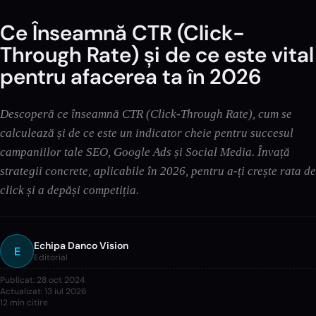
Ce Înseamnă CTR (Click-
Through Rate) și de ce este vital
pentru afacerea ta în 2026
Descoperă ce înseamnă CTR (Click-Through Rate), cum se
calculează și de ce este un indicator cheie pentru succesul
campaniilor tale SEO, Google Ads și Social Media. Învață
strategii concrete, aplicabile în 2026, pentru a-ți crește rata de
click și a depăși competiția.
Echipa Danco Vision
E
Editorial
Publicat:
28 oct 2024
Actualizat:
13 iul 2026
12
min citire