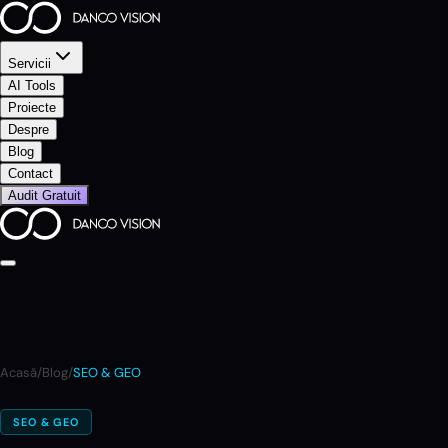
Servicii
AI Tools
Proiecte
Despre
Blog
Contact
Audit Gratuit
Acasă
/
Blog
/
SEO & GEO
SEO & GEO