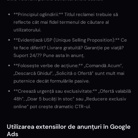
**Principiul oglindirii:** Titlul reclamei trebuie să
reflecte cât mai fidel termenul de căutare al
utilizatorului.
**Evidențiază USP (Unique Selling Proposition):** Ce
te face diferit? Livrare gratuită? Garanție pe viață?
Suport 24/7? Pune asta în anunț.
**Folosește verbe de acțiune:** „Comandă Acum”,
„Descarcă Ghidul”, „Solicită o Ofertă” sunt mult mai
puternice decât formulările pasive.
**Creează urgență sau exclusivitate:** „Ofertă valabilă
48h”, „Doar 5 bucăți în stoc” sau „Reducere exclusiv
online” pot crește dramatic CTR-ul.
Utilizarea extensiilor de anunțuri în Google
Ads