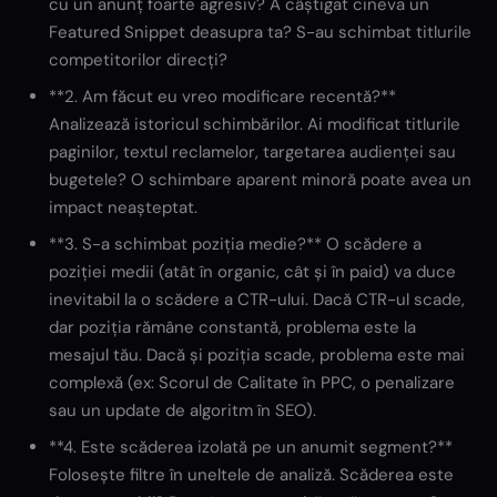
cu un anunț foarte agresiv? A câștigat cineva un
Featured Snippet deasupra ta? S-au schimbat titlurile
competitorilor direcți?
**2. Am făcut eu vreo modificare recentă?**
Analizează istoricul schimbărilor. Ai modificat titlurile
paginilor, textul reclamelor, targetarea audienței sau
bugetele? O schimbare aparent minoră poate avea un
impact neașteptat.
**3. S-a schimbat poziția medie?** O scădere a
poziției medii (atât în organic, cât și în paid) va duce
inevitabil la o scădere a CTR-ului. Dacă CTR-ul scade,
dar poziția rămâne constantă, problema este la
mesajul tău. Dacă și poziția scade, problema este mai
complexă (ex: Scorul de Calitate în PPC, o penalizare
sau un update de algoritm în SEO).
**4. Este scăderea izolată pe un anumit segment?**
Folosește filtre în uneltele de analiză. Scăderea este