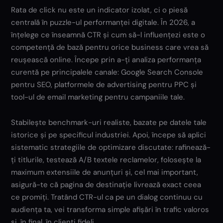
Rata de click nu este un indicator izolat, ci o piesă
centrală în puzzle-ul performanței digitale. În 2026, a
înțelege ce înseamnă CTR și cum să-l influențezi este o
competență de bază pentru orice business care vrea să
reușească online. Începe prin a-ți analiza performanța
curentă pe principalele canale: Google Search Console
pentru SEO, platformele de advertising pentru PPC și
tool-ul de email marketing pentru campaniile tale.
Stabilește benchmark-uri realiste, bazate pe datele tale
istorice și pe specificul industriei. Apoi, începe să aplici
sistematic strategiile de optimizare discutate: rafinează-
ți titlurile, testează A/B textele reclamelor, folosește la
maximum extensiile de anunțuri și, cel mai important,
asigură-te că pagina de destinație livrează exact ceea
ce promiți. Tratând CTR-ul ca pe un dialog continuu cu
audiența ta, vei transforma simple afișări în trafic valoros
și, în final, în clienți fideli.