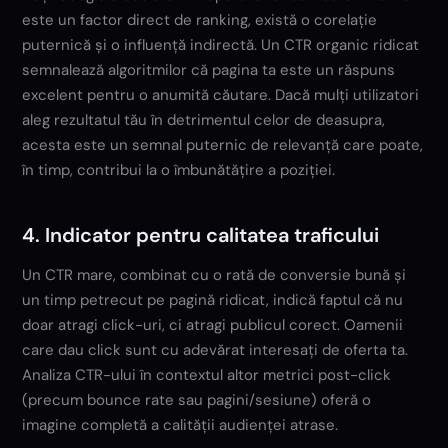
este un factor direct de ranking, există o corelație
puternică și o influență indirectă. Un CTR organic ridicat
semnalează algoritmilor că pagina ta este un răspuns
excelent pentru o anumită căutare. Dacă mulți utilizatori
aleg rezultatul tău în detrimentul celor de deasupra,
acesta este un semnal puternic de relevanță care poate,
în timp, contribui la o îmbunătățire a poziției.
4. Indicator pentru calitatea traficului
Un CTR mare, combinat cu o rată de conversie bună și
un timp petrecut pe pagină ridicat, indică faptul că nu
doar atragi click-uri, ci atragi publicul corect. Oamenii
care dau click sunt cu adevărat interesați de oferta ta.
Analiza CTR-ului în contextul altor metrici post-click
(precum bounce rate sau pagini/sesiune) oferă o
imagine completă a calității audienței atrase.