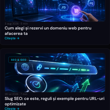
3 aug 2026
·
5
min
Cum alegi și rezervi un domeniu web pentru
afacerea ta
Citește →
SEO & GEO
28 iul 2026
·
7
min
Slug SEO: ce este, reguli și exemple pentru URL-uri
optimizate
Citește →