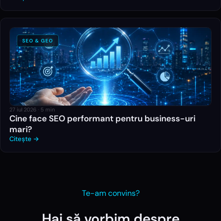
SEO & GEO
27 iul 2026
·
5
min
Cine face SEO performant pentru business-uri
mari?
Citește →
Te-am convins?
Hai să vorbim despre