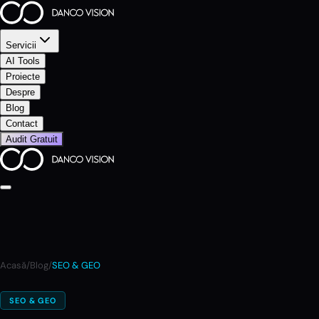
Servicii
AI Tools
Proiecte
Despre
Blog
Contact
Audit Gratuit
Acasă
/
Blog
/
SEO & GEO
SEO & GEO