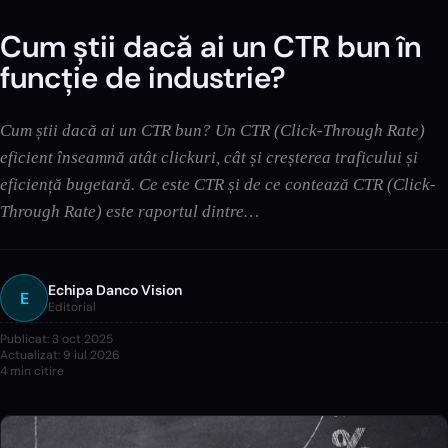
Cum știi dacă ai un CTR bun în
funcție de industrie?
Cum știi dacă ai un CTR bun? Un CTR (Click-Through Rate)
eficient înseamnă atât clickuri, cât și creșterea traficului și
eficiență bugetară. Ce este CTR și de ce contează CTR (Click-
Through Rate) este raportul dintre…
Echipa Danco Vision
E
Editorial
Publicat:
3 oct 2025
Actualizat:
9 iul 2026
4
min citire