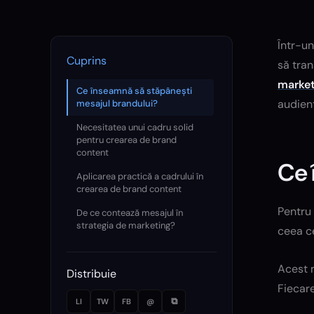
Într-un
Cuprins
să tran
market
Ce înseamnă să stăpânești
audien
mesajul brandului?
Necesitatea unui cadru solid
pentru crearea de brand
content
Ce 
Aplicarea practică a cadrului în
crearea de brand content
Pentru
De ce contează mesajul în
strategia de marketing?
ceea c
Acest m
Distribuie
Fiecare
⧉
LI
TW
FB
@