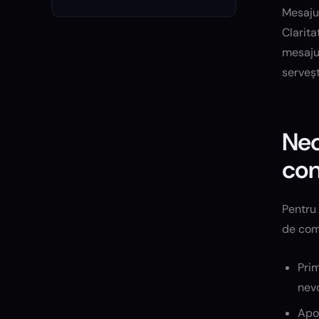
Mesajul
Clarita
mesajul
serveșt
Nec
con
Pentru 
de com
Prim
nevo
Apoi