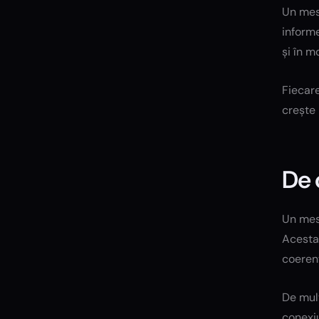
Un mesa
informe
și în 
Fiecare
crește 
De 
Un mesa
Acesta
coerent
De mul
conexiu