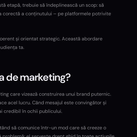
stă etapă, trebuie să îndeplinească un scop: să
ea corectă a conținutului – pe platformele potrivite
oerent și orientat strategic. Această abordare
audiența ta.
ia de marketing?
eting care vizează construirea unui brand puternic.
ce acel lucru. Când mesajul este convingător și
credibil în ochii publicului.
uitând să comunice într-un mod care să creeze o
problemă: el servește drept ghid în toate acțiunile