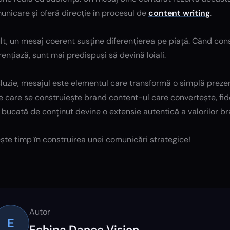
nicare și oferă direcție în procesul de
content writing
.
t, un mesaj coerent susține diferențierea pe piață. Când con
rențiază, sunt mai predispuși să devină loiali.
luzie, mesajul este elementul care transformă o simplă prezen
 care se construiește brand content-ul care convertește, fide
 bucată de conținut devine o extensie autentică a valorilor br
ște timp în construirea unei comunicări strategice!
Autor
E
Echipa Danco Vision