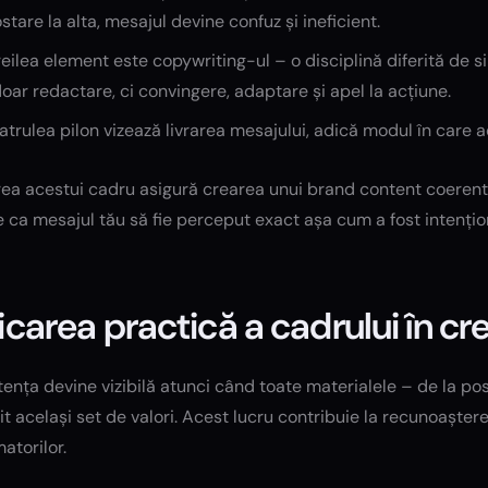
stare la alta, mesajul devine confuz și ineficient.
reilea element este copywriting-ul – o disciplină diferită de
oar redactare, ci convingere, adaptare și apel la acțiune.
atrulea pilon vizează livrarea mesajului, adică modul în care a
ea acestui cadru asigură crearea unui brand content coerent, 
 ca mesajul tău să fie perceput exact așa cum a fost intențio
icarea practică a cadrului în c
ența devine vizibilă atunci când toate materialele – de la pos
t același set de valori. Acest lucru contribuie la recunoaștere
atorilor.