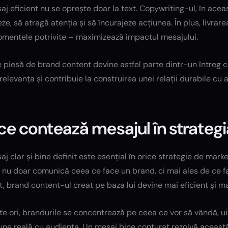
j eficient nu se oprește doar la text. Copywriting-ul, în acea
ze, să atragă atenția și să încurajeze acțiunea. În plus, livrar
momentele potrivite – maximizează impactul mesajului.
 piesă de brand content devine astfel parte dintr-un întreg c
relevanța și contribuie la construirea unei relații durabile cu 
ce contează mesajul în strateg
j clar și bine definit este esențial în orice strategie de mark
 nu doar comunică ceea ce face un brand, ci mai ales de ce fa
, brand content-ul creat pe baza lui devine mai eficient și mai 
te ori, brandurile se concentrează pe ceea ce vor să vândă, 
ne reală cu audiența. Un mesaj bine conturat rezolvă această 