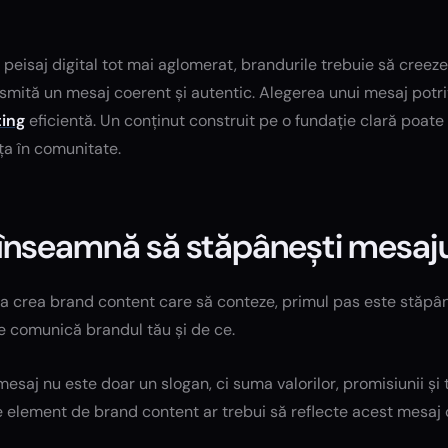
 peisaj digital tot mai aglomerat, brandurile trebuie să creeze
smită un mesaj coerent și autentic. Alegerea unui mesaj potri
ing
eficientă. Un conținut construit pe o fundație clară poat
ța în comunitate.
înseamnă să stăpânești mesaju
 a crea brand content care să conteze, primul pas este stăpân
e comunică brandul tău și de ce.
esaj nu este doar un slogan, ci suma valorilor, promisiunii și
 element de brand content ar trebui să reflecte acest mesaj 