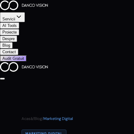
Servicii
AI Tools
Proiecte
Despre
Blog
Contact
Audit Gratuit
Acasă
/
Blog
/
Marketing Digital
MARKETING DIGITAL