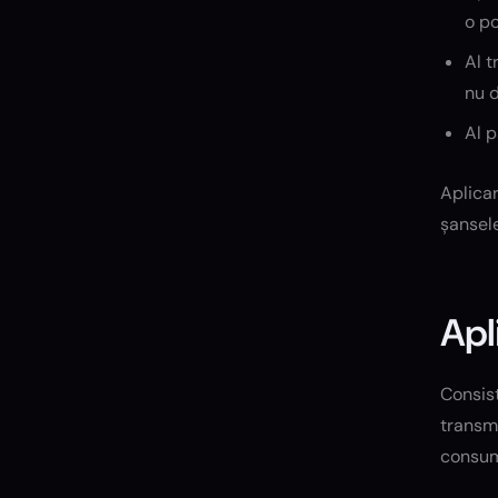
o po
Al t
nu d
Al p
Aplicar
șansele
Apl
Consist
transmi
consum