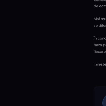
de comu
Mai mul
se dife
În conc
baza pe
fiecare
Investe