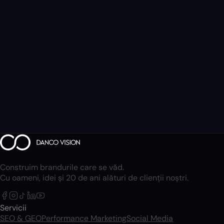
Construim brandurile care se văd.
Cu oameni, idei și 20 de ani alături de clienții noștri.
Servicii
SEO & GEO
Performance Marketing
Social Media