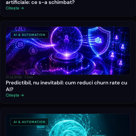
artificiale: ce s-a schimbat?
Citește →
AI & AUTOMATION
21 iul 2026
·
7
min
Predictibil, nu inevitabil: cum reduci churn rate cu
AI?
Citește →
AI & AUTOMATION