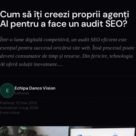
Cum să îți creezi proprii agenți
AI pentru a face un audit SEO?
Într-o lume digitală competitivă, un audit SEO eficient este
esențial pentru succesul oricărui site web. Însă procesul poate
deveni consumator de timp și resurse. Din fericire, tehnologia
AI oferă soluții inovatoare.…
Echipa Danco Vision
E
Editorial
Publicat:
22 mai 2025
Actualizat:
4 aug 2026
5
min citire