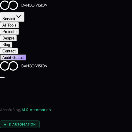
Servicii
AI Tools
Proiecte
Despre
Blog
Contact
Audit Gratuit
Acasă
/
Blog
/
AI & Automation
AI & AUTOMATION