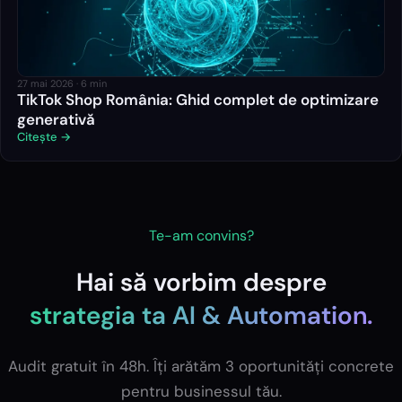
27 mai 2026
·
6
min
TikTok Shop România: Ghid complet de optimizare
generativă
Citește →
Te-am convins?
Hai să vorbim despre
strategia ta
AI & Automation
.
Audit gratuit în 48h. Îți arătăm 3 oportunități concrete
pentru businessul tău.