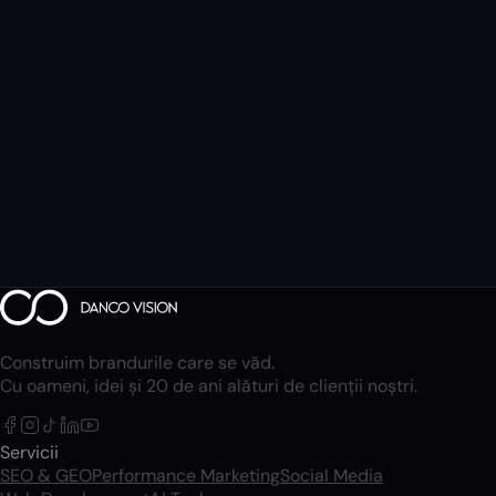
Construim brandurile care se văd.
Cu oameni, idei și 20 de ani alături de clienții noștri.
Servicii
SEO & GEO
Performance Marketing
Social Media