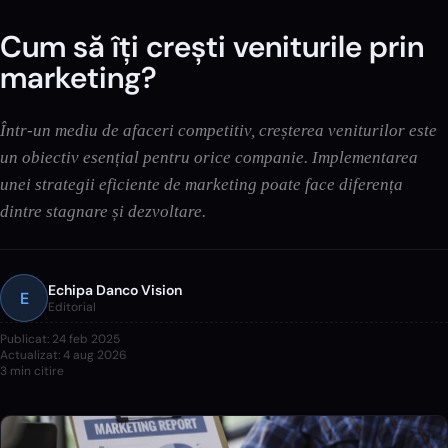
Cum să îți crești veniturile prin
marketing?
Într-un mediu de afaceri competitiv, creșterea veniturilor este
un obiectiv esențial pentru orice companie. Implementarea
unei strategii eficiente de marketing poate face diferența
dintre stagnare și dezvoltare.
Echipa Danco Vision
E
Editorial
Publicat:
24 feb 2025
Actualizat:
4 aug 2026
3
min citire