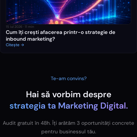
15 iul 2026
·
11
min
Cum îți crești afacerea printr-o strategie de
inbound marketing?
Citește →
Te-am convins?
Hai să vorbim despre
strategia ta
Marketing Digital
.
Audit gratuit în 48h. Îți arătăm 3 oportunități concrete
pentru businessul tău.