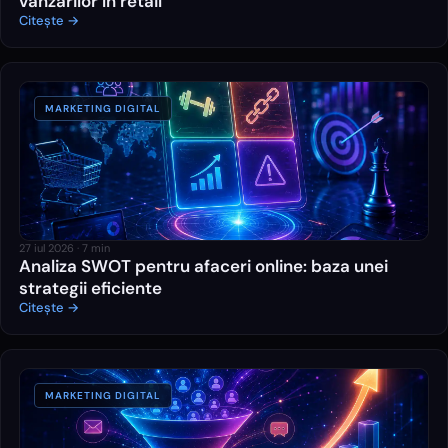
vânzărilor în retail
Citește →
MARKETING DIGITAL
27 iul 2026
·
7
min
Analiza SWOT pentru afaceri online: baza unei
strategii eficiente
Citește →
MARKETING DIGITAL