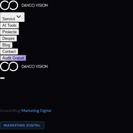
Servicii
AI Tools
Proiecte
Despre
Blog
Contact
Audit Gratuit
Acasă
/
Blog
/
Marketing Digital
MARKETING DIGITAL