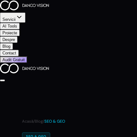
Servicii
AI Tools
Proiecte
Despre
Blog
Contact
Audit Gratuit
Acasă
/
Blog
/
SEO & GEO
SEO & GEO