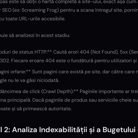
pas este să obții o hartă completă a site-ului, exact așa cum
 SEO (ex: Screaming Frog) pentru a scana întregul site, porni
 cu toate URL-urile accesibile.
uie să analizezi în acest stadiu:
duri de status HTTP:** Caută erori 404 (Not Found), 5xx (Ser
302. Fiecare eroare 404 este o fundătură pentru utilizatori și 
gini orfane:** Sunt pagini care există pe site, dar către care n
le nu le va găsi niciodată.
âncimea de click (Crawl Depth):** Paginile importante ar treb
na principală. Dacă paginile de produs sau serviciile cheie sun
xate și să primească autoritate.
l 2: Analiza Indexabilității și a Bugetulu