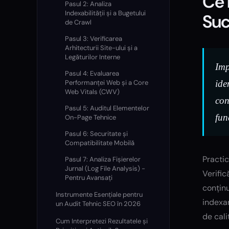
Ce 
Pasul 2: Analiza
Indexabilității și a Bugetului
Suc
de Crawl
Pasul 3: Verificarea
Arhitecturii Site-ului și a
Legăturilor Interne
Imp
Pasul 4: Evaluarea
Performanței Web și a Core
ide
Web Vitals (CWV)
con
Pasul 5: Auditul Elementelor
fun
On-Page Tehnice
Pasul 6: Securitate și
Compatibilitate Mobilă
Practic
Pasul 7: Analiza Fișierelor
Jurnal (Log File Analysis) -
Verific
Pentru Avansați
conținu
Instrumente Esențiale pentru
indexar
un Audit Tehnic SEO în 2026
de cali
Cum Interpretezi Rezultatele și