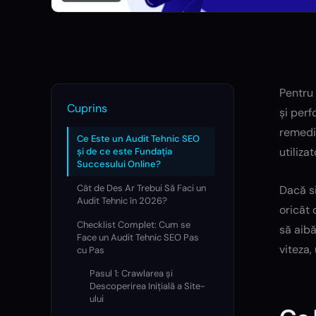
Pentru 
Cuprins
și perf
remedie
Ce Este un Audit Tehnic SEO
utiliza
și de ce este Fundația
Succesului Online?
Cât de Des Ar Trebui Să Faci un
Dacă si
Audit Tehnic în 2026?
oricât 
Checklist Complet: Cum se
să aibă
Face un Audit Tehnic SEO Pas
viteza,
cu Pas
Pasul 1: Crawlarea și
Descoperirea Inițială a Site-
ului