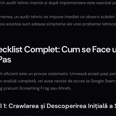
 Un audit tehnic înainte și după implementare este esențial pe
enea, un audit tehnic se impune imediat ce observi scăderi bru
ce acestea sunt adesea simptome ale unei probleme tehnice
cklist Complet: Cum se Face u
Pas
t eficient este un proces sistematic. Urmează acești pași pent
 o analiză completă, vei avea nevoie de acces la Google Searc
ng precum Screaming Frog sau Ahrefs.
l 1: Crawlarea și Descoperirea Inițială a 