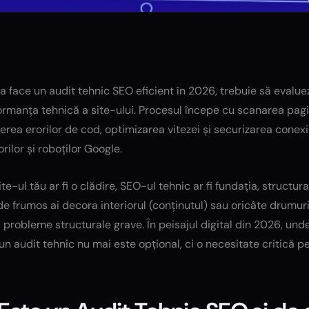
a face un audit tehnic SEO eficient în 2026, trebuie să evalue
ormanța tehnică a site-ului. Procesul începe cu scanarea pag
rea erorilor de cod, optimizarea vitezei și securizarea conexi
torilor și roboților Google.
te-ul tău ar fi o clădire, SEO-ul tehnic ar fi fundația, structura
de frumos ai decora interiorul (conținutul) sau oricâte drumuri 
 probleme structurale grave. În peisajul digital din 2026, unde
 un audit tehnic nu mai este opțional, ci o necesitate critică pen