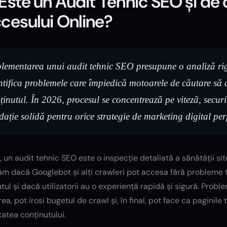
Este un Audit Tehnic SEO și de 
cesului Online?
lementarea unui audit tehnic SEO presupune o analiză rigur
ntifica problemele care împiedică motoarele de căutare să a
ținutul. În 2026, procesul se concentrează pe viteză, securi
dație solidă pentru orice strategie de marketing digital pe
, un audit tehnic SEO este o inspecție detaliată a sănătății s
ăm dacă Googlebot și alți crawleri pot accesa fără probleme t
tul și dacă utilizatorii au o experiență rapidă și sigură. Probl
ea, pot irosi bugetul de crawl și, în final, pot face ca paginile ta
tatea conținutului.