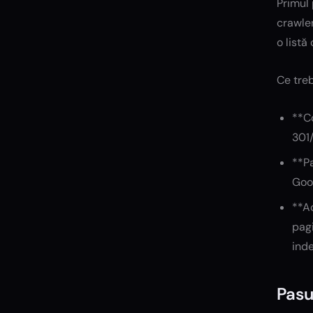
Primul 
crawler
o listă
Ce treb
**Co
301/
**Pa
Goog
**Ad
pagi
inde
Pasu