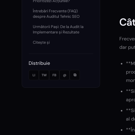
Prioritizezi Acțiunile?
Întrebări Frecvente (FAQ)
despre Auditul Tehnic SEO
Cât
Următorii Pași: De la Audit la
Implementare și Rezultate
Frecven
Citește și
dar pu
Distribuie
**Ma
prod
⧉
LI
TW
FB
@
moni
**Si
apro
**Si
al d
**În