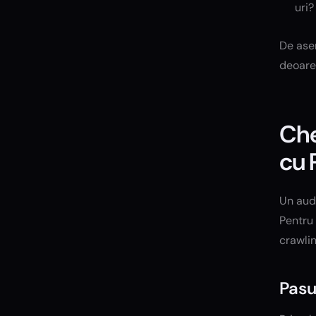
uri?
De asem
deoare
Che
cu 
Un audi
Pentru
crawli
Pasu