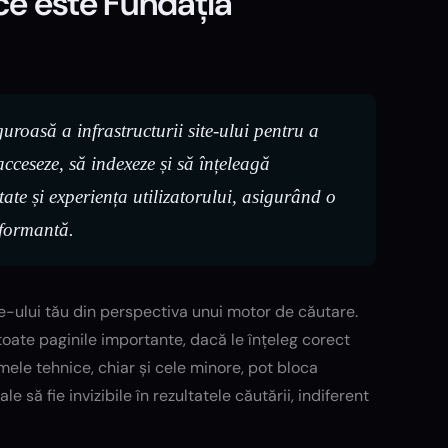
ce este Fundația
oasă a infrastructurii site-ului pentru a
cceseze, să indexeze și să înțeleagă
tate și experiența utilizatorului, asigurând o
rformantă.
ite-ului tău din perspectiva unui motor de căutare.
oate paginile importante, dacă le înțeleg corect
emele tehnice, chiar și cele minore, pot bloca
le să fie invizibile în rezultatele căutării, indiferent