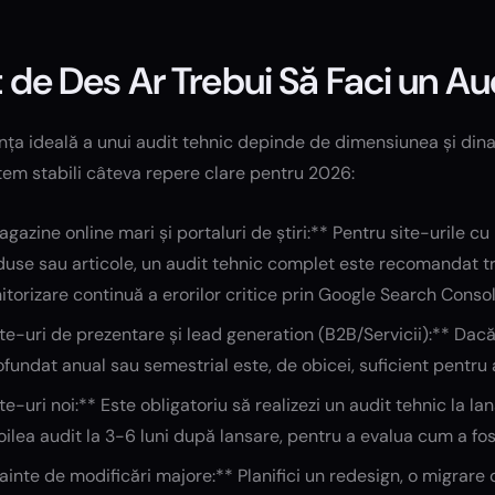
 de Des Ar Trebui Să Faci un Au
ța ideală a unui audit tehnic depinde de dimensiunea și dinam
tem stabili câteva repere clare pentru 2026:
gazine online mari și portaluri de știri:** Pentru site-urile c
use sau articole, un audit tehnic complet este recomandat tr
torizare continuă a erorilor critice prin Google Search Conso
te-uri de prezentare și lead generation (B2B/Servicii):** Dacă 
fundat anual sau semestrial este, de obicei, suficient pentru
te-uri noi:** Este obligatoriu să realizezi un audit tehnic la la
oilea audit la 3-6 luni după lansare, pentru a evalua cum a fo
ainte de modificări majore:** Planifici un redesign, o migrar