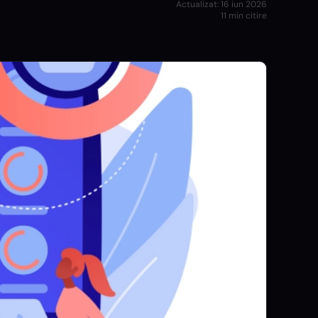
Actualizat:
16 iun 2026
11
min citire