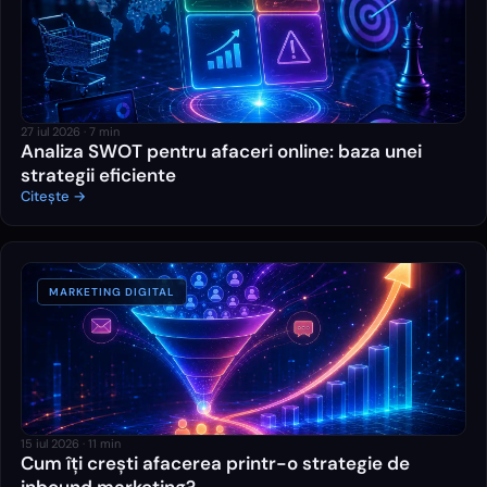
27 iul 2026
·
7
min
Analiza SWOT pentru afaceri online: baza unei
strategii eficiente
Citește →
MARKETING DIGITAL
15 iul 2026
·
11
min
Cum îți crești afacerea printr-o strategie de
inbound marketing?