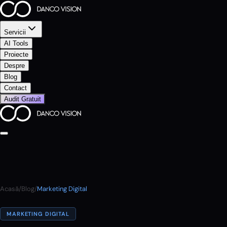
Servicii
AI Tools
Proiecte
Despre
Blog
Contact
Audit Gratuit
Acasă
/
Blog
/
Marketing Digital
MARKETING DIGITAL