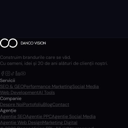
Construim brandurile care se văd.
Cu oameni, idei și 20 de ani alături de clienții noștri.
Servicii
SEO & GEO
Performance Marketing
Social Media
Web Development
AI Tools
Companie
Despre Noi
Portofoliu
Blog
Contact
Agenție
Agenție SEO
Agenție PPC
Agenție Social Media
Agenție Web Design
Marketing Digital