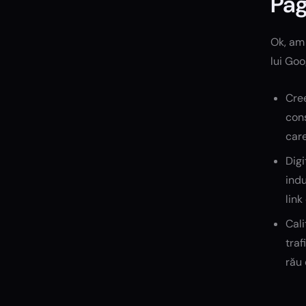
Pa
Ok, am 
lui Goo
Cree
cons
care
Digi
indu
link
Cali
traf
rău 