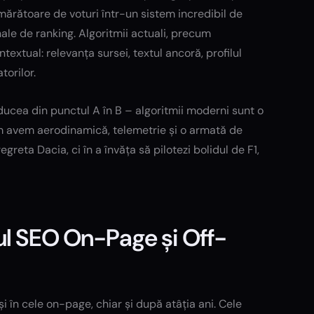
mărătoare de voturi într-un sistem incredibil de
e de ranking. Algoritmii actuali, precum
extual: relevanța sursei, textul ancoră, profilul
torilor.
ucea din punctul A în B – algoritmii moderni sunt o
um avem aerodinamică, telemetrie și o armată de
greta Dacia, ci în a învăța să pilotezi bolidul de F1,
ul SEO On-Page și Off-
și în cele on-page, chiar și după atâția ani. Cele