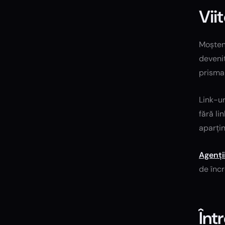
Vii
Moșteni
devenit
prisma 
Link-ur
fără li
aparțin
Agenți
de încr
Înt