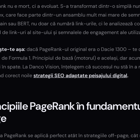
k nu e mort, ci a evoluat. S-a transformat dintr-o simplă nu
x, care face parte dintr-un ansamblu mult mai mare de semnal
in sau BERT, nu doar că numără link-urile, ci le analizează cont
 de link-uri al site-ului și semnalele de engagement ale utiliza
te-te așa:
dacă PageRank-ul original era o Dacie 1300 – te d
de Formula 1. Principiul de bază (motorul) e același, dar ac
i în spate. La Danco Vision, înțelegem că succesul nu stă în a re
nd corect noile
strategii SEO adaptate peisajului digital
.
ncipiile PageRank în fundament
ge
ia PageRank se aplică perfect atât în strategiile off-page, cât 