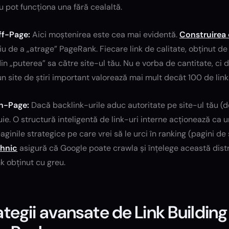
 pot funcționa una fără cealaltă.
f-Page:
Aici moștenirea este cea mai evidentă.
Construirea 
iu de a „atrage” PageRank. Fiecare link de calitate, obținut de 
in „puterea” sa către site-ul tău. Nu e vorba de cantitate, ci d
n site de știri important valorează mai mult decât 100 de link
n-Page:
Dacă backlink-urile aduc autoritate pe site-ul tău (d
uie. O structură inteligentă de link-uri interne acționează ca un
aginile strategice pe care vrei să le urci în ranking (pagini de 
hnic
asigură că Google poate crawla și înțelege această distr
k obținut cu greu.
ategii avansate de Link Building