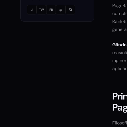
PageRan
⧉
LI
TW
FB
@
comple
RankBra
general
Gândeș
mașină 
inginer
aplicâ
Pri
Pa
Filosof