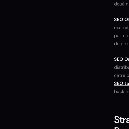
două nu
SEO Of
exerciț
parte d
de pe u
SEO O
distrib
către p
SEO te
backlin
Str