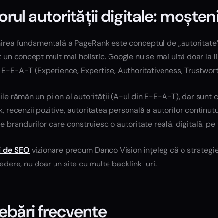
torul autorității digitale: moșt
rea fundamentală a PageRank este conceptul de „autoritate”. În
 un concept mult mai holistic. Google nu se mai uită doar la l
E-E-A-T (Experience, Expertise, Authoritativeness, Trustwort
ile rămân un pilon al autorității (A-ul din E-E-A-T), dar sunt
nk, recenzii pozitive, autoritatea personală a autorilor conțin
e brandurilor care construiesc o autoritate reală, digitală, pe 
i de SEO
vizionare precum Danco Vision înțeleg că o strateg
edere, nu doar un site cu multe backlink-uri.
rebări frecvente