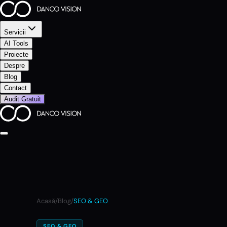
Servicii
AI Tools
Proiecte
Despre
Blog
Contact
Audit Gratuit
Acasă
/
Blog
/
SEO & GEO
SEO & GEO