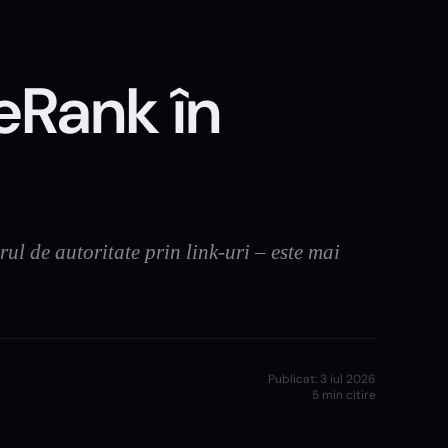
eRank în
ul de autoritate prin link-uri – este mai
Publicat:
3 iul 2026
5
min citire