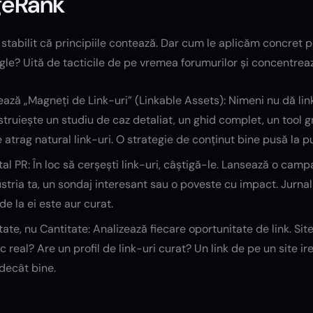
geRank
stabilit că principiile contează. Dar cum le aplicăm concret pe
gle? Uită de tacticile de pe vremea forumurilor și concentrea
ază „Magneți de Link-uri” (Linkable Assets): Nimeni nu dă link
truiește un studiu de caz detaliat, un ghid complet, un tool gr
 atrag natural link-uri. O strategie de conținut bine pusă la 
tal PR: În loc să cerșești link-uri, câștigă-le. Lansează o cam
stria ta, un sondaj interesant sau o poveste cu impact. Jurnali
 de la ei este aur curat.
tate, nu Cantitate: Analizează fiecare oportunitate de link. Si
ic real? Are un profil de link-uri curat? Un link de pe un site 
decât bine.