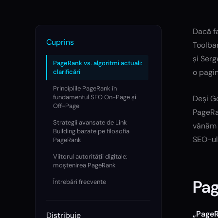
Dacă fa
Cuprins
Toolbar
și Serg
PageRank vs. algoritmi actuali:
o pagin
clarificări
Principiile PageRank în
fundamentul SEO On-Page și
Deși Go
Off-Page
PageRa
Strategii avansate de Link
vânăm u
Building bazate pe filosofia
SEO-ul 
PageRank
Viitorul autorității digitale:
moștenirea PageRank
Pag
Întrebări frecvente
„PageR
Distribuie