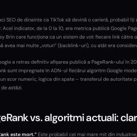
ci SEO de dinainte ca TikTok să devină o carieră, probabil îți
. Acel indicator, de la 0 la 10, era metrica publică Google Pa
ey Brin care funcționa ca un sistem de vot: fiecare link către
ă avea mai multe „voturi” (backlink-uri), cu atât era conside
ogle a retras definitiv afișarea publică a PageRank-ului în 201
nk sunt impregnate în ADN-ul fiecărui algoritm Google moder
n scor numeric, logica din spate – transferul de autoritate pr
de astăzi.
eRank vs. algoritmi actuali: clari
ank este mort.”
Este probabil cel mai mare mit din industrie,