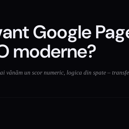
evant Google Pag
SEO moderne?
i vânăm un scor numeric, logica din spate – transfer