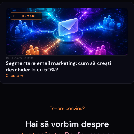
PERFORMANCE
14 iul 2026
·
8
min
Segmentare email marketing: cum să crești
deschiderile cu 50%?
Citește →
Te-am convins?
Hai să vorbim despre