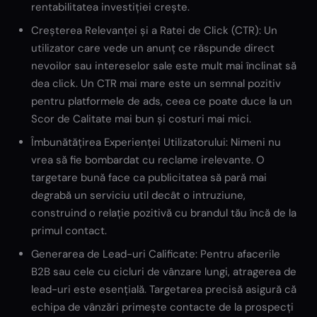
rentabilitatea investiției crește.
Creșterea Relevanței și a Ratei de Click (CTR): Un
utilizator care vede un anunț ce răspunde direct
nevoilor sau intereselor sale este mult mai înclinat să
dea click. Un CTR mai mare este un semnal pozitiv
pentru platformele de ads, ceea ce poate duce la un
Scor de Calitate mai bun și costuri mai mici.
Îmbunătățirea Experienței Utilizatorului: Nimeni nu
vrea să fie bombardat cu reclame irelevante. O
targetare bună face ca publicitatea să pară mai
degrabă un serviciu util decât o intruziune,
construind o relație pozitivă cu brandul tău încă de la
primul contact.
Generarea de Lead-uri Calificate: Pentru afacerile
B2B sau cele cu cicluri de vânzare lungi, atragerea de
lead-uri este esențială. Targetarea precisă asigură că
echipa de vânzări primește contacte de la prospecți