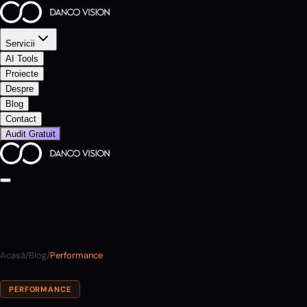
Servicii
AI Tools
Proiecte
Despre
Blog
Contact
Audit Gratuit
Acasă
/
Blog
/
Performance
PERFORMANCE