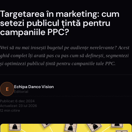
Targetarea în marketing: cum
setezi publicul țintă pentru
campaniile PPC?
Vrei să nu mai irosești bugetul pe audiențe nerelevante? Acest
ghid complet îți arată pas cu pas cum să definești, segmentezi
și optimizezi publicul țintă pentru campaniile tale PPC.
Echipa Danco Vision
E
Editorial
Publicat:
6 dec 2024
Actualizat:
23 iul 2026
12
min citire