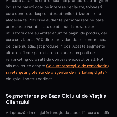
Aceasta este una dintre cele mai profitabile strategii. În
loc să te bazezi doar pe interese declarate, folosești
date concrete despre interacțiunile utilizatorilor cu
afacerea ta. Poți crea audiențe personalizate pe baza
unor surse variate: lista de abonați la newsletter,
utilizatorii care au vizitat anumite pagini de produs, cei
care au vizionat 75% dintr-un video de prezentare sau
cei care au adăugat produse în coș. Aceste segmente
ultra-calificate permit crearea unor campanii de
remarketing cu o rată de conversie excepțională. Poți
afla mai multe despre
Ce sunt strategiile de remarketing
și retargeting oferite de o agenție de marketing digital?
din ghidul nostru dedicat.
Segmentarea pe Baza Ciclului de Viață al
Clientului
Adaptează-ți mesajul în funcție de stadiul în care se află