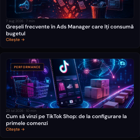
7 aug 2026
·
7
min
Greșeli frecvente în Ads Manager care îți consumă
bugetul
Citește →
PERFORMANCE
23 iul 2026
·
10
min
Cum să vinzi pe TikTok Shop: de la configurare la
primele comenzi
Citește →