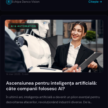
Echipa Danco Vision
Citește →
E
AI & AUTOMATION
14 mar 2025
·
5
min
Ascensiunea pentru inteligența artificială:
câte companii folosesc AI?
În ultimii ani, inteligența artificială a devenit un pilon esențial pentru
dezvoltarea afacerilor, revoluționând industrii diverse. De la
automatizarea proceselor până la personalizarea experiențelor