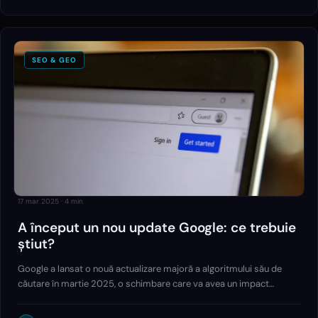
SEO & GEO
17 mar 2025
·
4
min
A început un nou update Google: ce trebuie
știut?
Google a lansat o nouă actualizare majoră a algoritmului său de
căutare în martie 2025, o schimbare care va avea un impact
semnificativ asupra clasamentului site-urilor web. Această
actualizare, cunoscută sub numele de…