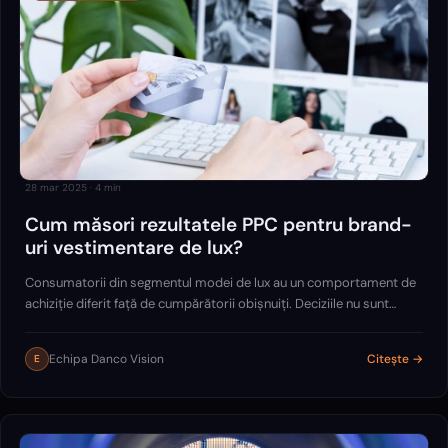
28 mar 2025
·
4
min
Cum măsori rezultatele PPC pentru brand-
uri vestimentare de lux?
Consumatorii din segmentul modei de lux au un comportament de
achiziție diferit față de cumpărătorii obișnuiți. Deciziile nu sunt
impulsive, ci motivate de statut, estetică și experiență exclusivistă.
Echipa Danco Vision
Citește →
E