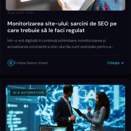
16 apr 2025
·
4
min
Monitorizarea site-ului: sarcini de SEO pe
care trebuie să le faci regulat
Într-o eră digitală în continuă schimbare, monitorizarea și
actualizarea constantă a site-ului tău sunt esențiale pentru a
menține o prezență online eficientă. Indiferent dacă ai un blog
personal, un magazin online sau…
Echipa Danco Vision
Citește →
E
AI & AUTOMATION