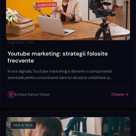
4 apr 2025
·
4
min
Youtube marketing: strategii folosite
frecvente
În era digitală, YouTube marketing a devenit o componentă
esențială pentru orice brand care își dorește vizibilitate și
conexiune reală cu publicul.
Echipa Danco Vision
Citește →
E
SEO & GEO