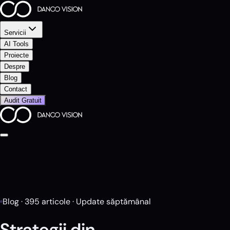
Servicii
AI Tools
Proiecte
Despre
Blog
Contact
Audit Gratuit
Blog ·
395
articole · Update săptămânal
Strategii din