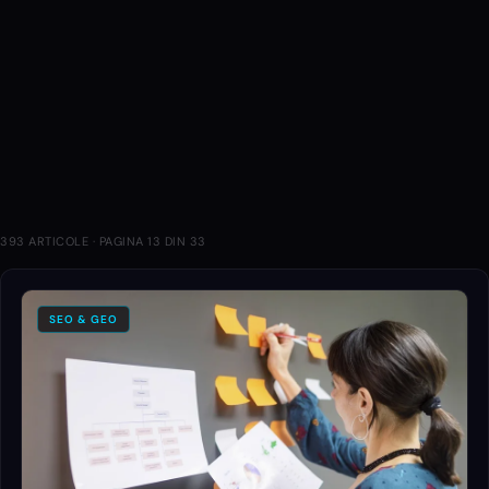
394
130
43
35
42
47
20
76
393
ARTICOLE · PAGINA
13
DIN
33
SEO & GEO