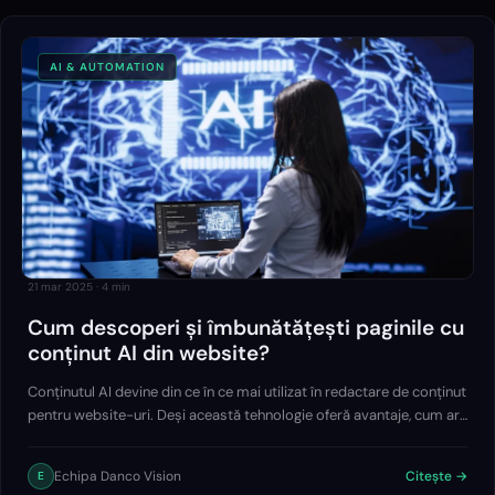
AI & AUTOMATION
21 mar 2025
·
4
min
Cum descoperi și îmbunătățești paginile cu
conținut AI din website?
Conținutul AI devine din ce în ce mai utilizat în redactare de conținut
pentru website-uri. Deși această tehnologie oferă avantaje, cum ar
fi generarea rapidă a textelor, utilizarea sa excesivă poate duce la
probleme…
Echipa Danco Vision
Citește →
E