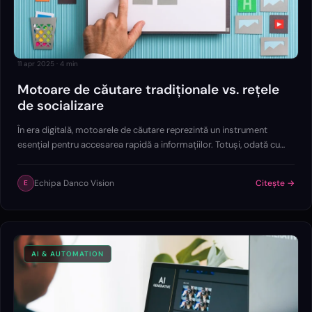
11 apr 2025
·
4
min
Motoare de căutare tradiționale vs. rețele
de socializare
În era digitală, motoarele de căutare reprezintă un instrument
esențial pentru accesarea rapidă a informațiilor. Totuși, odată cu
evoluția comportamentului online, rețelele de socializare au devenit
o alternativă…
Echipa Danco Vision
Citește →
E
AI & AUTOMATION