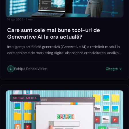
14 apr 2025
·
3
min
Care sunt cele mai bune tool-uri de
Generative AI la ora actuală?
Inteligența artificială generativă (Generative AI) a redefinit modul în
care echipele de marketing digital abordează creativitatea, analiza
datelor și producția de conținut.
Echipa Danco Vision
Citește →
E
SOCIAL MEDIA