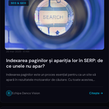
SEO & GEO
26 mar 2025
·
4
min
Indexarea paginilor și apariția lor în SERP: de
ce unele nu apar?
Indexarea paginilor este un proces esențial pentru ca un site să
apară în rezultatele motoarelor de căutare. Cu toate acestea,
apariția în SERP nu este garantată, chiar dacă pagina este indexată.
Google explică faptul…
Echipa Danco Vision
Citește →
E