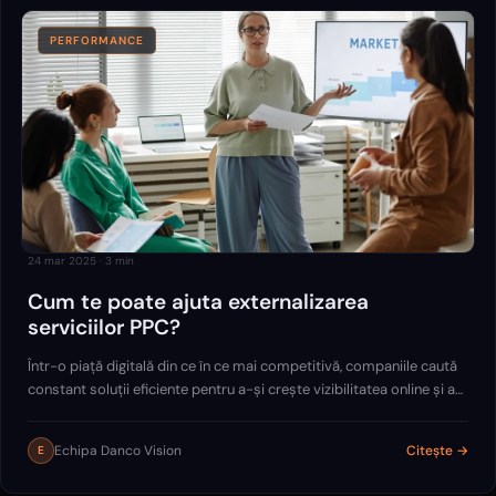
PERFORMANCE
24 mar 2025
·
3
min
Cum te poate ajuta externalizarea
serviciilor PPC?
Într-o piață digitală din ce în ce mai competitivă, companiile caută
constant soluții eficiente pentru a-și crește vizibilitatea online și a
atrage clienți noi.
Echipa Danco Vision
Citește →
E