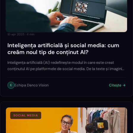
10 apr 2025
·
4
min
Inteligența artificială și social media: cum
creăm noul tip de conținut AI?
Inteligența artificială (AI) redefinește modul în care este creat
conținutul AI pe platformele de social media. De la texte și imagini
până la videoclipuri generate automat, asistăm la o transformare
profundă în…
Echipa Danco Vision
Citește →
E
SOCIAL MEDIA