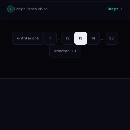
utilizatorilor, AI…
Echipa Danco Vision
Citește →
E
…
…
← Anterior
←
1
12
13
14
33
Următor →
→