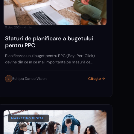
11 dec 2024
·
4
min
Sfaturi de planificare a bugetului
pentru PPC
Planificarea unui buget pentru PPC (Pay-Per-Click)
devine din ce în ce mai importantă pe măsură ce
competiția în mediul digital crește. Este esențial să
adoptăm o strategie bine gândită, care să maximizeze
Echipa Danco Vision
Citește →
E
rezultatele.
MARKETING DIGITAL