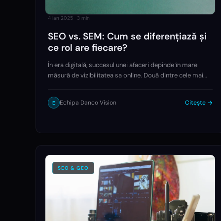
4 ian 2025
·
3
min
SEO vs. SEM: Cum se diferențiază și
ce rol are fiecare?
În era digitală, succesul unei afaceri depinde în mare
măsură de vizibilitatea sa online. Două dintre cele mai
utilizate strategii pentru a atinge acest obiectiv sunt SEO
vs SEM, fiecare având propriile avantaje și…
Echipa Danco Vision
Citește →
E
SEO & GEO