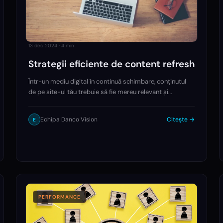
13 dec 2024
·
4
min
Strategii eficiente de content refresh
Într-un mediu digital în continuă schimbare, conținutul
de pe site-ul tău trebuie să fie mereu relevant și
actualizat. Strategiile de content refresh sunt esențiale
pentru a menține traficul organic, a îmbunătăți…
Echipa Danco Vision
Citește →
E
PERFORMANCE