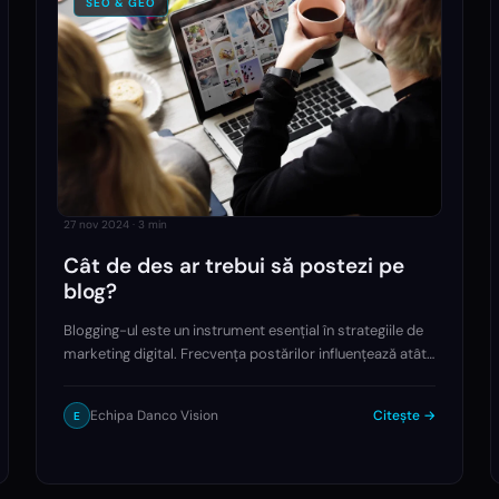
SEO & GEO
27 nov 2024
·
3
min
Cât de des ar trebui să postezi pe
blog?
Blogging-ul este un instrument esențial în strategiile de
marketing digital. Frecvența postărilor influențează atât
traficul, cât și poziționarea în motoarele de căutare, iar
un echilibru între consistență și calitate…
Echipa Danco Vision
Citește →
E