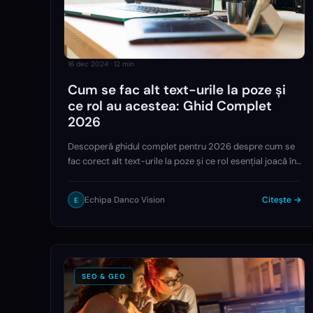
16 dec 2024
·
12
min
Cum se fac alt text-urile la poze și
ce rol au acestea: Ghid Complet
2026
Descoperă ghidul complet pentru 2026 despre cum se
fac corect alt text-urile la poze și ce rol esențial joacă în
SEO și accesibilitate. Învață să scrii descrieri care aduc
trafic, îmbunătățesc experiența utilizatorilor și cresc
Echipa Danco Vision
Citește →
E
vizibilitatea în Google Images, cu exemple concrete și
strategii avansate.
SEO & GEO