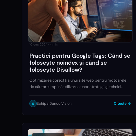
10 dec 2024
·
4
min
Practici pentru Google Tags: Când se
folosește noindex și când se
folosește Disallow?
Optimizarea corectă a unui site web pentru motoarele
de căutare implică utilizarea unor strategii și tehnici
avansate, printre care se numără gestionarea etichetelor
noindex și Disallow. Aceste instrumente sunt…
Echipa Danco Vision
Citește →
E