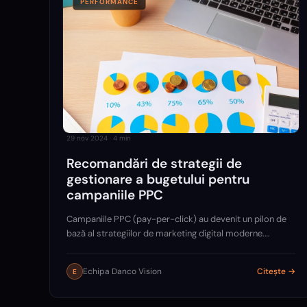
PERFORMANCE
29 nov 2024
·
4
min
Recomandări de strategii de
gestionare a bugetului pentru
campaniile PPC
Campaniile PPC (pay-per-click) au devenit un pilon de
bază al strategiilor de marketing digital moderne.
Acestea oferă brandurilor o cale rapidă și eficientă de a
ajunge la publicul lor țintă și de a transforma…
Echipa Danco Vision
Citește →
E