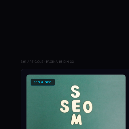
392
130
42
391
ARTICOLE · PAGINA
15
DIN
33
SEO & GEO