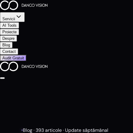
Servicii
AI Tools
Proiecte
Despre
Blog
Contact
Audit Gratuit
Blog ·
393
articole · Update săptămânal