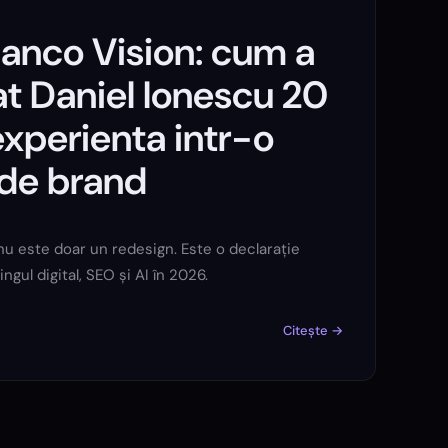
Danco Vision: cum a
t Daniel Ionescu 20
experienta intr-o
 de brand
nu este doar un redesign. Este o declarație
gul digital, SEO și AI în 2026.
Citește →