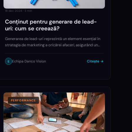
18 dec 2024
·
3
min
Conținut pentru generare de lead-
uri: cum se creează?
Generarea de lead-uri reprezintă un element esențial în
strategia de marketing a oricărei afaceri, asigurând un
flux constant de potențiali clienți interesați de produsele
sau serviciile oferite. Unul dintre cele mai…
Echipa Danco Vision
Citește →
E
PERFORMANCE