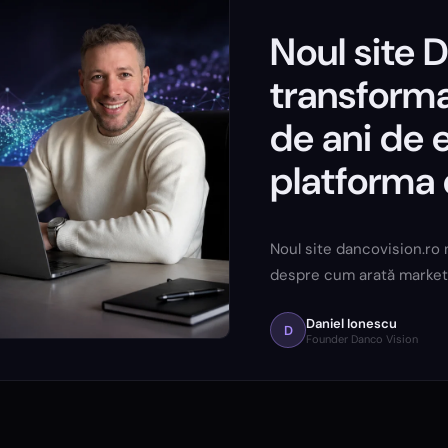
Noul site 
transforma
de ani de 
platforma
Noul site dancovision.ro 
despre cum arată marketin
Daniel Ionescu
D
Founder Danco Vision