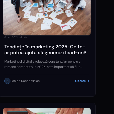
6 dec 2024
·
4
min
Tendințe în marketing 2025: Ce te-
ar putea ajuta să generezi lead-uri?
Marketingul digital evoluează constant, iar pentru a
rămâne competitiv în 2025, este important să fii la
curent cu noile tendințe. Generarea de lead-uri rămâne
una dintre prioritățile oricărei afaceri, iar succesul…
Echipa Danco Vision
Citește →
E