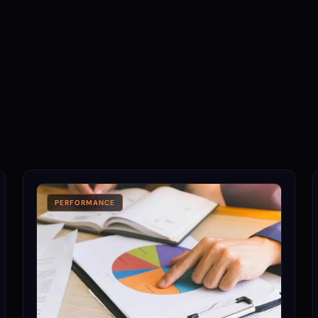
35
41
47
PERFORMANCE