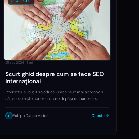
SEO & GEO
25 nov 2024
·
3
min
Scurt ghid despre cum se face SEO
internațional
Internetul a reușit să aducă lumea mult mai aproape și
să creeze niște conexiuni care depășesc barierele
convenționale ale distanței. Astfel, companiile care își
doresc să se extindă peste granițe trebuie să se…
Echipa Danco Vision
Citește →
E