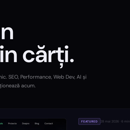
in
in cărți.
ilnic. SEO, Performance, Web Dev, AI și
cționează acum.
28 mai 2026
·
6
min 
FEATURED