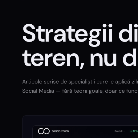
Strategii d
teren, nu d
Articole scrise de specialiștii care le aplică z
Social Media — fără teorii goale, doar ce fun