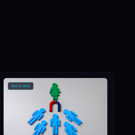
20
76
SEO & GEO