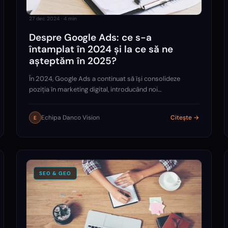
27 dec 2024
·
4
min
Despre Google Ads: ce s-a
întamplat în 2024 și la ce să ne
așteptăm în 2025?
În 2024, Google Ads a continuat să își consolideze
poziția în marketing digital, introducând noi
funcționalități bazate pe inteligența artificială și
extinzând formatele de anunțuri pentru o experiență
Echipa Danco Vision
Citește →
E
îmbunătățită.…
SEO & GEO