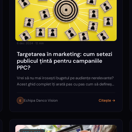
6 dec 2024
·
12
min
Targetarea în marketing: cum setezi
publicul țintă pentru campaniile
PPC?
Vrei să nu mai irosești bugetul pe audiențe nerelevante?
Acest ghid complet îți arată pas cu pas cum să definești,
segmentezi și optimizezi publicul țintă pentru campaniile
tale PPC.
Echipa Danco Vision
Citește →
E