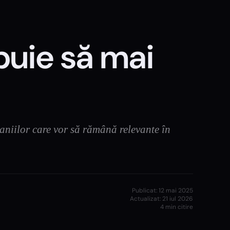
ebuie să mai
paniilor care vor să rămână relevante în
Publicat:
12 mai 2025
Actualizat:
21 iul 2026
4
min citire