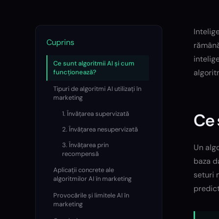
Intelig
Cuprins
rămână 
intelig
Ce sunt algoritmii AI și cum
algorit
funcționează?
Tipuri de algoritmi AI utilizați în
marketing
1. Învățarea supervizată
Ce 
2. Învățarea nesupervizată
3. Învățarea prin
Un algo
recompensă
baza da
Aplicații concrete ale
seturi 
algoritmilor AI în marketing
predic
Provocările și limitele AI în
marketing