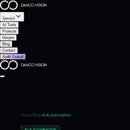
Servicii
AI Tools
Proiecte
Despre
Blog
Contact
Audit Gratuit
Acasă
/
Blog
/
AI & Automation
AI & AUTOMATION