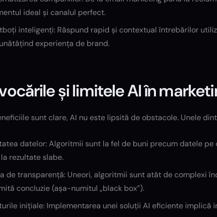
ntul ideal și canalul perfect.
boți inteligenți: Răspund rapid și contextual întrebărilor uti
unătățind experiența de brand.
vocările și limitele AI în market
neficiile sunt clare, AI nu este lipsită de obstacole. Unele din
tatea datelor: Algoritmii sunt la fel de buni precum datele p
la rezultate slabe.
a de transparență: Uneori, algoritmii sunt atât de complexi înc
ită concluzie (așa-numitul „black box”).
urile inițiale: Implementarea unei soluții AI eficiente implică i