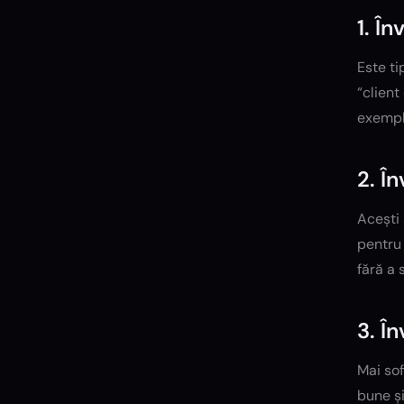
1. Î
Este ti
“client
exemplu
2. Î
Acești 
pentru
fără a 
3. Î
Mai sof
bune și