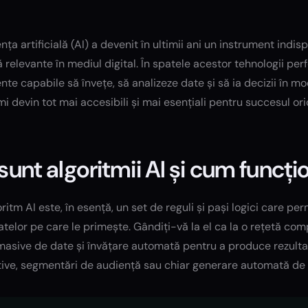
ența artificială (AI) a devenit în ultimii ani un instrument indi
relevante în mediul digital. În spatele acestor tehnologii pe
ente capabile să învețe, să analizeze date și să ia decizii în
mi devin tot mai accesibili și mai esențiali pentru succesul or
sunt algoritmii AI și cum funcț
ritm AI este, în esență, un set de reguli și pași logici care p
telor pe care le primește. Gândiți-vă la el ca la o rețetă comp
masive de date și învățare automată pentru a produce rezultat
tive, segmentări de audiență sau chiar generare automată de 