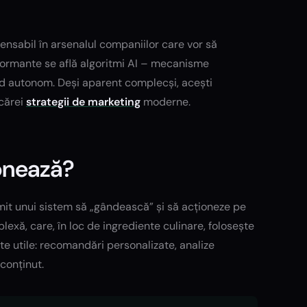
spensabil în arsenalul companiilor care vor să
rformante se află algoritmi AI – mecanisme
 mod autonom. Deși aparent complecși, acești
icărei
strategii de marketing
moderne.
ionează?
ermit unui sistem să „gândească” și să acționeze pe
lexă, care, în loc de ingrediente culinare, folosește
e utile: recomandări personalizate, analize
conținut.