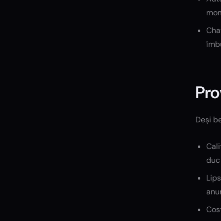
mome
Chat
îmb
Pro
Deși be
Cali
duc 
Lips
anum
Cost