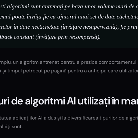
ști algoritmi sunt antrenați pe baza unor volume mari de dat
temul poate învăța fie cu ajutorul unui set de date etichetate
arelor în date neetichetate (învățare nesupervizată), fie pri
dback constant (învățare prin recompensă).
plu, un algoritm antrenat pentru a prezice comportamentul cl
ii și timpul petrecut pe pagină pentru a anticipa care utilizat
uri de algoritmi AI utilizați în m
tatea aplicațiilor AI a dus și la diversificarea tipurilor de algor
âlniți sunt: