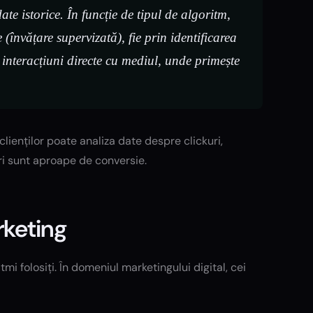
e istorice. În funcție de tipul de algoritm,
 (învățare supervizată), fie prin identificarea
n interacțiuni directe cu mediul, unde primește
ienților poate analiza date despre clickuri,
ori sunt aproape de conversie.
arketing
itmi folosiți. În domeniul marketingului digital, cei