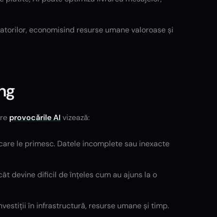
lizatorilor, economisind resurse umane valoroase și
ing
tre
provocările AI
vizează:
e care le primesc. Datele incomplete sau inexacte
ât devine dificil de înțeles cum au ajuns la o
nvestiții în infrastructură, resurse umane și timp.