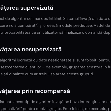
nvățarea supervizată
pul de algoritm cel mai des întâlnit. Sistemul învață din date d
 care nu a cumpărat”) și creează modele predictive. Astfel de 
, probabilitatea ca un utilizator să finalizeze o comandă dup
nvățarea nesupervizată
algoritmi lucrează cu date neetichetate și sunt folosiți pentru
 segmentarea clienților – de exemplu, gruparea acestora în 
se ști dinainte cum ar trebui să arate aceste grupuri.
nvățarea prin recompensă
isticat, acest tip de algoritm învață pe baza interacțiunilor 
 „penalizări” pentru decizii greșite. Este folosit, de exemplu,