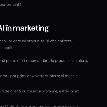
 performanță.
AI în marketing
iilor care își propun să își eficientizeze
icații:
or și poate oferi recomandări de produse sau oferte
zatorii pot primi newslettere, oferte și mesaje
ri de clienți cu trăsături comune, astfel încât
plătite, AI poate optimiza livrarea mesajelor,