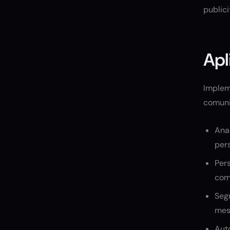
publici
Apl
Impleme
comunic
Anal
pers
Pers
comp
Segm
mesa
Auto