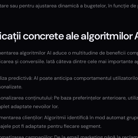
tare sau pentru ajustarea dinamică a bugetelor, în funcție de
icații concrete ale algoritmilor 
ntarea algoritmilor AI aduce o multitudine de beneficii compan
area și conversiile. Iată câteva dintre cele mai importante apl
iza predictivă: AI poate anticipa comportamentul utilizatoril
onalizate.
onalizarea conținutului: Pe baza preferințelor anterioare, utili
let adaptate nevoilor lor.
entarea clienților: Algoritmii identifică în mod automat grupu
jele pot fi adaptate pentru fiecare segment.
matizarea campaniilor: De la email marketing până la reclame 