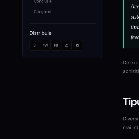
Concluzie
Ace
Citește și
sis
tip
Distribuie
fee
⧉
LI
TW
FB
@
De exem
achiziț
Tip
Diversi
mai înt