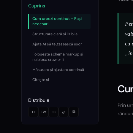
Cuprins
Cum creezi conținut – Pași
Pen
necesari
val
Structurare clară și lizibilă
cu 
Ajută AI să te găsească ușor
„in
Folosește schema markup și
nu bloca crawler‑ii
Măsurare și ajustare continuă
Citește și
Cum
Distribuie
Prin ur
⧉
LI
TW
FB
@
rânduri