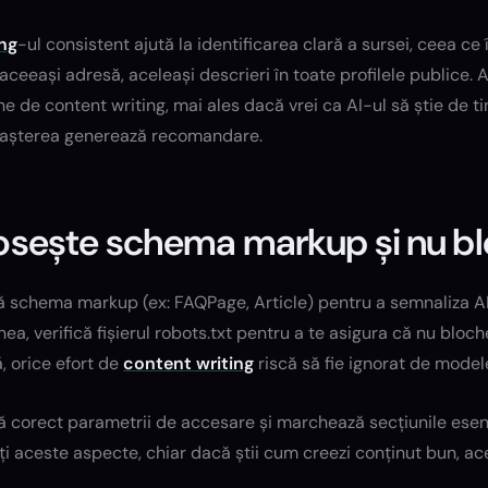
ng
-ul consistent ajută la identificarea clară a sursei, ceea c
aceeași adresă, aceleași descrieri în toate profilele publice. 
 de content writing, mai ales dacă vrei ca AI-ul să știe de tin
așterea generează recomandare.
osește schema markup și nu blo
schema markup (ex: FAQPage, Article) pentru a semnaliza AI-ul
a, verifică fișierul robots.txt pentru a te asigura că nu bloc
, orice efort de
content writing
riscă să fie ignorat de model
ă corect parametrii de accesare și marchează secțiunile esen
i aceste aspecte, chiar dacă știi cum creezi conținut bun, ace