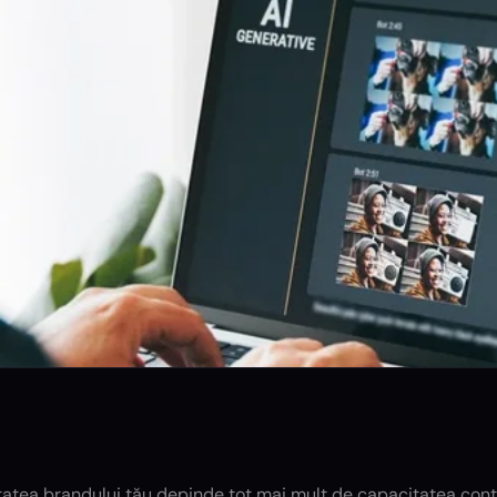
itatea brandului tău depinde tot mai mult de capacitatea conținu