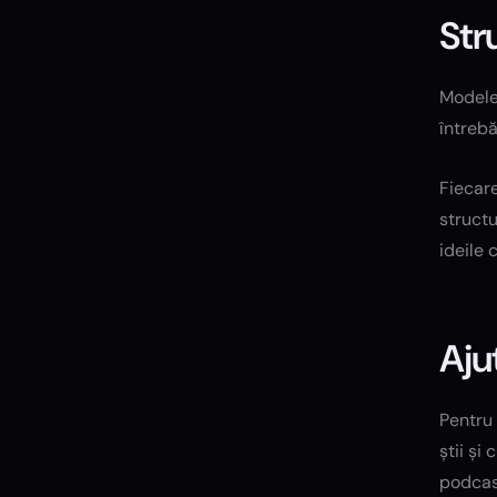
Stru
Modelel
întrebă
Fiecare
structu
ideile 
Aju
Pentru 
știi și
podcas