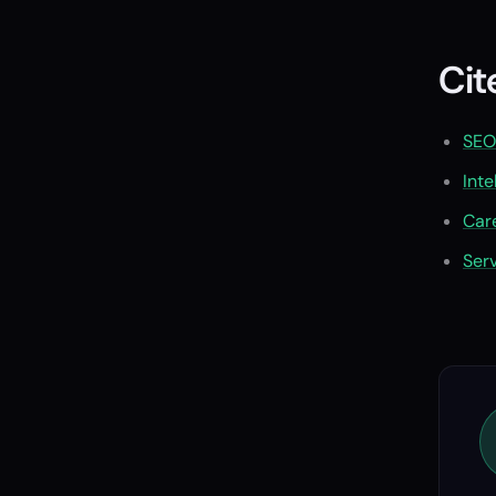
Cit
SEO
Inte
Car
Ser