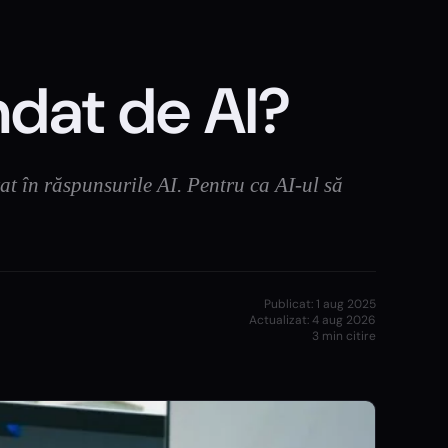
dat de AI?
rat în răspunsurile AI. Pentru ca AI-ul să
Publicat:
1 aug 2025
Actualizat:
4 aug 2026
3
min citire