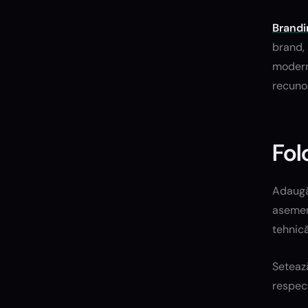
Brandi
brand, 
moderne
recuno
Fol
Adaugă 
asemene
tehnică
Seteaz
respecț