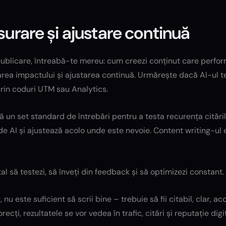
urare și ajustare continuă
ublicare, întreabă-te mereu: cum creezi conținut care perfo
rea impactului și ajustarea continuă. Urmărește dacă AI-ul t
prin coduri UTM sau Analytics.
 un set standard de întrebări pentru a testa recurența citărilo
de AI și ajustează acolo unde este nevoie. Content writing-ul 
tal să testezi, să înveți din feedback și să optimizezi constant.
 nu este suficient să scrii bine – trebuie să fii citabil, clar, 
orecți, rezultatele se vor vedea în trafic, citări și reputație digi