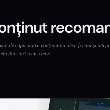
onținut recoman
ult de capacitatea conținutului de a fi citat și integ
rebi din start: cum creezi…