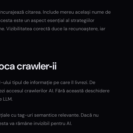
e încurajează citarea. Include mereu același nume de
Acesta este un aspect esențial al strategiilor
e. Vizibilitatea corectă duce la recunoaștere, iar
ca crawler‑ii
ui tipul de informație pe care îl livrezi. De
hezi accesul crawlerilor AI. Fără această deschidere
e LLM.
țiale cu tag-uri semantice relevante. Dacă nu
sta va rămâne invizibil pentru AI.