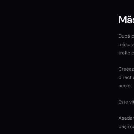
Măs
După p
măsura
trafic 
Creează
direct 
acolo.
Este vi
Așadar,
pașii c