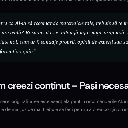
tru ca AI-ul să recomande materialele tale, trebuie să te în
oare reală? Răspunsul este: adaugă informație originală. M
date noi, cum ar fi sondaje proprii, opinii de experți sau st
formation gain”.
 creezi conținut – Pași necesa
mare, originalitatea este esențială pentru recomandările AI, îns
le de mai jos ce mai trebuie să faci pentru a crea conținut r