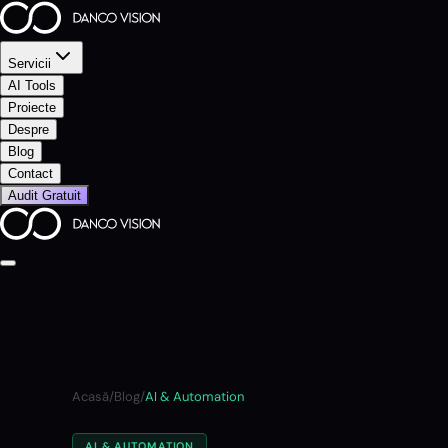
Servicii
AI Tools
Proiecte
Despre
Blog
Contact
Audit Gratuit
Acasă
/
Blog
/
AI & Automation
AI & AUTOMATION