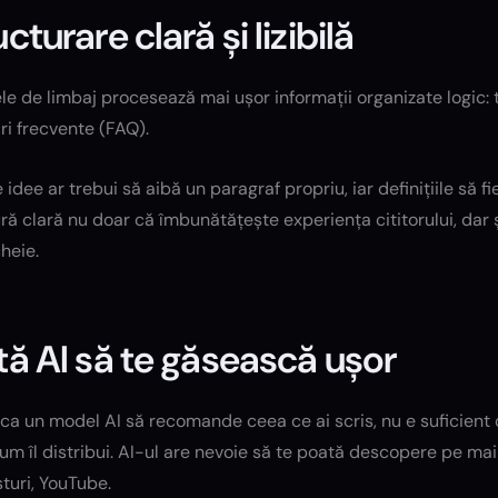
cturare clară și lizibilă
e de limbaj procesează mai ușor informații organizate logic: ti
ri frecvente (FAQ).
 idee ar trebui să aibă un paragraf propriu, iar definițiile să f
ră clară nu doar că îmbunătățește experiența cititorului, dar și
cheie.
tă AI să te găsească ușor
ca un model AI să recomande ceea ce ai scris, nu e suficient 
 cum îl distribui. AI-ul are nevoie să te poată descopere pe mai
turi, YouTube.